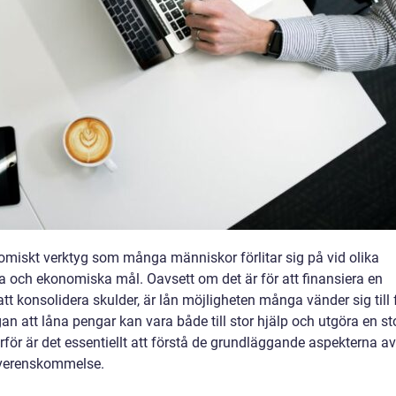
onomiskt verktyg som många människor förlitar sig på vid olika
iga och ekonomiska mål. Oavsett om det är för att finansiera en
r att konsolidera skulder, är lån möjligheten många vänder sig till 
n att låna pengar kan vara både till stor hjälp och utgöra en st
rför är det essentiellt att förstå de grundläggande aspekterna av
eöverenskommelse.