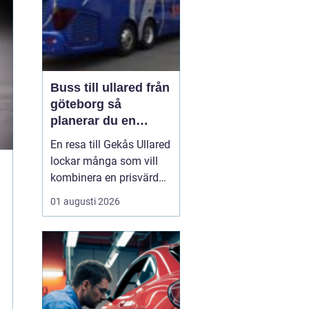
Buss till ullared från
göteborg så
planerar du en
smidig shoppingdag
En resa till Gekås Ullared
lockar många som vill
kombinera en prisvärd
shoppingdag med en
01 augusti 2026
enkel och bekväm
transport. Att
åka Buss
till Ullared från Göteborg
gör
dagen mindre
stressig än om ...