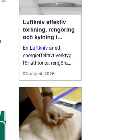
Luftkniv effektiv
torkning, rengöring
och kylning i
u
modern industri
En
Luftkniv
är ett
energieffektivt verktyg
för att torka, rengöra
eller kyla produkter i
02 augusti 2026
rörelse. Tekniken bygger
på en jämn och
koncentrerad luftström
som blåser bort vatten,
damm, smuts eller
överskottsvätska ...