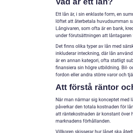
Vad är ett lån?
Ett lån är, i sin enklaste form, en su
löftet att återbetala huvudsumman sa
Långivaren, som ofta är en bank, kred
under förutsättningen att låntagaren fö
Det finns olika typer av lån med särs
inkluderar inteckning, där lån använd
är en annan kategori, ofta statligt 
finansiera sin högre utbildning. Bil
fordon eller andra större varor och tjä
Att förstå räntor oc
När man närmar sig konceptet med lå
påverkar den totala kostnaden för låne
att räntekostnaden är konstant över 
marknadens förhållanden.
Villkoren skisserar hur lånet ska åter