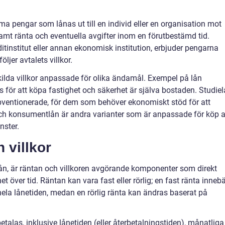
mma pengar som lånas ut till en individ eller en organisation mot
mt ränta och eventuella avgifter inom en förutbestämd tid.
itinstitut eller annan ekonomisk institution, erbjuder pengarna
ljer avtalets villkor.
kilda villkor anpassade för olika ändamål. Exempel på lån
s för att köpa fastighet och säkerhet är själva bostaden. Studie
subventionerade, för dem som behöver ekonomiskt stöd för att
- och konsumentlån är andra varianter som är anpassade för köp 
nster.
h villkor
n, är räntan och villkoren avgörande komponenter som direkt
t över tid. Räntan kan vara fast eller rörlig; en fast ränta inneb
hela lånetiden, medan en rörlig ränta kan ändras baserat på
betalas, inklusive lånetiden (eller återbetalningstiden), månatliga