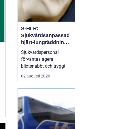
S-HLR:
Sjukvårdsanpassad
hjärt-lungräddning
som räddar liv
Sjukvårdspersonal
förväntas agera
blixtsnabbt och tryggt
när en patient drabbas
02 augusti 2026
av hjärtstopp. Då räcker
inte allmän HLR-
kunskap. S-hlr är en
fördjupad form av hjärt-
lungräddning som ä...