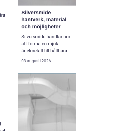
Silversmide
tra
hantverk, material
h
och möjligheter
Silversmide handlar om
att forma en mjuk
ädelmetall till hållbara
och personliga föremål. I
03 augusti 2026
grunden rör det sig om
enkla moment som
såga, fila, hamra och
löda. I praktiken rymmer
hantverket en hel värld
av tekniker, verktyg,
legeringar och uttryck.
B...
t
net