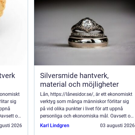
Silversmide hantverk,
material och möjligheter
ekonomiskt
Lån, https://lånesidor.se/, är ett ekonomiskt
itar sig
verktyg som många människor förlitar sig
 uppnå
på vid olika punkter i livet för att uppnå
Oavsett om
personliga och ekonomiska mål. Oavsett om
det är för a...
gusti 2026
Karl Lindgren
03 augusti 2026