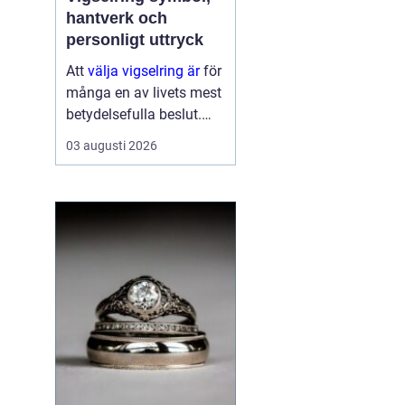
hantverk och
personligt uttryck
h
Att
välja vigselring är
för
många en av livets mest
betydelsefulla beslut.
Ringen ska bäras varje
03 augusti 2026
dag, under lång tid, och
påminna om ett löfte
som formades i en sp...