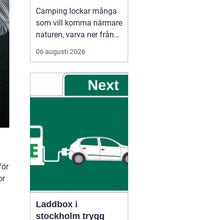
Camping lockar många
som vill komma närmare
naturen, varva ner från
vardagen och umgås
06 augusti 2026
utan stress. Oavsett om
någon reser med husbil,
husvagn eller tält
handlar Camping ofta
om samma sak: frihet
att be...
för
or
Laddbox i
stockholm trygg