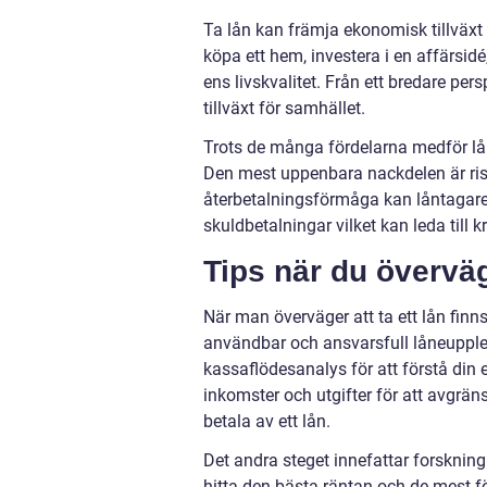
Ta lån kan främja ekonomisk tillväxt o
köpa ett hem, investera i en affärsidé
ens livskvalitet. Från ett bredare per
tillväxt för samhället.
Trots de många fördelarna medför lån
Den mest uppenbara nackdelen är riske
återbetalningsförmåga kan låntagaren
skuldbetalningar vilket kan leda till kr
Tips när du överväge
När man överväger att ta ett lån finns
användbar och ansvarsfull låneuppleve
kassaflödesanalys för att förstå din 
inkomster och utgifter för att avgrä
betala av ett lån.
Det andra steget innefattar forskning 
hitta den bästa räntan och de mest fö