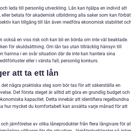
ch leda till personlig utveckling. Lån kan hjälpa en individ att
, eller betala för akademisk utbildning alla saker som kan förbät
spektiv kan tillgång till lån även medföra ekonomisk stabilitet oc
 också en viss risk och kan bli en börda om inte väl beaktade.
n för skuldsättning. Om lån tas utan tillräcklig hänsyn till
 hamna i en svår situation där de inte kan hantera sina
editförluster eller i värsta fall, personlig konkurs.
r att ta ett lån
 det några praktiska steg som bör tas för att säkerställa en
lse. Det första steget är alltid att göra en grundlig budget och
ekonomiska kapacitet. Detta innebär att identifiera regelbundna
nsa hur mycket du komfortabelt kan avsätta varje månad för att
och jämförelse av olika låneprodukter från flera långivare för at
rmånliga villkoren för din situation. Jämförelsetjänster på inter