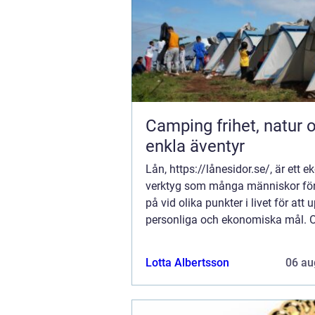
Camping frihet, natur och
enkla äventyr
Lån, https://lånesidor.se/, är ett 
verktyg som många människor förl
på vid olika punkter i livet för att
personliga och ekonomiska mål. 
det är för a...
Lotta Albertsson
06 au