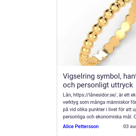
Vigselring symbol, hantverk
och personligt uttryck
Lån, https://lånesidor.se/, är ett 
verktyg som många människor förl
på vid olika punkter i livet för att
personliga och ekonomiska mål. 
det är för a...
Alice Pettersson
03 au