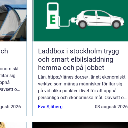
Laddbox i stockholm trygg
och smart elbilsladdning
hemma och på jobbet
ekonomiskt
itar sig
Lån, https://lånesidor.se/, är ett ekonomiskt
 uppnå
verktyg som många människor förlitar sig
Oavsett om
på vid olika punkter i livet för att uppnå
personliga och ekonomiska mål. Oavsett om
det är för a...
gusti 2026
Eva Sjöberg
03 augusti 2026