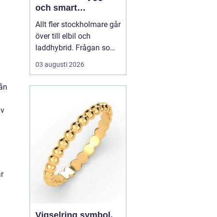
och smart
elbilsladdning
Allt fler stockholmare går
hemma och på
över till elbil och
jobbet
laddhybrid. Frågan som
snabbt dyker upp är hur
03 augusti 2026
bilen ska laddas på ett
säkert, smidigt och
lån
prisvärt sätt.
En laddbox
stockholm ger
högre
av
säkerhet än vägg...
är
Vigselring symbol,