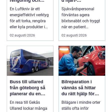
rengöring och
d hjärt-
kylning i modern
lungräddning som
En Luftkniv är ett
Sjukvårdspersonal
industri
räddar liv
energieffektivt verktyg
förväntas agera
för att torka, rengöra
blixtsnabbt och tryggt
eller kyla produkter i
när en patient
rörelse. Te...
drabbas...
02 augusti 2026
02 augusti 2026
Buss till ullared
Bilreparation i
från göteborg så
vännäs så hittar
planerar du en
du rätt hjälp för
smidig
din bil
En resa till Gekås
Bilägare i mindre orter
shoppingdag
Ullared lockar många
ställs ofta inför