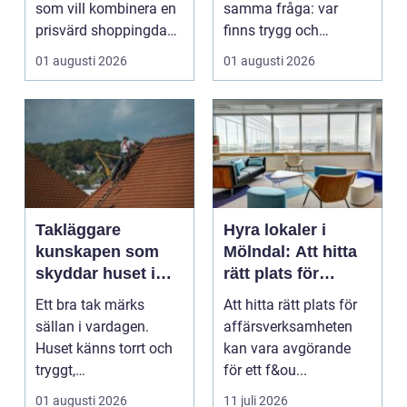
som vill kombinera en
samma fråga: var
prisvärd shoppingdag
finns trygg och
med en enkel och ...
prisvärd hjälp när bilen
01 augusti 2026
01 augusti 2026
...
Takläggare
Hyra lokaler i
kunskapen som
Mölndal: Att hitta
skyddar huset i
rätt plats för
längden
affärsverksamhete
Ett bra tak märks
Att hitta rätt plats för
n
sällan i vardagen.
affärsverksamheten
Huset känns torrt och
kan vara avgörande
tryggt,
för ett f&ou...
inomhusklimatet
01 augusti 2026
11 juli 2026