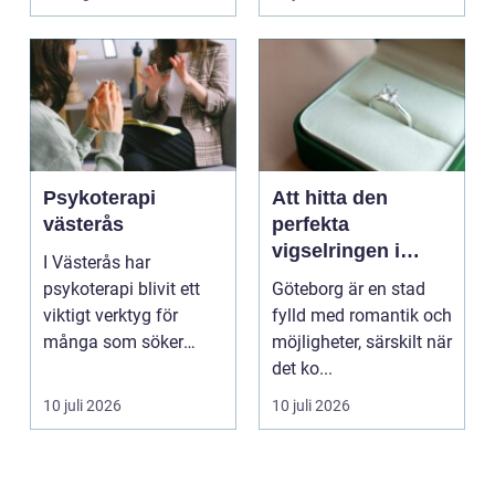
fungerar och ener...
Psykoterapi
Att hitta den
västerås
perfekta
vigselringen i
I Västerås har
Göteborg
psykoterapi blivit ett
Göteborg är en stad
viktigt verktyg för
fylld med romantik och
många som söker
möjligheter, särskilt när
mening och
det ko...
välmående i liv...
10 juli 2026
10 juli 2026