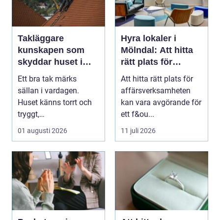
Takläggare
Hyra lokaler i
kunskapen som
Mölndal: Att hitta
skyddar huset i
rätt plats för
längden
affärsverksamhete
Ett bra tak märks
Att hitta rätt plats för
n
sällan i vardagen.
affärsverksamheten
Huset känns torrt och
kan vara avgörande för
tryggt,
ett f&ou...
inomhusklimatet
01 augusti 2026
11 juli 2026
fungerar och ener...