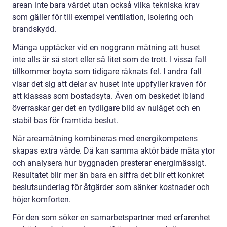
arean inte bara värdet utan också vilka tekniska krav
som gäller för till exempel ventilation, isolering och
brandskydd.
Många upptäcker vid en noggrann mätning att huset
inte alls är så stort eller så litet som de trott. I vissa fall
tillkommer boyta som tidigare räknats fel. I andra fall
visar det sig att delar av huset inte uppfyller kraven för
att klassas som bostadsyta. Även om beskedet ibland
överraskar ger det en tydligare bild av nuläget och en
stabil bas för framtida beslut.
När areamätning kombineras med energikompetens
skapas extra värde. Då kan samma aktör både mäta ytor
och analysera hur byggnaden presterar energimässigt.
Resultatet blir mer än bara en siffra det blir ett konkret
beslutsunderlag för åtgärder som sänker kostnader och
höjer komforten.
För den som söker en samarbetspartner med erfarenhet