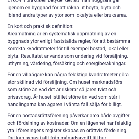
21054. I praktiken betyder det att man noggrant går
igenom en byggnad för att räkna ut boyta, biyta och
ibland andra typer av ytor som lokalyta eller bruksarea.
En kort och praktisk definition:
Areamätning är en systematisk uppmätning av en
byggnads ytor enligt fastställda regler, för att bestämma
korrekta kvadratmeter för till exempel bostad, lokal eller
biyta. Resultatet används som underlag vid försäljning,
uthyrning, värdering, försäkring och energiberäkningar.
För en villaägare kan några felaktiga kvadratmeter göra
stor skillnad vid försäljning. Om huset marknadsförs
som större än vad det är riskerar säljaren tvist och
prisavdrag. Är huset istället större än vad som står i
handlingarna kan ägaren i värsta fall sälja för billigt.
För en bostadsrättsförening påverkar area både avgifter
och fördelning av kostnader. Om en lägenhet har felaktig
yta i föreningens register skapas en orättvis fördelning.
Det kan synas i allt från månadsavgift till hur