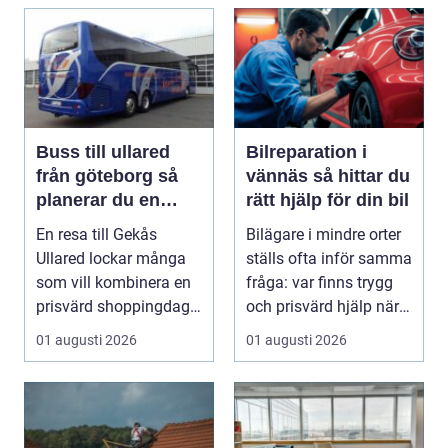
Buss till ullared
Bilreparation i
från göteborg så
vännäs så hittar du
planerar du en
rätt hjälp för din bil
smidig
En resa till Gekås
Bilägare i mindre orter
shoppingdag
Ullared lockar många
ställs ofta inför samma
som vill kombinera en
fråga: var finns trygg
prisvärd shoppingdag
och prisvärd hjälp när
med en enkel och ...
bilen ...
01 augusti 2026
01 augusti 2026