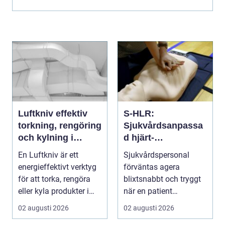
Luftkniv effektiv
S-HLR:
torkning, rengöring
Sjukvårdsanpassa
och kylning i
d hjärt-
modern industri
lungräddning som
En Luftkniv är ett
Sjukvårdspersonal
räddar liv
energieffektivt verktyg
förväntas agera
för att torka, rengöra
blixtsnabbt och tryggt
eller kyla produkter i
när en patient
rörelse. Te...
drabbas...
02 augusti 2026
02 augusti 2026