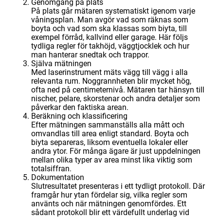
Genomgång på plats
På plats går mätaren systematiskt igenom varje
våningsplan. Man avgör vad som räknas som
boyta och vad som ska klassas som biyta, till
exempel förråd, kallvind eller garage. Här följs
tydliga regler för takhöjd, väggtjocklek och hur
man hanterar snedtak och trappor.
Själva mätningen
Med laserinstrument mäts vägg till vägg i alla
relevanta rum. Noggrannheten blir mycket hög,
ofta ned på centimeternivå. Mätaren tar hänsyn till
nischer, pelare, skorstenar och andra detaljer som
påverkar den faktiska arean.
Beräkning och klassificering
Efter mätningen sammanställs alla mått och
omvandlas till area enligt standard. Boyta och
biyta separeras, liksom eventuella lokaler eller
andra ytor. För många ägare är just uppdelningen
mellan olika typer av area minst lika viktig som
totalsiffran.
Dokumentation
Slutresultatet presenteras i ett tydligt protokoll. Där
framgår hur ytan fördelar sig, vilka regler som
använts och när mätningen genomfördes. Ett
sådant protokoll blir ett värdefullt underlag vid