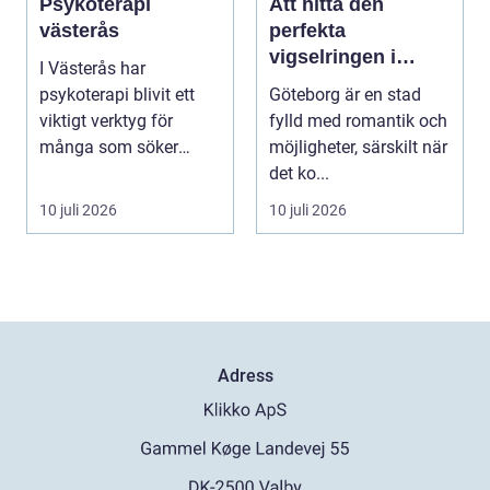
Psykoterapi
Att hitta den
västerås
perfekta
vigselringen i
I Västerås har
Göteborg
psykoterapi blivit ett
Göteborg är en stad
viktigt verktyg för
fylld med romantik och
många som söker
möjligheter, särskilt när
mening och välmående
det ko...
i liv...
10 juli 2026
10 juli 2026
Adress