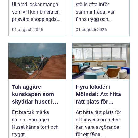
shoppingdag
Ullared lockar många
ställs ofta inför
som vill kombinera en
samma fråga: var
prisvärd shoppingdag
finns trygg och
med en enkel och ...
prisvärd hjälp när bilen
01 augusti 2026
01 augusti 2026
...
Takläggare
Hyra lokaler i
kunskapen som
Mölndal: Att hitta
skyddar huset i
rätt plats för
längden
affärsverksamhete
Ett bra tak märks
Att hitta rätt plats för
n
sällan i vardagen.
affärsverksamheten
Huset känns torrt och
kan vara avgörande
tryggt,
för ett f&ou...