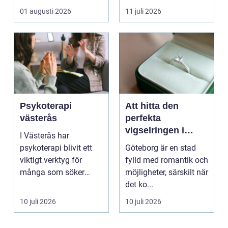
inomhusklimatet
01 augusti 2026
11 juli 2026
fungerar och ener...
Psykoterapi
Att hitta den
västerås
perfekta
vigselringen i
I Västerås har
Göteborg
psykoterapi blivit ett
Göteborg är en stad
viktigt verktyg för
fylld med romantik och
många som söker
möjligheter, särskilt när
mening och
det ko...
välmående i liv...
10 juli 2026
10 juli 2026