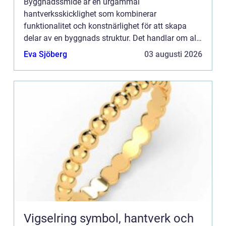
Byggnadssmide är en urgammal
hantverksskicklighet som kombinerar
funktionalitet och konstnärlighet för att skapa
delar av en byggnads struktur. Det handlar om allt
från att forma metallstrukturer som används i
Eva Sjöberg
03 augusti 2026
byggnadens sto...
Vigselring symbol, hantverk och