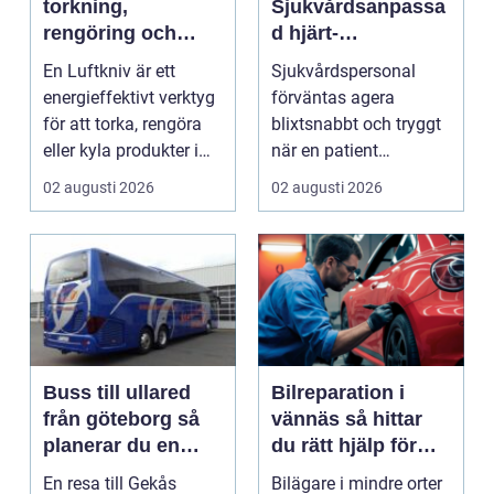
torkning,
Sjukvårdsanpassa
rengöring och
d hjärt-
kylning i modern
lungräddning som
En Luftkniv är ett
Sjukvårdspersonal
industri
räddar liv
energieffektivt verktyg
förväntas agera
för att torka, rengöra
blixtsnabbt och tryggt
eller kyla produkter i
när en patient
rörelse. Te...
drabbas...
02 augusti 2026
02 augusti 2026
Buss till ullared
Bilreparation i
från göteborg så
vännäs så hittar
planerar du en
du rätt hjälp för
smidig
din bil
En resa till Gekås
Bilägare i mindre orter