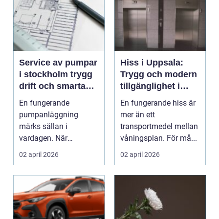
Service av pumpar
Hiss i Uppsala:
i stockholm trygg
Trygg och modern
drift och smarta
tillgänglighet i
lösningar
fastigheten
En fungerande
En fungerande hiss är
pumpanläggning
mer än ett
märks sällan i
transportmedel mellan
vardagen. När
våningsplan. För må...
avloppspumpen,
02 april 2026
02 april 2026
cirkulationspumpen
eller dr...