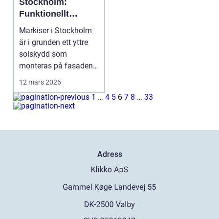
Stockholm:
Funktionellt
solskydd som
Markiser i Stockholm
höjer både komfort
är i grunden ett yttre
och fasad
solskydd som
monteras på fasaden,
över f...
12 mars 2026
1
…
4
5
6
7
8
…
33
Adress