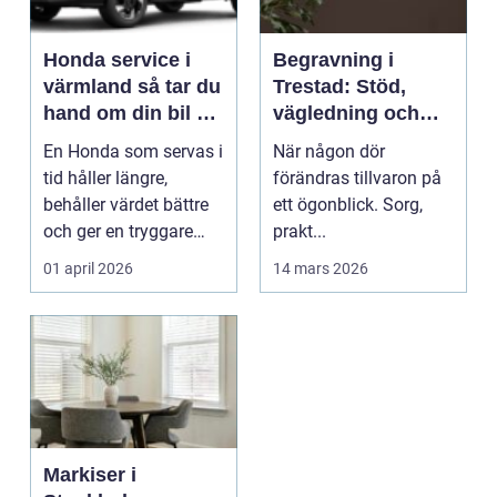
Honda service i
Begravning i
värmland så tar du
Trestad: Stöd,
hand om din bil på
vägledning och
rätt sätt
trygghet i en svår
En Honda som servas i
När någon dör
stund
tid håller längre,
förändras tillvaron på
behåller värdet bättre
ett ögonblick. Sorg,
och ger en tryggare
prakt...
körning året run...
01 april 2026
14 mars 2026
Markiser i