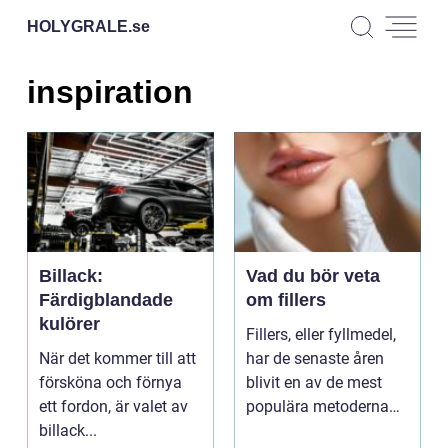
HOLYGRALE.
se
inspiration
Billack:
Vad du bör veta
Färdigblandade
om fillers
kulörer
Fillers, eller fyllmedel,
När det kommer till att
har de senaste åren
försköna och förnya
blivit en av de mest
ett fordon, är valet av
populära metoderna
billack...
f&o...