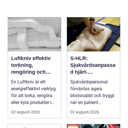
Luftkniv effektiv
S-HLR:
torkning,
Sjukvårdsanpassa
rengöring och
d hjärt-
kylning i modern
lungräddning som
En Luftkniv är ett
Sjukvårdspersonal
industri
räddar liv
energieffektivt verktyg
förväntas agera
för att torka, rengöra
blixtsnabbt och tryggt
eller kyla produkter i
när en patient
rörelse. Te...
drabbas...
02 augusti 2026
02 augusti 2026