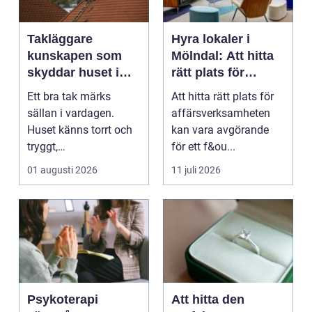
Takläggare
Hyra lokaler i
kunskapen som
Mölndal: Att hitta
skyddar huset i
rätt plats för
längden
affärsverksamhete
Ett bra tak märks
Att hitta rätt plats för
n
sällan i vardagen.
affärsverksamheten
Huset känns torrt och
kan vara avgörande
tryggt,
för ett f&ou...
inomhusklimatet
01 augusti 2026
11 juli 2026
fungerar och ener...
Psykoterapi
Att hitta den