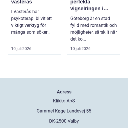
västerås
perfekta
vigselringen i
I Västerås har
Göteborg
psykoterapi blivit ett
Göteborg är en stad
viktigt verktyg för
fylld med romantik och
många som söker
möjligheter, särskilt när
mening och
det ko...
välmående i liv...
10 juli 2026
10 juli 2026
Adress