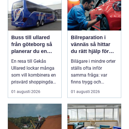
Buss till ullared
Bilreparation i
från göteborg så
vännäs så hittar
planerar du en
du rätt hjälp för
smidig
din bil
En resa till Gekås
Bilägare i mindre orter
shoppingdag
Ullared lockar många
ställs ofta inför
som vill kombinera en
samma fråga: var
prisvärd shoppingdag
finns trygg och
med en enkel och ...
prisvärd hjälp när bilen
01 augusti 2026
01 augusti 2026
...