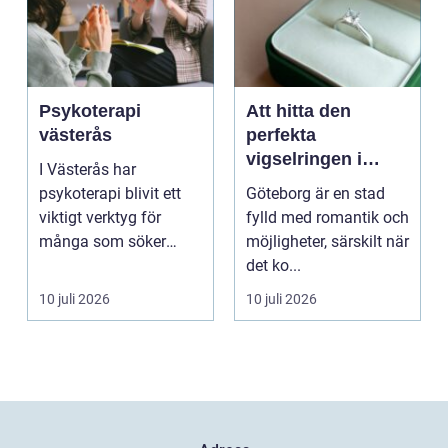
Psykoterapi
Att hitta den
västerås
perfekta
vigselringen i
I Västerås har
Göteborg
psykoterapi blivit ett
Göteborg är en stad
viktigt verktyg för
fylld med romantik och
många som söker
möjligheter, särskilt när
mening och
det ko...
välmående i liv...
10 juli 2026
10 juli 2026