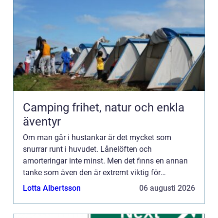
Camping frihet, natur och enkla
äventyr
Om man går i hustankar är det mycket som
snurrar runt i huvudet. Lånelöften och
amorteringar inte minst. Men det finns en annan
tanke som även den är extremt viktig för
framtiden. Det handlar givetvis om vilket sätt man
Lotta Albertsson
06 augusti 2026
ska värma upp sitt hus. Vad är...