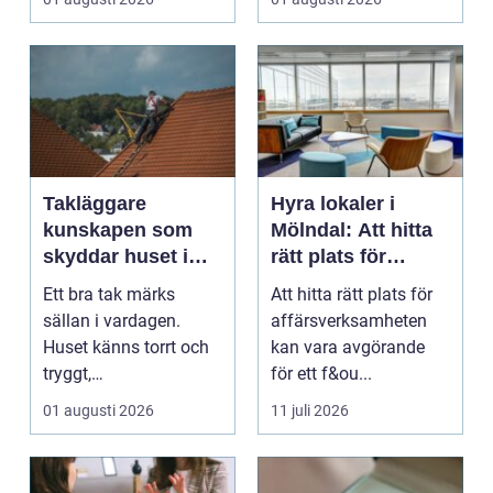
...
Takläggare
Hyra lokaler i
kunskapen som
Mölndal: Att hitta
skyddar huset i
rätt plats för
längden
affärsverksamhete
Ett bra tak märks
Att hitta rätt plats för
n
sällan i vardagen.
affärsverksamheten
Huset känns torrt och
kan vara avgörande
tryggt,
för ett f&ou...
inomhusklimatet
01 augusti 2026
11 juli 2026
fungerar och ener...