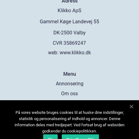
Adress
web:
www.klikko.dk
Menu
Annonsering
Om oss
Cookies
På vores website bruges cookies til at huske dine indstillinger,
Kontakta oss
statistik og personalisering af indhold og annoncer. Denne
Sitemap
information deles med tredjepart. Ved fortsat brug af websiden
godkender du cookiepolitikken.