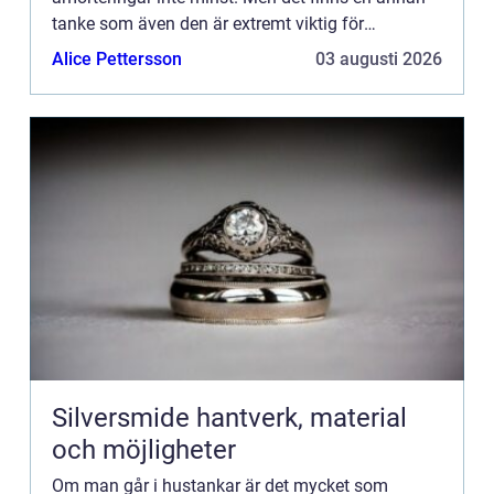
tanke som även den är extremt viktig för
framtiden. Det handlar givetvis om vilket sätt man
Alice Pettersson
03 augusti 2026
ska värma upp sitt hus. Vad är...
Silversmide hantverk, material
och möjligheter
Om man går i hustankar är det mycket som