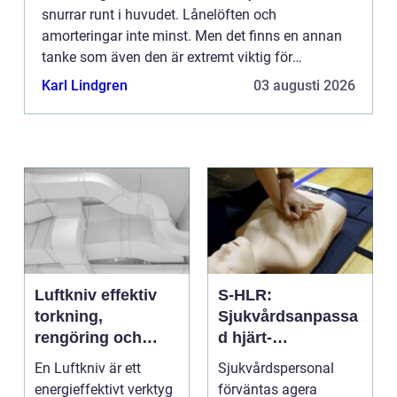
snurrar runt i huvudet. Lånelöften och
amorteringar inte minst. Men det finns en annan
tanke som även den är extremt viktig för
framtiden. Det handlar givetvis om vilket sätt man
Karl Lindgren
03 augusti 2026
ska värma upp sitt hus. Vad är...
Luftkniv effektiv
S-HLR:
torkning,
Sjukvårdsanpassa
rengöring och
d hjärt-
kylning i modern
lungräddning som
En Luftkniv är ett
Sjukvårdspersonal
industri
räddar liv
energieffektivt verktyg
förväntas agera