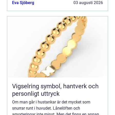
framtiden. Det handlar givetvis om vilket sätt man
Eva Sjöberg
03 augusti 2026
ska värma upp sitt hus. Vad är...
Vigselring symbol, hantverk och
personligt uttryck
Om man går i hustankar är det mycket som
snurrar runt i huvudet. Lånelöften och
amorteringar inte minst. Men det finns en annan