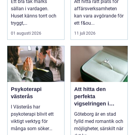
Ett bra tak märks
Att hitta rätt plats för
n
sällan i vardagen.
affärsverksamheten
Huset känns torrt och
kan vara avgörande för
tryggt,
ett f&ou...
inomhusklimatet
01 augusti 2026
11 juli 2026
fungerar och ener...
Psykoterapi
Att hitta den
västerås
perfekta
vigselringen i
I Västerås har
Göteborg
psykoterapi blivit ett
Göteborg är en stad
viktigt verktyg för
fylld med romantik och
många som söker
möjligheter, särskilt när