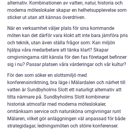
alternativ. Kombinationen av vatten, natur, historia och
moderna möteslokaler skapar en helhetsupplevelse som
sticker ut utan att kännas överdriven.
När en verksamhet väljer plats för sina kommande
möten kan det därför vara klokt att inte bara jämföra pris
och teknik, utan även ställa frågor som: Kan miljön
hjälpa våra medarbetare att tänka klart? Skapar
omgivningarna rätt känsla för den fas företaget befinner
sig i nu? Passar platsen våra värderingar och vår kultur?
För den som söker en slottsmiljö med
konferensinriktning, bra läge i Mälardalen och närhet till
vatten är Sundbyholms Slott ett naturligt alternativ att
titta närmare på. Sundbyholms Slott kombinerar
historisk atmosfär med moderna möteslokaler,
omtänksam service och natursköna omgivningar runt
Mälaren, vilket gör anläggningen väl anpassad för både
strategidagar, ledningsmöten och större konferenser.