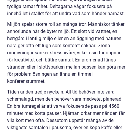
tydliga ramar frihet. Deltagarna vågar fokusera på
innehållet i stället för att undra vad som händer härnäst.
Miljön spelar större roll än många tror. Människor tänker
annorlunda när de byter miljö. Ett slott vid vattnet, en
herrgård i lantlig miljö eller en anläggning med naturen
nära ger ofta ett lugn som kontoret saknar. Gröna
omgivningar sänker stressnivåer, vilket i sin tur öppnar
för kreativitet och bättre samtal. En promenad längs
stranden eller i slottsparken mellan passen kan göra mer
för problemlösningen än ännu en timme i
konferensrummet.
Tiden är den tredje nyckeln. All tid behöver inte vara
schemalagd, men den behöver vara medvetet planerad.
En bra tumregel är att varva fokuserade pass på 4560
minuter med korta pauser. Hjärnan orkar mer när den får
vila kort men ofta. Dessutom uppstår många av de
viktigaste samtalen i pauserna, över en kopp kaffe eller