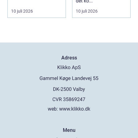
mening och välmående
det ko...
i liv...
10 juli 2026
10 juli 2026
Adress
web:
www.klikko.dk
Menu