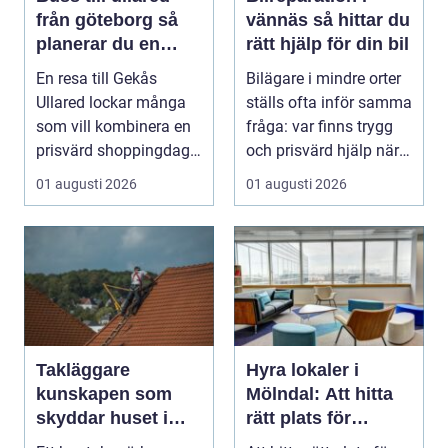
från göteborg så
vännäs så hittar du
planerar du en
rätt hjälp för din bil
smidig
En resa till Gekås
Bilägare i mindre orter
shoppingdag
Ullared lockar många
ställs ofta inför samma
som vill kombinera en
fråga: var finns trygg
prisvärd shoppingdag
och prisvärd hjälp när
med en enkel och ...
bilen ...
01 augusti 2026
01 augusti 2026
Takläggare
Hyra lokaler i
kunskapen som
Mölndal: Att hitta
skyddar huset i
rätt plats för
längden
affärsverksamhete