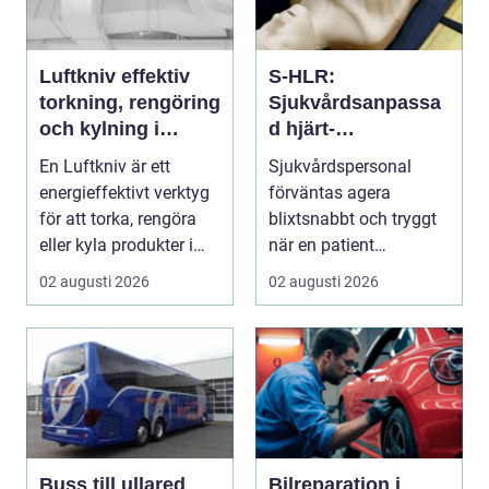
Luftkniv effektiv
S-HLR:
torkning, rengöring
Sjukvårdsanpassa
och kylning i
d hjärt-
modern industri
lungräddning som
En Luftkniv är ett
Sjukvårdspersonal
räddar liv
energieffektivt verktyg
förväntas agera
för att torka, rengöra
blixtsnabbt och tryggt
eller kyla produkter i
när en patient
rörelse. Te...
drabbas...
02 augusti 2026
02 augusti 2026
Buss till ullared
Bilreparation i