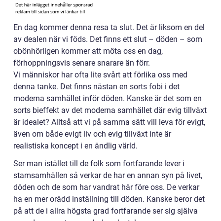
En dag kommer denna resa ta slut. Det är liksom en del
av dealen när vi föds. Det finns ett slut – döden – som
obönhörligen kommer att möta oss en dag,
förhoppningsvis senare snarare än förr.
Vi människor har ofta lite svårt att förlika oss med
denna tanke. Det finns nästan en sorts fobi i det
moderna samhället inför döden. Kanske är det som en
sorts bieffekt av det moderna samhället där evig tillväxt
är idealet? Alltså att vi på samma sätt vill leva för evigt,
även om både evigt liv och evig tillväxt inte är
realistiska koncept i en ändlig värld.
Ser man istället till de folk som fortfarande lever i
stamsamhällen så verkar de har en annan syn på livet,
döden och de som har vandrat här före oss. De verkar
ha en mer orädd inställning till döden. Kanske beror det
på att de i allra högsta grad fortfarande ser sig själva