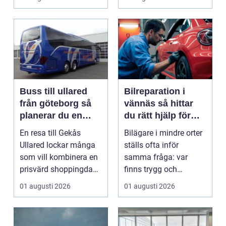
Buss till ullared
Bilreparation i
från göteborg så
vännäs så hittar
planerar du en
du rätt hjälp för
smidig
din bil
En resa till Gekås
Bilägare i mindre orter
shoppingdag
Ullared lockar många
ställs ofta inför
som vill kombinera en
samma fråga: var
prisvärd shoppingdag
finns trygg och
med en enkel och ...
prisvärd hjälp när bilen
01 augusti 2026
01 augusti 2026
...