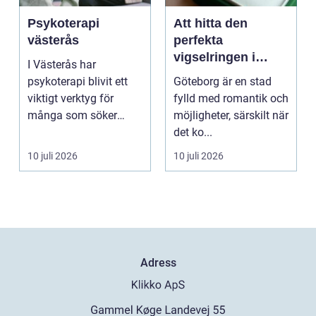
Psykoterapi
Att hitta den
västerås
perfekta
vigselringen i
I Västerås har
Göteborg
psykoterapi blivit ett
Göteborg är en stad
viktigt verktyg för
fylld med romantik och
många som söker
möjligheter, särskilt när
mening och
det ko...
välmående i liv...
10 juli 2026
10 juli 2026
Adress