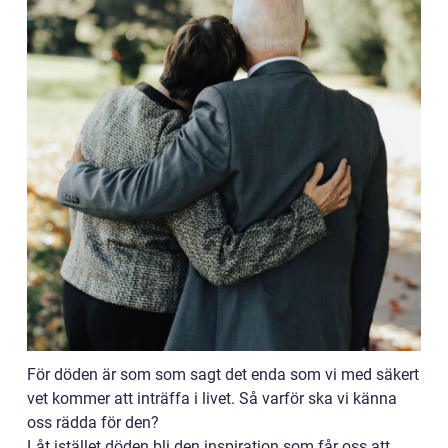
För döden är som som sagt det enda som vi med säkert
vet kommer att inträffa i livet. Så varför ska vi känna
oss rädda för den?
Låt istället döden bli den inspiration som får oss att