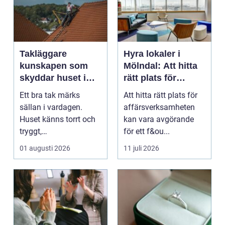
Takläggare
Hyra lokaler i
kunskapen som
Mölndal: Att hitta
skyddar huset i
rätt plats för
längden
affärsverksamhete
Ett bra tak märks
Att hitta rätt plats för
n
sällan i vardagen.
affärsverksamheten
Huset känns torrt och
kan vara avgörande
tryggt,
för ett f&ou...
inomhusklimatet
01 augusti 2026
11 juli 2026
fungerar och ener...