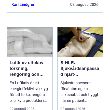
Karl Lindgren
03 augusti 2026
Luftkniv effektiv
S-HLR:
torkning,
Sjukvårdsanpassa
rengöring och
d hjärt-
kylning i modern
lungräddning som
En Luftkniv är ett
Sjukvårdspersonal
industri
räddar liv
energieffektivt verktyg
förväntas agera
för att torka, rengöra
blixtsnabbt och tryggt
eller kyla produkter i
när en patient
rörelse. Te...
drabbas...
02 augusti 2026
02 augusti 2026