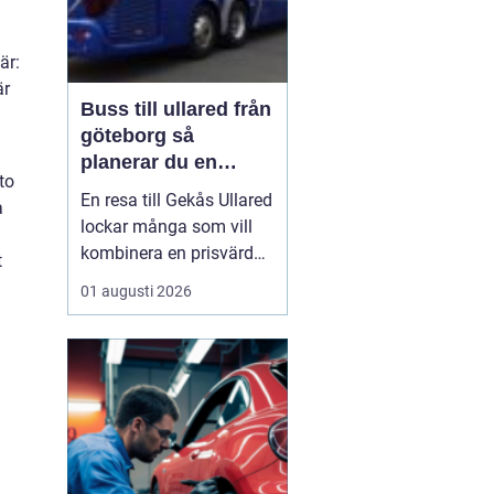
är:
är
Buss till ullared från
göteborg så
planerar du en
to
smidig shoppingdag
En resa till Gekås Ullared
a
lockar många som vill
kombinera en prisvärd
t
shoppingdag med en
01 augusti 2026
enkel och bekväm
transport. Att
åka Buss
till Ullared från Göteborg
gör
dagen mindre
stressig än om ...