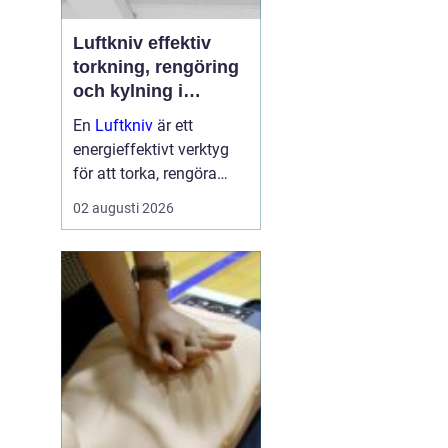
Luftkniv effektiv
torkning, rengöring
och kylning i
modern industri
En
Luftkniv
är ett
energieffektivt verktyg
för att torka, rengöra
eller kyla produkter i
02 augusti 2026
rörelse. Tekniken bygger
på en jämn och
koncentrerad luftström
som blåser bort vatten,
damm, smuts eller
överskottsvätska ...