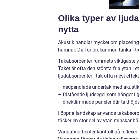
Olika typer av ljud
nytta
Akustik handlar mycket om placering
hamnar. Därför brukar man tänka i tr
Takabsorbenter rummets viktigaste y
Taket är ofta den största fria ytan i et
ljudabsorbenter i tak ofta mest effek
– nedpendlade undertak med akustik
– fristående ljudsegel som hänger i g
– direktlimmade paneler där takhöjd
I öppna landskap används takabsorpt
täcker en stor del av ytan minskar b
Väggabsorbenter kontroll på reflexe