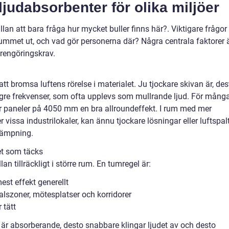
ljudabsorbenter för olika miljöer
ällan att bara fråga hur mycket buller finns här?. Viktigare frågor 
 rummet ut, och vad gör personerna där? Några centrala faktorer 
 rengöringskrav.
 bromsa luftens rörelse i materialet. Ju tjockare skivan är, des
ägre frekvenser, som ofta upplevs som mullrande ljud. För mång
er paneler på 4050 mm en bra allroundeffekt. I rum med mer
er vissa industrilokaler, kan ännu tjockare lösningar eller luftspal
dämpning.
et som täcks
an tillräckligt i större rum. En tumregel är:
est effekt generellt
lszoner, mötesplatser och korridorer
 tätt
är absorberande, desto snabbare klingar ljudet av och desto