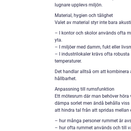
lugnare upplevs miljön.
Material, hygien och tålighet
Valet av material styr inte bara akus
– I kontor och skolor används ofta mi
yta.
– I miljöer med damm, fukt eller livs
– I industrilokaler krävs ofta robust
temperaturer.
Det handlar alltså om att kombinera
hållbarhet.
Anpassning till rumsfunktion
Ett mötesrum där man behöver höra va
dämpa sorlet men ändå behålla viss l
att hindra tal från att spridas mellan
– hur många personer rummet är avse
– hur ofta rummet används och till 