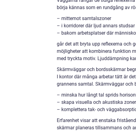
Väggarna fångar de tidiga reflexerna 
börja kännas som en rundgång av rös
– mittemot samtalszoner
– i korridorer där ljud annars studsar
– bakom arbetsplatser där människor 
går det att bryta upp reflexerna och g
möjligheter att kombinera funktion m
med tryckta motiv. Ljuddämpning kan på
Skärmväggar och bordsskärmar begrä
I kontor där många arbetar tätt är det
grannens samtal. Skärmväggar och 
– minska hur långt tal sprids horisont
– skapa visuella och akustiska zoner
– komplettera tak- och väggabsorpt
Erfarenhet visar att enstaka friståen
skärmar planeras tillsammans och an