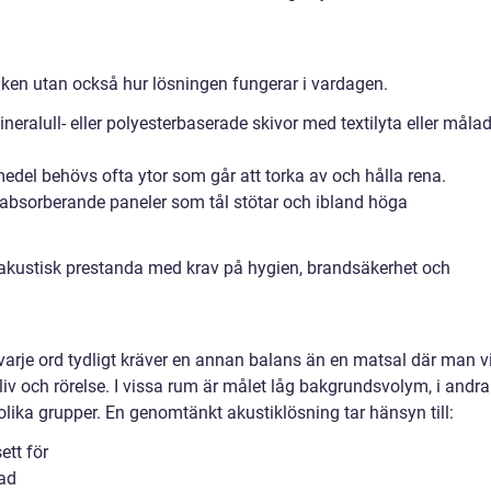
tiken utan också hur lösningen fungerar i vardagen.
neralull- eller polyesterbaserade skivor med textilyta eller måla
medel behövs ofta ytor som går att torka av och hålla rena.
a absorberande paneler som tål stötar och ibland höga
 akustisk prestanda med krav på hygien, brandsäkerhet och
rje ord tydligt kräver en annan balans än en matsal där man vi
iv och rörelse. I vissa rum är målet låg bakgrundsvolym, i andra
 olika grupper. En genomtänkt akustiklösning tar hänsyn till:
tt för
vad