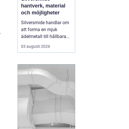
hantverk, material
och möjligheter
Silversmide handlar om
att forma en mjuk
v
ädelmetall till hållbara
och personliga föremål. I
03 augusti 2026
grunden rör det sig om
enkla moment som
såga, fila, hamra och
löda. I praktiken rymmer
hantverket en hel värld
av tekniker, verktyg,
legeringar och uttryck.
B...