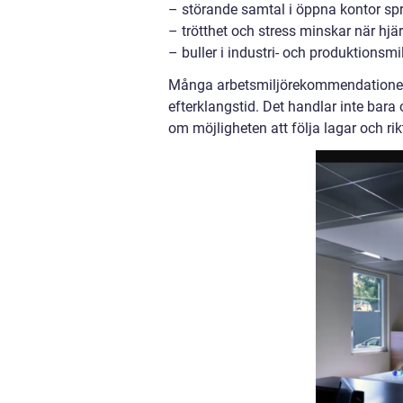
– störande samtal i öppna kontor spri
– trötthet och stress minskar när hj
– buller i industri- och produktionsmil
Många arbetsmiljörekommendationer p
efterklangstid. Det handlar inte bara
om möjligheten att följa lagar och rikt