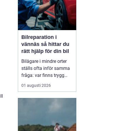
d
Bilreparation i
vännäs så hittar du
rätt hjälp för din bil
Bilägare i mindre orter
ställs ofta inför samma
fråga: var finns trygg
och prisvärd hjälp när
01 augusti 2026
bilen krånglar? För
ll
många i Vännäs och
kringliggande områden
handlar det inte bara om
att laga en skada, utan
också om att förlänga