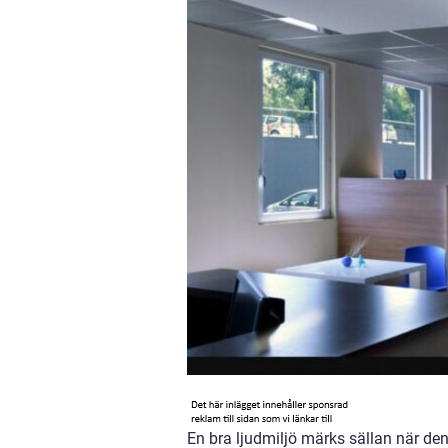
En bra ljudmiljö märks sällan när den