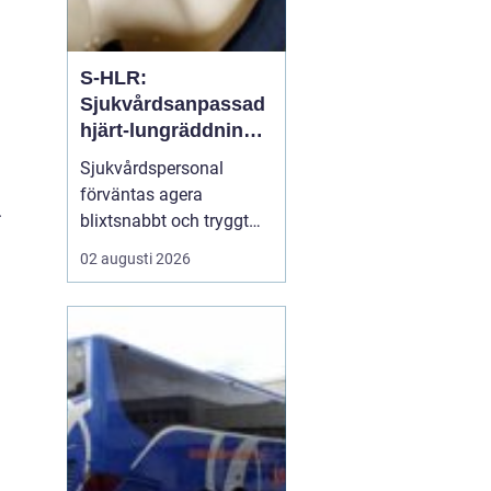
S-HLR:
Sjukvårdsanpassad
hjärt-lungräddning
som räddar liv
Sjukvårdspersonal
h
förväntas agera
.
blixtsnabbt och tryggt
när en patient drabbas
02 augusti 2026
av hjärtstopp. Då räcker
inte allmän HLR-
kunskap. S-hlr är en
fördjupad form av hjärt-
lungräddning som ä...