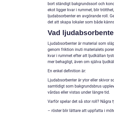
bort ständigt bakgrundssorl och konce
ekot ligger kvar i rummet, blir trötth
ljudabsorbenter en avgörande roll. Ge
det att skapa lokaler som både känns 
Vad ljudabsorbente
Ljudabsorbenter är material som släp
genom friktion inuti materialets porer.
kvar i rummet efter att ljudkällan t
mer behagligt, även om själva ljudk
En enkel definition är:
Ljudabsorbenter är ytor eller skivor s
samtidigt som bakgrundsbrus upplevs 
vårdas eller vistas under längre tid.
Varför spelar det så stor roll? Några t
– röster blir lättare att uppfatta i 