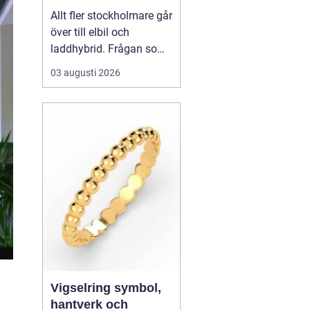
elbilsladdning
Allt fler stockholmare går
hemma och på
över till elbil och
jobbet
laddhybrid. Frågan som
snabbt dyker upp är hur
03 augusti 2026
bilen ska laddas på ett
säkert, smidigt och
prisvärt sätt.
En laddbox
stockholm ger
högre
säkerhet än vägg...
Vigselring symbol,
hantverk och