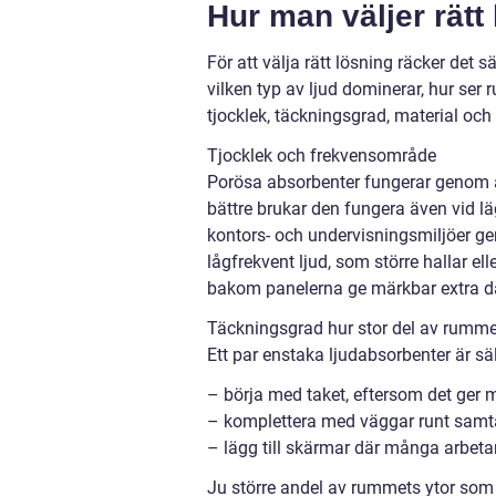
Hur man väljer rätt 
För att välja rätt lösning räcker det s
vilken typ av ljud dominerar, hur ser
tjocklek, täckningsgrad, material och
Tjocklek och frekvensområde
Porösa absorbenter fungerar genom att
bättre brukar den fungera även vid l
kontors- och undervisningsmiljöer g
lågfrekvent ljud, som större hallar ell
bakom panelerna ge märkbar extra 
Täckningsgrad hur stor del av rumm
Ett par enstaka ljudabsorbenter är säll
– börja med taket, eftersom det ger m
– komplettera med väggar runt samta
– lägg till skärmar där många arbetar
Ju större andel av rummets ytor som 