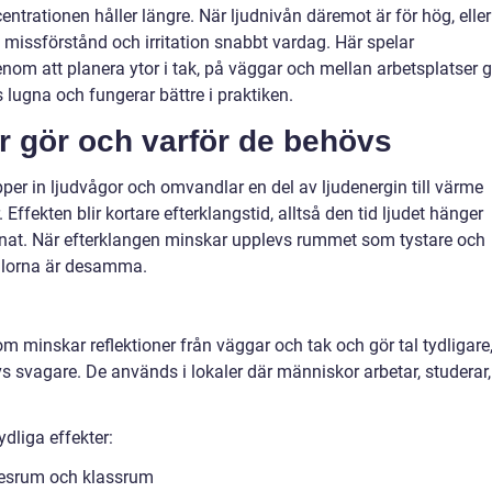
ntrationen håller längre. När ljudnivån däremot är för hög, eller
et, missförstånd och irritation snabbt vardag. Här spelar
nom att planera ytor i tak, på väggar och mellan arbetsplatser g
lugna och fungerar bättre i praktiken.
r gör och varför de behövs
per in ljudvågor och omvandlar en del av ljudenergin till värme
 Effekten blir kortare efterklangstid, alltså den tid ljudet hänger
ystnat. När efterklangen minskar upplevs rummet som tystare och
ällorna är desamma.
om minskar reflektioner från väggar och tak och gör tal tydligare
svagare. De används i lokaler där människor arbetar, studerar,
ydliga effekter:
mötesrum och klassrum