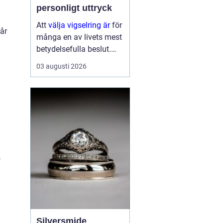
personligt uttryck
Att
välja vigselring är
för
år
många en av livets mest
betydelsefulla beslut.
Ringen ska bäras varje
03 augusti 2026
dag, under lång tid, och
påminna om ett löfte
som formades i en sp...
,
Silversmide