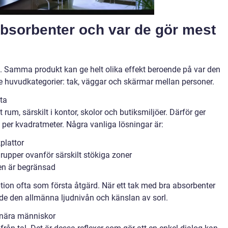
absorbenter och var de gör mest
. Samma produkt kan ge helt olika effekt beroende på var den
e huvudkategorier: tak, väggar och skärmar mellan personer.
ta
t rum, särskilt i kontor, skolor och butiksmiljöer. Därför ger
t per kvadratmeter. Några vanliga lösningar är:
plattor
rupper ovanför särskilt stökiga zoner
en är begränsad
ion ofta som första åtgärd. När ett tak med bra absorbenter
åde den allmänna ljudnivån och känslan av sorl.
r nära människor