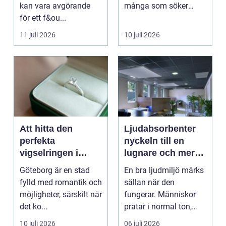
kan vara avgörande
många som söker
för ett f&ou...
mening och
välmående i liv...
11 juli 2026
10 juli 2026
Att hitta den
Ljudabsorbenter
perfekta
nyckeln till en
vigselringen i
lugnare och mer
Göteborg
fokusvänlig
Göteborg är en stad
En bra ljudmiljö märks
ljudmiljö
fylld med romantik och
sällan när den
möjligheter, särskilt när
fungerar. Människor
det ko...
pratar i normal ton,
hjärnan slipper sorte...
10 juli 2026
06 juli 2026