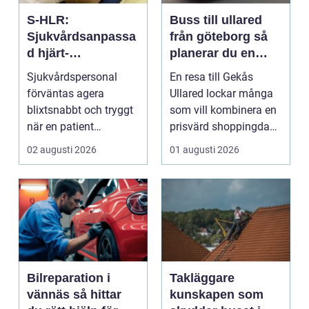
S-HLR:
Buss till ullared
Sjukvårdsanpassa
från göteborg så
d hjärt-
planerar du en
lungräddning som
smidig
Sjukvårdspersonal
En resa till Gekås
räddar liv
shoppingdag
förväntas agera
Ullared lockar många
blixtsnabbt och tryggt
som vill kombinera en
när en patient
prisvärd shoppingdag
drabbas...
med en enkel och ...
02 augusti 2026
01 augusti 2026
Bilreparation i
Takläggare
vännäs så hittar
kunskapen som