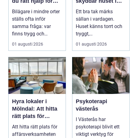
du rätt hjälp för
skyddar huset i
din bil
längden
Bilägare i mindre orter
Ett bra tak märks
ställs ofta inför
sällan i vardagen.
samma fråga: var
Huset känns torrt och
finns trygg och
tryggt,
prisvärd hjälp när bilen
inomhusklimatet
01 augusti 2026
01 augusti 2026
...
fungerar och ener...
Hyra lokaler i
Psykoterapi
Mölndal: Att hitta
västerås
rätt plats för
I Västerås har
affärsverksamhete
Att hitta rätt plats för
psykoterapi blivit ett
n
affärsverksamheten
viktigt verktyg för