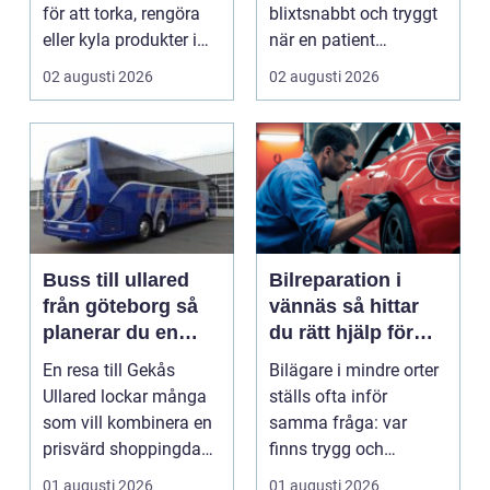
för att torka, rengöra
blixtsnabbt och tryggt
eller kyla produkter i
när en patient
rörelse. Te...
drabbas...
02 augusti 2026
02 augusti 2026
Buss till ullared
Bilreparation i
från göteborg så
vännäs så hittar
planerar du en
du rätt hjälp för
smidig
din bil
En resa till Gekås
Bilägare i mindre orter
shoppingdag
Ullared lockar många
ställs ofta inför
som vill kombinera en
samma fråga: var
prisvärd shoppingdag
finns trygg och
med en enkel och ...
prisvärd hjälp när bilen
01 augusti 2026
01 augusti 2026