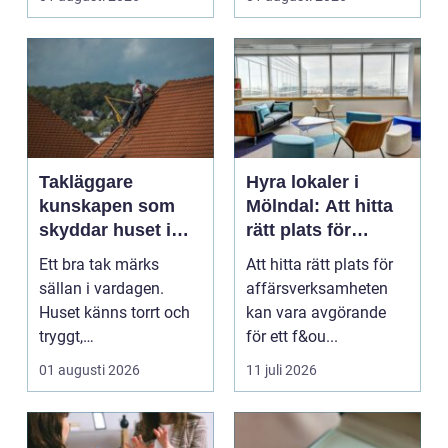
...
Takläggare
Hyra lokaler i
kunskapen som
Mölndal: Att hitta
skyddar huset i
rätt plats för
längden
affärsverksamhete
Ett bra tak märks
Att hitta rätt plats för
n
sällan i vardagen.
affärsverksamheten
Huset känns torrt och
kan vara avgörande
tryggt,
för ett f&ou...
inomhusklimatet
01 augusti 2026
11 juli 2026
fungerar och ener...