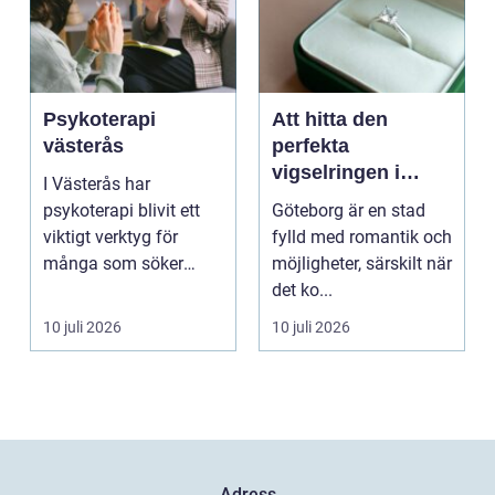
Psykoterapi
Att hitta den
västerås
perfekta
vigselringen i
I Västerås har
Göteborg
psykoterapi blivit ett
Göteborg är en stad
viktigt verktyg för
fylld med romantik och
många som söker
möjligheter, särskilt när
mening och
det ko...
välmående i liv...
10 juli 2026
10 juli 2026
Adress