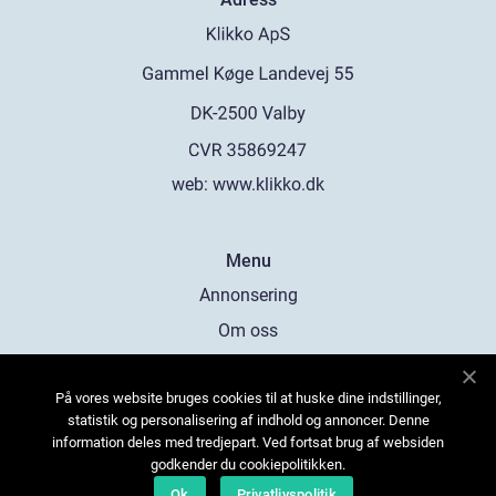
web:
www.klikko.dk
Menu
Annonsering
Om oss
Cookies
På vores website bruges cookies til at huske dine indstillinger,
Kontakta oss
statistik og personalisering af indhold og annoncer. Denne
Sitemap
information deles med tredjepart. Ved fortsat brug af websiden
godkender du cookiepolitikken.
Ok
Privatlivspolitik