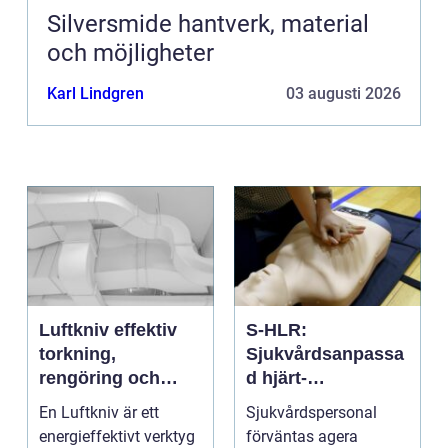
Silversmide hantverk, material
och möjligheter
Karl Lindgren
03 augusti 2026
Luftkniv effektiv
S-HLR:
torkning,
Sjukvårdsanpassa
rengöring och
d hjärt-
kylning i modern
lungräddning som
En Luftkniv är ett
Sjukvårdspersonal
industri
räddar liv
energieffektivt verktyg
förväntas agera