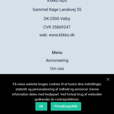
web:
www.klikko.dk
Menu
Annonsering
Om oss
Cookies
På vores website bruges cookies til at huske dine indstillinger,
Kontakta oss
statistik og personalisering af indhold og annoncer. Denne
Sitemap
information deles med tredjepart. Ved fortsat brug af websiden
godkender du cookiepolitikken.
Ok
Privatlivspolitik