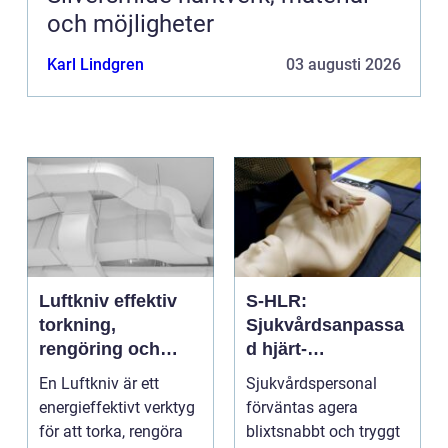
och möjligheter
Karl Lindgren
03 augusti 2026
Luftkniv effektiv
S-HLR:
torkning,
Sjukvårdsanpassa
rengöring och
d hjärt-
kylning i modern
lungräddning som
En Luftkniv är ett
Sjukvårdspersonal
industri
räddar liv
energieffektivt verktyg
förväntas agera
för att torka, rengöra
blixtsnabbt och tryggt