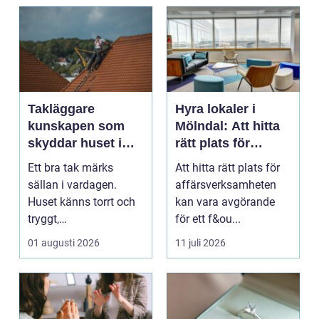
Takläggare
Hyra lokaler i
kunskapen som
Mölndal: Att hitta
skyddar huset i
rätt plats för
längden
affärsverksamhete
Ett bra tak märks
Att hitta rätt plats för
n
sällan i vardagen.
affärsverksamheten
Huset känns torrt och
kan vara avgörande
tryggt,
för ett f&ou...
inomhusklimatet
01 augusti 2026
11 juli 2026
fungerar och ener...