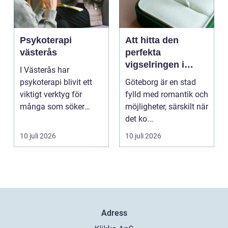
Psykoterapi
Att hitta den
västerås
perfekta
vigselringen i
I Västerås har
Göteborg
psykoterapi blivit ett
Göteborg är en stad
viktigt verktyg för
fylld med romantik och
många som söker
möjligheter, särskilt när
mening och
det ko...
välmående i liv...
10 juli 2026
10 juli 2026
Adress