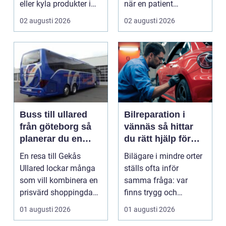
eller kyla produkter i
när en patient
rörelse. Te...
drabbas...
02 augusti 2026
02 augusti 2026
Buss till ullared
Bilreparation i
från göteborg så
vännäs så hittar
planerar du en
du rätt hjälp för
smidig
din bil
En resa till Gekås
Bilägare i mindre orter
shoppingdag
Ullared lockar många
ställs ofta inför
som vill kombinera en
samma fråga: var
prisvärd shoppingdag
finns trygg och
med en enkel och ...
prisvärd hjälp när bilen
01 augusti 2026
01 augusti 2026
...