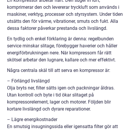
En kompressor arbetar hårt. Den suger in luft,
komprimerar den och levererar tryckluft som används i
maskiner, verktyg, processer och styrsystem. Under tiden
utsätts den för värme, vibrationer, smuts och fukt. Alla
dessa faktorer påverkar prestanda och livslängd.
En tydlig och enkel förklaring är denna: regelbunden
service minskar slitage, förebygger haverier och håller
energiförbrukningen nere. När kompressorn får rätt
skötsel arbetar den lugnare, kallare och mer effektivt.
Några centrala skäl till att serva en kompressor är:
– Förlängd livslängd
Olja bryts ner, filter sätts igen och packningar åldras.
Utan kontroll och byte i tid ökar slitaget på
kompressorelement, lager och motorer. Följden blir
kortare livslängd och dyrare reparationer.
– Lägre energikostnader
En smutsig insugningssida eller igensatta filter gör att