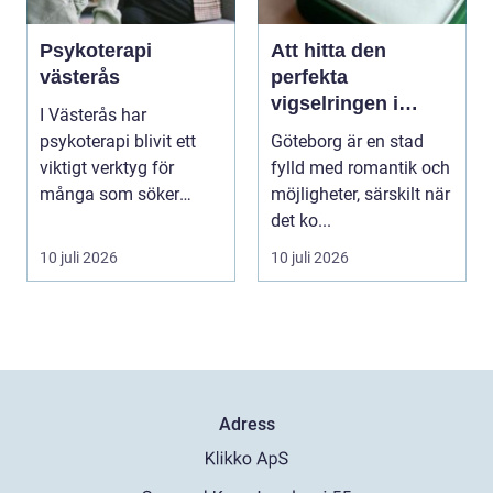
Psykoterapi
Att hitta den
västerås
perfekta
vigselringen i
I Västerås har
Göteborg
psykoterapi blivit ett
Göteborg är en stad
viktigt verktyg för
fylld med romantik och
många som söker
möjligheter, särskilt när
mening och välmående
det ko...
i liv...
10 juli 2026
10 juli 2026
Adress