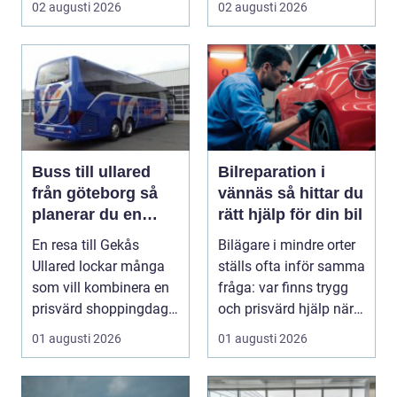
02 augusti 2026
02 augusti 2026
Buss till ullared
Bilreparation i
från göteborg så
vännäs så hittar du
planerar du en
rätt hjälp för din bil
smidig
En resa till Gekås
Bilägare i mindre orter
shoppingdag
Ullared lockar många
ställs ofta inför samma
som vill kombinera en
fråga: var finns trygg
prisvärd shoppingdag
och prisvärd hjälp när
med en enkel och ...
bilen ...
01 augusti 2026
01 augusti 2026