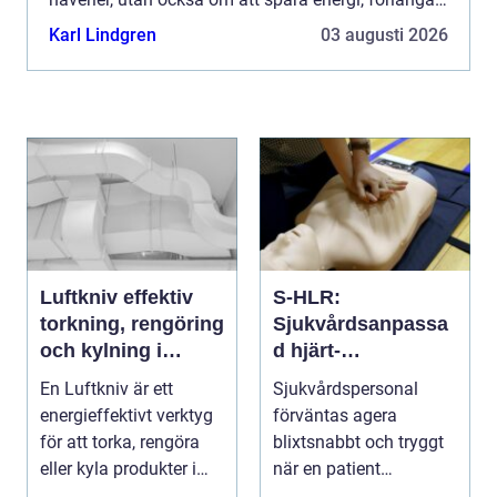
livslängden och skapa trygg drift över tid. Att serva
Karl Lindgren
03 augusti 2026
kom...
Luftkniv effektiv
S-HLR:
torkning, rengöring
Sjukvårdsanpassa
och kylning i
d hjärt-
modern industri
lungräddning som
En Luftkniv är ett
Sjukvårdspersonal
räddar liv
energieffektivt verktyg
förväntas agera
för att torka, rengöra
blixtsnabbt och tryggt
eller kyla produkter i
när en patient
rörelse. Te...
drabbas...