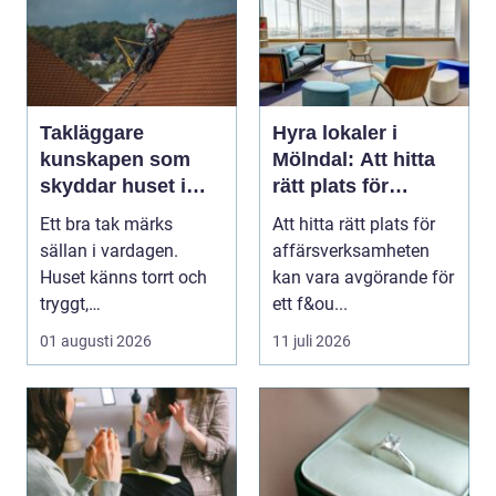
Takläggare
Hyra lokaler i
kunskapen som
Mölndal: Att hitta
skyddar huset i
rätt plats för
längden
affärsverksamhete
Ett bra tak märks
Att hitta rätt plats för
n
sällan i vardagen.
affärsverksamheten
Huset känns torrt och
kan vara avgörande för
tryggt,
ett f&ou...
inomhusklimatet
01 augusti 2026
11 juli 2026
fungerar och ener...