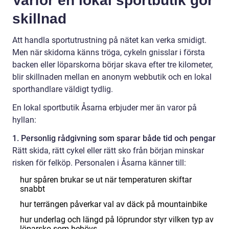
Varför en lokal sportbutik gör
skillnad
Att handla sportutrustning på nätet kan verka smidigt.
Men när skidorna känns tröga, cykeln gnisslar i första
backen eller löparskorna börjar skava efter tre kilometer,
blir skillnaden mellan en anonym webbutik och en lokal
sporthandlare väldigt tydlig.
En lokal sportbutik Åsarna erbjuder mer än varor på
hyllan:
1. Personlig rådgivning som sparar både tid och pengar
Rätt skida, rätt cykel eller rätt sko från början minskar
risken för felköp. Personalen i Åsarna känner till:
hur spåren brukar se ut när temperaturen skiftar
snabbt
hur terrängen påverkar val av däck på mountainbike
hur underlag och längd på löprundor styr vilken typ av
löparsko som behövs