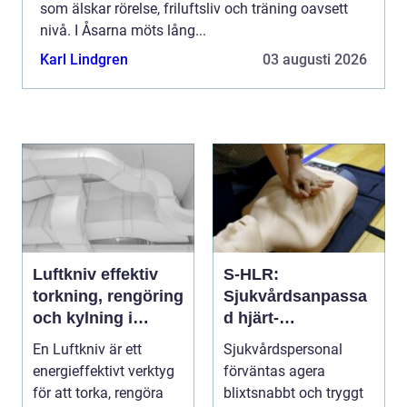
som älskar rörelse, friluftsliv och träning oavsett
nivå. I Åsarna möts lång...
Karl Lindgren
03 augusti 2026
Luftkniv effektiv
S-HLR:
torkning, rengöring
Sjukvårdsanpassa
och kylning i
d hjärt-
modern industri
lungräddning som
En Luftkniv är ett
Sjukvårdspersonal
räddar liv
energieffektivt verktyg
förväntas agera
för att torka, rengöra
blixtsnabbt och tryggt