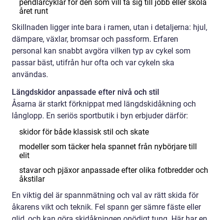
pendlarcyklar för den som vill ta sig till jobb eller skola
året runt
Skillnaden ligger inte bara i ramen, utan i detaljerna: hjul,
dämpare, växlar, bromsar och passform. Erfaren
personal kan snabbt avgöra vilken typ av cykel som
passar bäst, utifrån hur ofta och var cykeln ska
användas.
Längdskidor anpassade efter nivå och stil
Åsarna är starkt förknippat med längdskidåkning och
långlopp. En seriös sportbutik i byn erbjuder därför:
skidor för både klassisk stil och skate
modeller som täcker hela spannet från nybörjare till
elit
stavar och pjäxor anpassade efter olika fotbredder och
åkstilar
En viktig del är spannmätning och val av rätt skida för
åkarens vikt och teknik. Fel spann ger sämre fäste eller
glid, och kan göra skidåkningen onödigt tung. Här har en