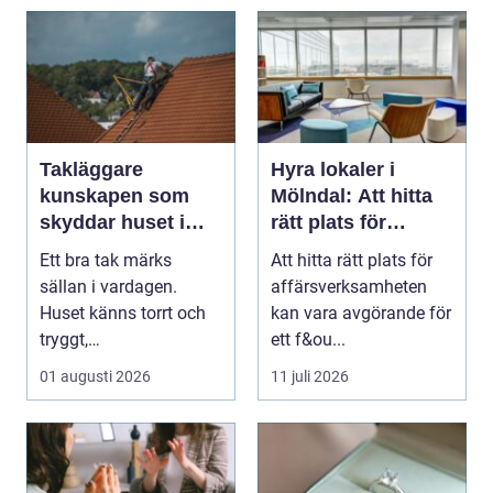
Takläggare
Hyra lokaler i
kunskapen som
Mölndal: Att hitta
skyddar huset i
rätt plats för
längden
affärsverksamhete
Ett bra tak märks
Att hitta rätt plats för
n
sällan i vardagen.
affärsverksamheten
Huset känns torrt och
kan vara avgörande för
tryggt,
ett f&ou...
inomhusklimatet
01 augusti 2026
11 juli 2026
fungerar och ener...