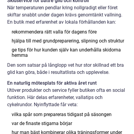
Skidservice för bättre glid och kontroll
När temperaturen pendlar kring nollgradigt eller föret
skiftar snabbt under dagen krävs genomtänkt vallning.
En butik med erfarenhet av lokala förhållanden kan:
rekommendera rätt valla för dagens före
hjälpa till med grundpreparering, slipning och struktur
ge tips för hur kunden själv kan underhålla skidorna
hemma
Den som satsar på långlopp vet hur stor skillnad ett bra
glid kan göra, både i resultatlista och upplevelse.
En naturlig mötesplats för aktiva året runt
Utöver produkter och service fyller butiken ofta en social
funktion. Här delas erfarenheter, vallatips och
cykelrundor. Nyinflyttade får veta:
vilka spår som prepareras tidigast på säsongen
var de finaste stigarna börjar
hur man bäst kombinerar olika träningsformer under