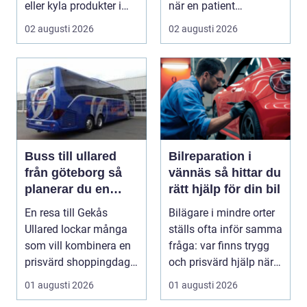
eller kyla produkter i
när en patient
rörelse. Te...
drabbas...
02 augusti 2026
02 augusti 2026
Buss till ullared
Bilreparation i
från göteborg så
vännäs så hittar du
planerar du en
rätt hjälp för din bil
smidig
En resa till Gekås
Bilägare i mindre orter
shoppingdag
Ullared lockar många
ställs ofta inför samma
som vill kombinera en
fråga: var finns trygg
prisvärd shoppingdag
och prisvärd hjälp när
med en enkel och ...
bilen ...
01 augusti 2026
01 augusti 2026