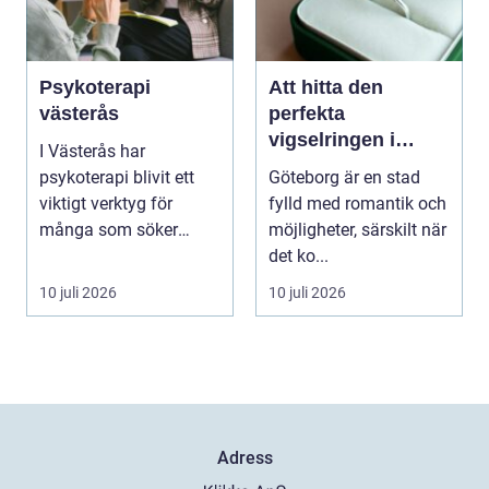
Psykoterapi
Att hitta den
västerås
perfekta
vigselringen i
I Västerås har
Göteborg
psykoterapi blivit ett
Göteborg är en stad
viktigt verktyg för
fylld med romantik och
många som söker
möjligheter, särskilt när
mening och välmående
det ko...
i liv...
10 juli 2026
10 juli 2026
Adress