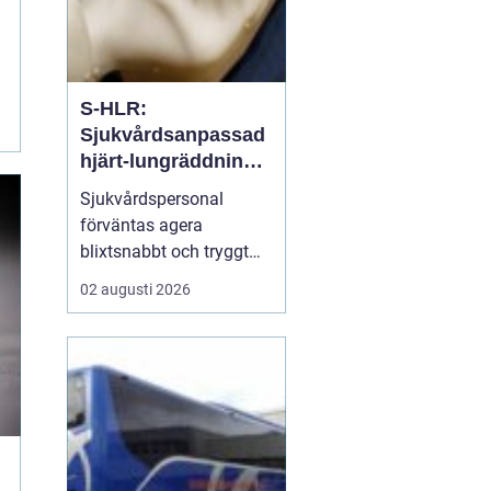
S-HLR:
Sjukvårdsanpassad
hjärt-lungräddning
som räddar liv
Sjukvårdspersonal
förväntas agera
blixtsnabbt och tryggt
när en patient drabbas
02 augusti 2026
av hjärtstopp. Då räcker
inte allmän HLR-
kunskap. S-hlr är en
fördjupad form av hjärt-
lungräddning som ä...