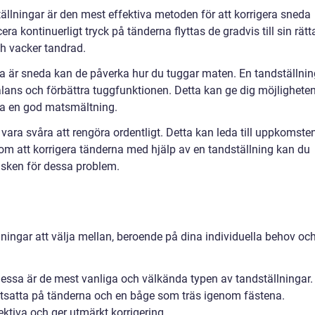
ällningar är den mest effektiva metoden för att korrigera sneda
ra kontinuerligt tryck på tänderna flyttas de gradvis till sin rätt
och vacker tandrad.
a är sneda kan de påverka hur du tuggar maten. En tandställnin
balans och förbättra tuggfunktionen. Detta kan ge dig möjlighete
mja en god matsmältning.
vara svåra att rengöra ordentligt. Detta kan leda till uppkomste
m att korrigera tänderna med hjälp av en tandställning kan du
isken för dessa problem.
llningar att välja mellan, beroende på dina individuella behov oc
 Dessa är de mest vanliga och välkända typen av tandställningar.
stsatta på tänderna och en båge som träs igenom fästena.
ktiva och ger utmärkt korrigering.