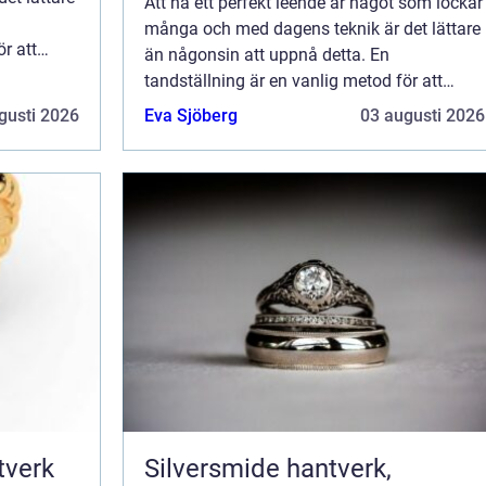
Att ha ett perfekt leende är något som lockar
många och med dagens teknik är det lättare
r att
än någonsin att uppnå detta. En
tandställning är en vanlig metod för att
korrigera ojämna tä...
gusti 2026
Eva Sjöberg
03 augusti 2026
Silversmide hantverk,