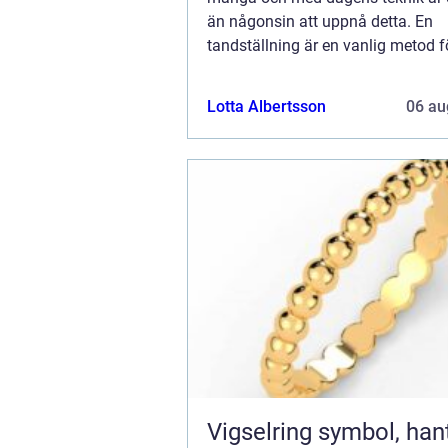
än någonsin att uppnå detta. En
tandställning är en vanlig metod fö
korrigera ojämna tä...
Lotta Albertsson
06 au
Vigselring symbol, hantverk