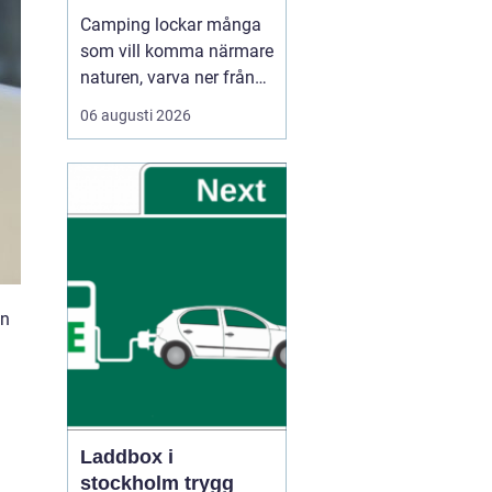
Camping lockar många
som vill komma närmare
naturen, varva ner från
vardagen och umgås
06 augusti 2026
utan stress. Oavsett om
någon reser med husbil,
husvagn eller tält
handlar Camping ofta
om samma sak: frihet
att be...
in
Laddbox i
stockholm trygg