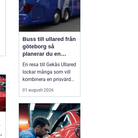
Buss till ullared från
göteborg så
planerar du en
smidig shoppingdag
En resa till Gekås Ullared
lockar många som vill
kombinera en prisvärd
shoppingdag med en
01 augusti 2026
enkel och bekväm
transport. Att
åka Buss
till Ullared från Göteborg
gör
dagen mindre
stressig än om ...