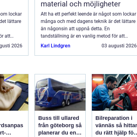
material och möjligheter
 som lockar
Att ha ett perfekt leende är något som lockar
et lättare
många och med dagens teknik är det lättare
än någonsin att uppnå detta. En
r att
tandställning är en vanlig metod för att
korrigera ojämna tä...
gusti 2026
Karl Lindgren
03 augusti 2026
Buss till ullared
Bilreparation i
rdsanpas
från göteborg så
vännäs så hittar
rt-
planerar du en
du rätt hjälp för