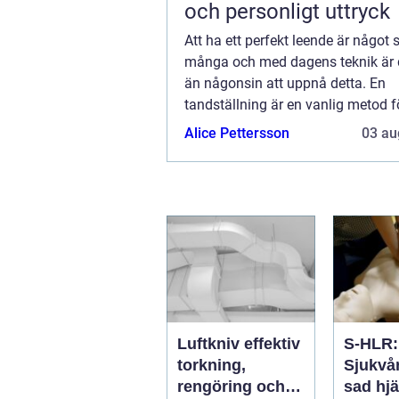
och personligt uttryck
Att ha ett perfekt leende är något
många och med dagens teknik är d
än någonsin att uppnå detta. En
tandställning är en vanlig metod fö
korrigera ojämna tä...
Alice Pettersson
03 au
Luftkniv effektiv
S-HLR:
torkning,
Sjukvå
rengöring och
sad hjä