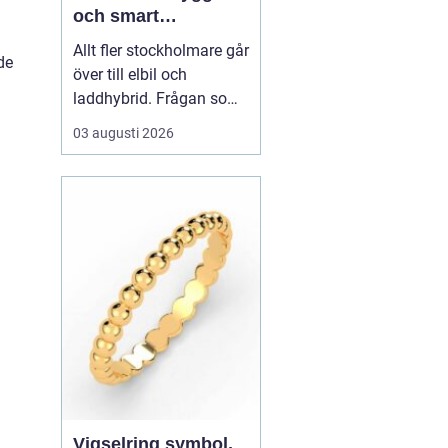
och smart
elbilsladdning
Allt fler stockholmare går
de
hemma och på
över till elbil och
jobbet
laddhybrid. Frågan som
snabbt dyker upp är hur
03 augusti 2026
bilen ska laddas på ett
säkert, smidigt och
prisvärt sätt.
En laddbox
stockholm ger
högre
säkerhet än vägg...
Vigselring symbol,