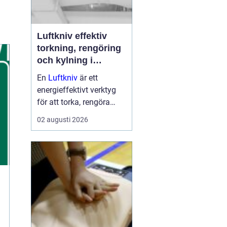
Luftkniv effektiv
torkning, rengöring
och kylning i
modern industri
En
Luftkniv
är ett
energieffektivt verktyg
för att torka, rengöra
eller kyla produkter i
02 augusti 2026
rörelse. Tekniken bygger
på en jämn och
koncentrerad luftström
som blåser bort vatten,
damm, smuts eller
överskottsvätska ...