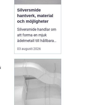
Silversmide
hantverk, material
och möjligheter
Silversmide handlar om
att forma en mjuk
ädelmetall till hållbara
och personliga föremål. I
03 augusti 2026
grunden rör det sig om
enkla moment som
såga, fila, hamra och
å
löda. I praktiken rymmer
hantverket en hel värld
av tekniker, verktyg,
legeringar och uttryck.
B...