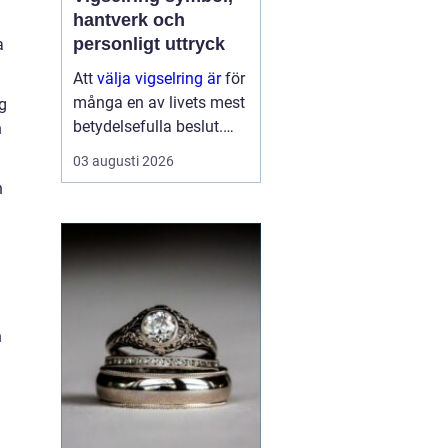
hantverk och
personligt uttryck
a
Att
välja vigselring är
för
många en av livets mest
g
betydelsefulla beslut.
n
Ringen ska bäras varje
03 augusti 2026
dag, under lång tid, och
n
påminna om ett löfte
som formades i en sp...
h