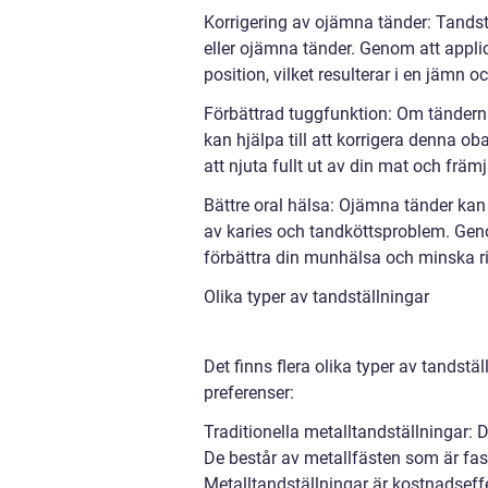
Korrigering av ojämna tänder: Tandst
eller ojämna tänder. Genom att applice
position, vilket resulterar i en jämn 
Förbättrad tuggfunktion: Om tändern
kan hjälpa till att korrigera denna o
att njuta fullt ut av din mat och frä
Bättre oral hälsa: Ojämna tänder kan 
av karies och tandköttsproblem. Geno
förbättra din munhälsa och minska r
Olika typer av tandställningar
Det finns flera olika typer av tandstä
preferenser:
Traditionella metalltandställningar:
De består av metallfästen som är fa
Metalltandställningar är kostnadseffe