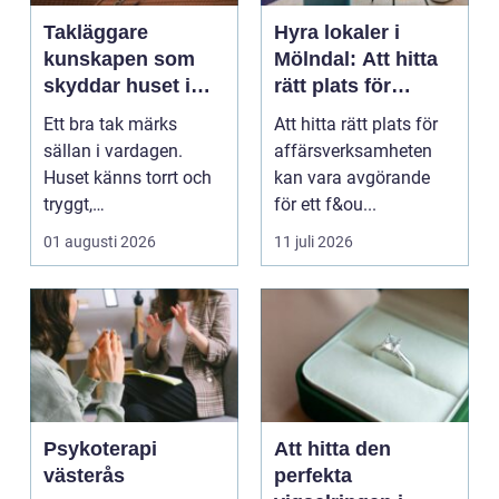
Takläggare
Hyra lokaler i
kunskapen som
Mölndal: Att hitta
skyddar huset i
rätt plats för
längden
affärsverksamhete
Ett bra tak märks
Att hitta rätt plats för
n
sällan i vardagen.
affärsverksamheten
Huset känns torrt och
kan vara avgörande
tryggt,
för ett f&ou...
inomhusklimatet
01 augusti 2026
11 juli 2026
fungerar och ener...
Psykoterapi
Att hitta den
västerås
perfekta