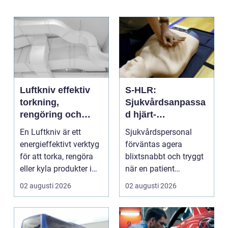
Luftkniv effektiv
S-HLR:
torkning,
Sjukvårdsanpassa
rengöring och
d hjärt-
kylning i modern
lungräddning som
En Luftkniv är ett
Sjukvårdspersonal
industri
räddar liv
energieffektivt verktyg
förväntas agera
för att torka, rengöra
blixtsnabbt och tryggt
eller kyla produkter i
när en patient
rörelse. Te...
drabbas...
02 augusti 2026
02 augusti 2026