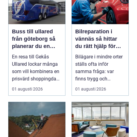
Buss till ullared
Bilreparation i
från göteborg så
vännäs så hittar
planerar du en
du rätt hjälp för
smidig
din bil
En resa till Gekås
Bilägare i mindre orter
shoppingdag
Ullared lockar många
ställs ofta inför
som vill kombinera en
samma fråga: var
prisvärd shoppingdag
finns trygg och
med en enkel och ...
prisvärd hjälp när bilen
01 augusti 2026
01 augusti 2026
...