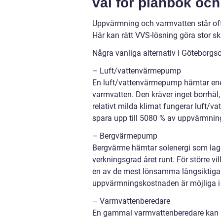
val för plånbok och
Uppvärmning och varmvatten står ofta 
Här kan rätt VVS-lösning göra stor s
Några vanliga alternativ i Göteborgs
– Luft/vattenvärmepump
En luft/vattenvärmepump hämtar ener
varmvatten. Den kräver inget borrhål,
relativt milda klimat fungerar luft/
spara upp till 5080 % av uppvärmnin
– Bergvärmepump
Bergvärme hämtar solenergi som lagra
verkningsgrad året runt. För större v
en av de mest lönsamma långsiktiga 
uppvärmningskostnaden är möjliga i
– Varmvattenberedare
En gammal varmvattenberedare kan b