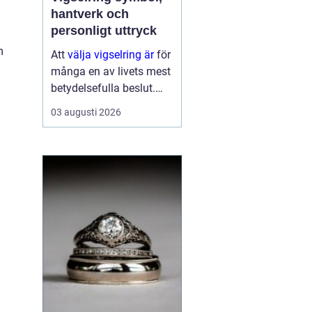
hantverk och
personligt uttryck
m
Att
välja vigselring är
för
många en av livets mest
betydelsefulla beslut.
Ringen ska bäras varje
03 augusti 2026
dag, under lång tid, och
påminna om ett löfte
som formades i en sp...