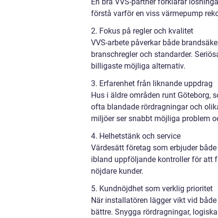
En bra VVS-partner förklarar lösninga
förstå varför en viss värmepump reko
2. Fokus på regler och kvalitet
VVS-arbete påverkar både brandsäkerh
branschregler och standarder. Seriös
billigaste möjliga alternativ.
3. Erfarenhet från liknande uppdrag
Hus i äldre områden runt Göteborg, so
ofta blandade rördragningar och olik
miljöer ser snabbt möjliga problem o
4. Helhetstänk och service
Värdesätt företag som erbjuder både 
ibland uppföljande kontroller för att
nöjdare kunder.
5. Kundnöjdhet som verklig prioritet
När installatören lägger vikt vid både 
bättre. Snygga rördragningar, logisk