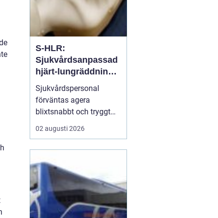
nde
S-HLR:
nte
Sjukvårdsanpassad
hjärt-lungräddning
som räddar liv
Sjukvårdspersonal
förväntas agera
blixtsnabbt och tryggt
när en patient drabbas
02 augusti 2026
av hjärtstopp. Då räcker
inte allmän HLR-
ch
kunskap. S-hlr är en
fördjupad form av hjärt-
lungräddning som ä...
t
n