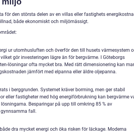
 miljö
för den största delen av en villas eller fastighets energikostna
killnad, både ekonomiskt och miljömässigt.
området:
gi ur utomhusluften och överför den till husets värmesystem 
 vilket gör investeringen lägre än för bergvärme. I Göteborgs
vatten-lösningar ofta mycket bra. Med rätt dimensionering kan ma
gskostnaden jämfört med elpanna eller äldre oljepanna.
ts i berggrunden. Systemet kräver borrning, men ger stabil
illor eller fastigheter med hög energiförbrukning kan bergvärme v
lösningarna. Besparingar på upp till omkring 85 % av
 gynnsamma fall.
åde dra mycket energi och öka risken för läckage. Moderna