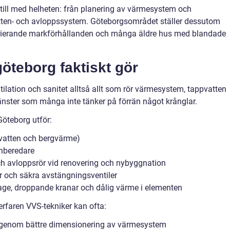
 till med helheten: från planering av värmesystem och
vatten- och avloppssystem. Göteborgsområdet ställer dessutom
varierande markförhållanden och många äldre hus med blandade
göteborg faktiskt gör
ilation och sanitet alltså allt som rör värmesystem, tappvatten
jänster som många inte tänker på förrän något krånglar.
öteborg utför:
/vatten och bergvärme)
enberedare
ch avloppsrör vid renovering och nybyggnation
r och säkra avstängningsventiler
age, droppande kranar och dålig värme i elementen
 erfaren VVS-tekniker kan ofta:
enom bättre dimensionering av värmesystem