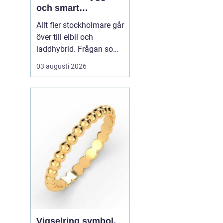
och smart
elbilsladdning
Allt fler stockholmare går
hemma och på
över till elbil och
jobbet
laddhybrid. Frågan som
snabbt dyker upp är hur
03 augusti 2026
bilen ska laddas på ett
säkert, smidigt och
prisvärt sätt.
En laddbox
stockholm ger
högre
säkerhet än vägg...
Vigselring symbol,