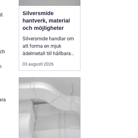
Silversmide
d.
hantverk, material
och möjligheter
Silversmide handlar om
att forma en mjuk
och
ädelmetall till hållbara
och personliga föremål. I
03 augusti 2026
n
grunden rör det sig om
enkla moment som
såga, fila, hamra och
löda. I praktiken rymmer
hantverket en hel värld
ara
av tekniker, verktyg,
legeringar och uttryck.
B...