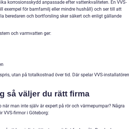
 olika korrosionsskydd anpassade efter vattenkvaliteten. En VVS-
(till exempel för barnfamilj eller mindre hushåll) och ser till att
a beredaren och bortforsling sker säkert och enligt gällande
stem och varmvatten ger:
en
pspris, utan på totalkostnad över tid. Där spelar VVS-installatöre
 så väljer du rätt firma
b när man inte själv är expert på rör och värmepumpar? Några
ör VVS-firmor i Göteborg: