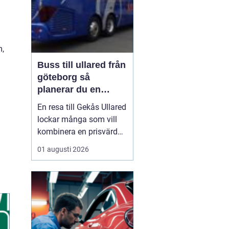
m,
Buss till ullared från
göteborg så
planerar du en
smidig shoppingdag
En resa till Gekås Ullared
lockar många som vill
kombinera en prisvärd
shoppingdag med en
01 augusti 2026
enkel och bekväm
transport. Att
åka Buss
till Ullared från Göteborg
gör
dagen mindre
stressig än om ...