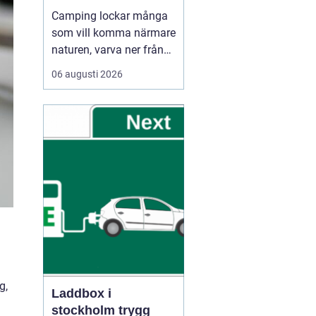
Camping lockar många
som vill komma närmare
naturen, varva ner från
vardagen och umgås
06 augusti 2026
utan stress. Oavsett om
någon reser med husbil,
husvagn eller tält
handlar Camping ofta
om samma sak: frihet
att be...
.
g,
Laddbox i
stockholm trygg