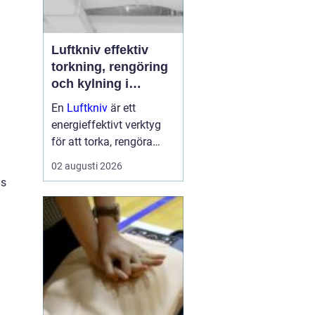
Luftkniv effektiv
torkning, rengöring
och kylning i
modern industri
En
Luftkniv
är ett
energieffektivt verktyg
för att torka, rengöra
eller kyla produkter i
02 augusti 2026
rörelse. Tekniken bygger
ns
på en jämn och
koncentrerad luftström
som blåser bort vatten,
damm, smuts eller
överskottsvätska ...