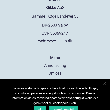
web:
www.klikko.dk
Menu
Annonsering
Om oss
Cookies
På vores website bruges cookies til at huske dine indstillinger,
Kontakta oss
statistik og personalisering af indhold og annoncer. Denne
Sitemap
information deles med tredjepart. Ved fortsat brug af websiden
godkender du cookiepolitikken.
Ok
Privatlivspolitik