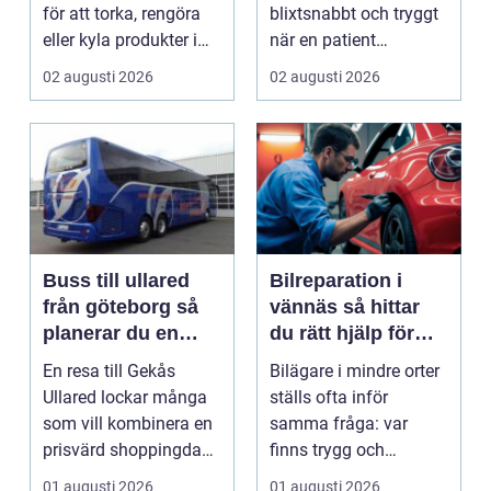
för att torka, rengöra
blixtsnabbt och tryggt
eller kyla produkter i
när en patient
rörelse. Te...
drabbas...
02 augusti 2026
02 augusti 2026
Buss till ullared
Bilreparation i
från göteborg så
vännäs så hittar
planerar du en
du rätt hjälp för
smidig
din bil
En resa till Gekås
Bilägare i mindre orter
shoppingdag
Ullared lockar många
ställs ofta inför
som vill kombinera en
samma fråga: var
prisvärd shoppingdag
finns trygg och
med en enkel och ...
prisvärd hjälp när bilen
01 augusti 2026
01 augusti 2026