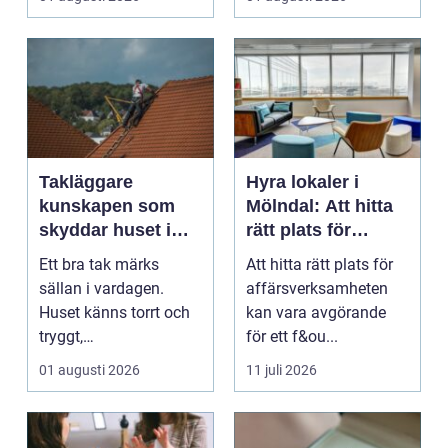
...
Takläggare
Hyra lokaler i
kunskapen som
Mölndal: Att hitta
skyddar huset i
rätt plats för
längden
affärsverksamhete
Ett bra tak märks
Att hitta rätt plats för
n
sällan i vardagen.
affärsverksamheten
Huset känns torrt och
kan vara avgörande
tryggt,
för ett f&ou...
inomhusklimatet
01 augusti 2026
11 juli 2026
fungerar och ener...