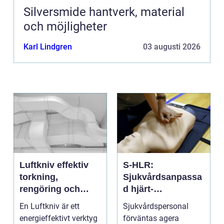
Silversmide hantverk, material
och möjligheter
Karl Lindgren
03 augusti 2026
Luftkniv effektiv
S-HLR:
torkning,
Sjukvårdsanpassa
rengöring och
d hjärt-
kylning i modern
lungräddning som
En Luftkniv är ett
Sjukvårdspersonal
industri
räddar liv
energieffektivt verktyg
förväntas agera