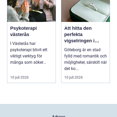
Psykoterapi
Att hitta den
västerås
perfekta
vigselringen i
I Västerås har
Göteborg
psykoterapi blivit ett
Göteborg är en stad
viktigt verktyg för
fylld med romantik och
många som söker
möjligheter, särskilt när
mening och
det ko...
välmående i liv...
10 juli 2026
10 juli 2026
Adress