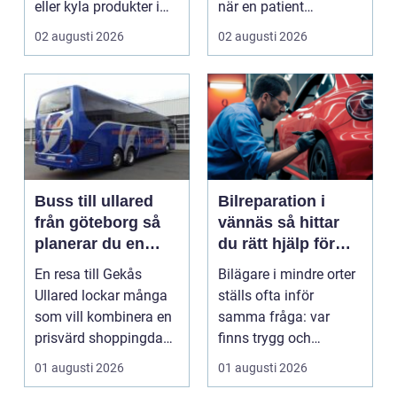
eller kyla produkter i
när en patient
rörelse. Te...
drabbas...
02 augusti 2026
02 augusti 2026
Buss till ullared
Bilreparation i
från göteborg så
vännäs så hittar
planerar du en
du rätt hjälp för
smidig
din bil
En resa till Gekås
Bilägare i mindre orter
shoppingdag
Ullared lockar många
ställs ofta inför
som vill kombinera en
samma fråga: var
prisvärd shoppingdag
finns trygg och
med en enkel och ...
prisvärd hjälp när bilen
01 augusti 2026
01 augusti 2026
...