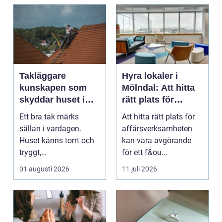
Takläggare
Hyra lokaler i
kunskapen som
Mölndal: Att hitta
skyddar huset i
rätt plats för
längden
affärsverksamhete
Ett bra tak märks
Att hitta rätt plats för
n
sällan i vardagen.
affärsverksamheten
Huset känns torrt och
kan vara avgörande
tryggt,
för ett f&ou...
inomhusklimatet
01 augusti 2026
11 juli 2026
fungerar och ener...