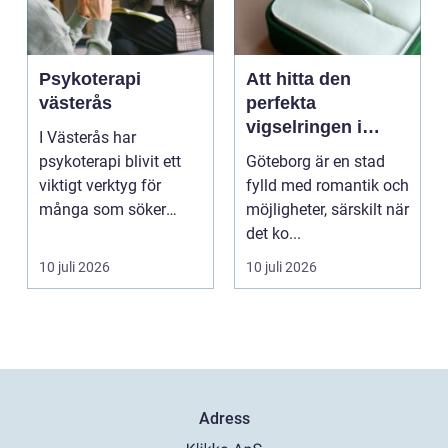
Psykoterapi
Att hitta den
västerås
perfekta
vigselringen i
I Västerås har
Göteborg
psykoterapi blivit ett
Göteborg är en stad
viktigt verktyg för
fylld med romantik och
många som söker
möjligheter, särskilt när
mening och
det ko...
välmående i liv...
10 juli 2026
10 juli 2026
Adress