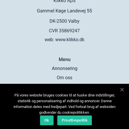
web:
www.klikko.dk
Menu
Annonsering
Om oss
Cookies
På vores website bruges cookies til at huske dine indstillinger,
Kontakta oss
statistik og personalisering af indhold og annoncer. Denne
Sitemap
information deles med tredjepart. Ved fortsat brug af websiden
godkender du cookiepolitikken.
Ok
Privatlivspolitik