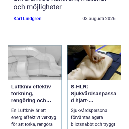
och möjligheter
Karl Lindgren
03 augusti 2026
Luftkniv effektiv
S-HLR:
torkning,
Sjukvårdsanpassa
rengöring och
d hjärt-
kylning i modern
lungräddning som
En Luftkniv är ett
Sjukvårdspersonal
industri
räddar liv
energieffektivt verktyg
förväntas agera
för att torka, rengöra
blixtsnabbt och tryggt