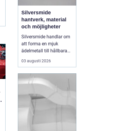
Silversmide
hantverk, material
och möjligheter
Silversmide handlar om
att forma en mjuk
ädelmetall till hållbara
och personliga föremål. I
03 augusti 2026
grunden rör det sig om
enkla moment som
såga, fila, hamra och
löda. I praktiken rymmer
hantverket en hel värld
av tekniker, verktyg,
legeringar och uttryck.
B...
: