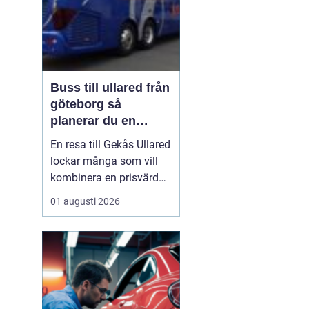
Buss till ullared från
göteborg så
planerar du en
smidig shoppingdag
En resa till Gekås Ullared
lockar många som vill
kombinera en prisvärd
shoppingdag med en
01 augusti 2026
enkel och bekväm
transport. Att
åka Buss
till Ullared från Göteborg
gör
dagen mindre
stressig än om ...