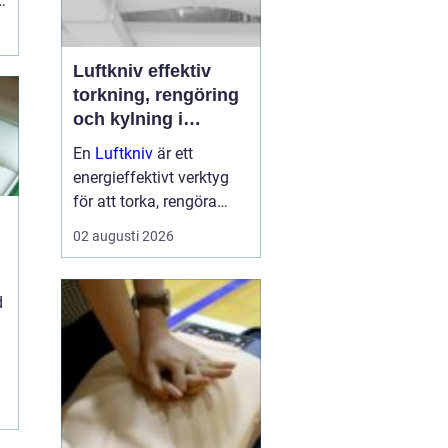
Luftkniv effektiv
torkning, rengöring
och kylning i
modern industri
En
Luftkniv
är ett
energieffektivt verktyg
för att torka, rengöra
eller kyla produkter i
02 augusti 2026
rörelse. Tekniken bygger
på en jämn och
koncentrerad luftström
d
som blåser bort vatten,
damm, smuts eller
överskottsvätska ...
.