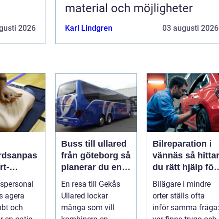
material och möjligheter
gusti 2026
Karl Lindgren
03 augusti 2026
Buss till ullared
Bilreparation i
rdsanpas
från göteborg så
vännäs så hittar
rt-
planerar du en
du rätt hjälp för
ddning
smidig
din bil
spersonal
En resa till Gekås
Bilägare i mindre
dar liv
shoppingdag
s agera
Ullared lockar
orter ställs ofta
bbt och
många som vill
inför samma fråga