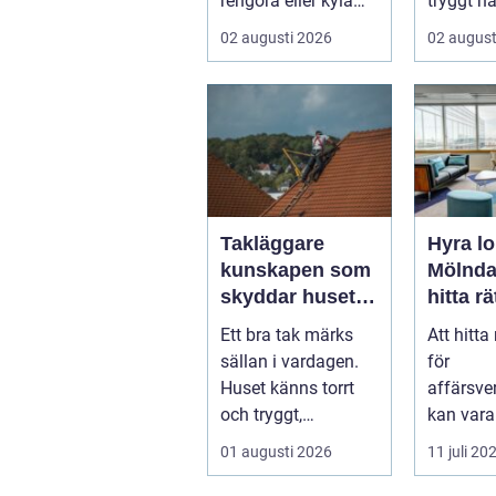
rengöra eller kyla
tryggt nä
produkter i rörelse.
drabbas.
02 augusti 2026
02 august
Te...
Takläggare
Hyra lo
kunskapen som
Mölndal
skyddar huset i
hitta rä
längden
för
Ett bra tak märks
Att hitta 
affärs
sällan i vardagen.
för
ten
Huset känns torrt
affärsv
och tryggt,
kan var
inomhusklimatet
för ett f&
01 augusti 2026
11 juli 20
fungerar och ener...