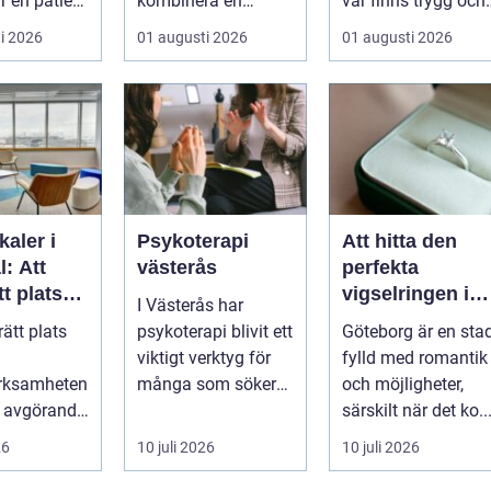
r en patient
kombinera en
var finns trygg och
..
prisvärd
prisvärd hjälp när
i 2026
01 augusti 2026
01 augusti 2026
shoppingdag med
bilen ...
en enkel och ...
kaler i
Psykoterapi
Att hitta den
: Att
västerås
perfekta
tt plats
vigselringen i
I Västerås har
Göteborg
rätt plats
psykoterapi blivit ett
Göteborg är en sta
verksamhe
viktigt verktyg för
fylld med romantik
erksamheten
många som söker
och möjligheter,
a avgörande
mening och
särskilt när det ko..
ou...
välmående i liv...
26
10 juli 2026
10 juli 2026