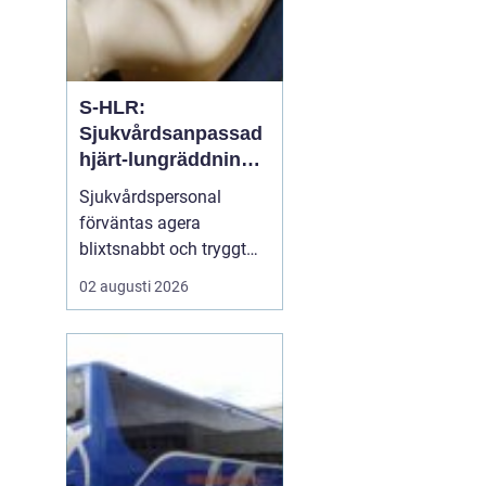
S-HLR:
Sjukvårdsanpassad
hjärt-lungräddning
som räddar liv
Sjukvårdspersonal
förväntas agera
blixtsnabbt och tryggt
när en patient drabbas
02 augusti 2026
av hjärtstopp. Då räcker
inte allmän HLR-
kunskap. S-hlr är en
fördjupad form av hjärt-
lungräddning som ä...