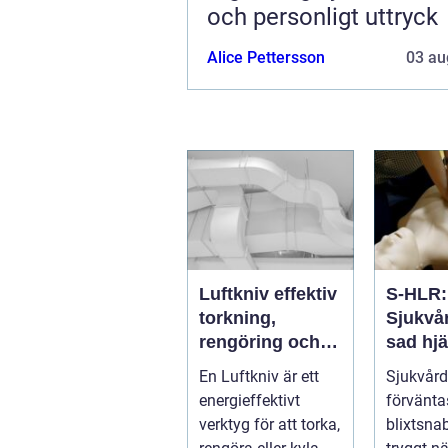
och personligt uttryck
Alice Pettersson
03 au
Luftkniv effektiv
S-HLR:
torkning,
Sjukvå
rengöring och
sad hjä
kylning i
lungrä
En Luftkniv är ett
Sjukvård
modern industri
som räd
energieffektivt
förvänta
verktyg för att torka,
blixtsna