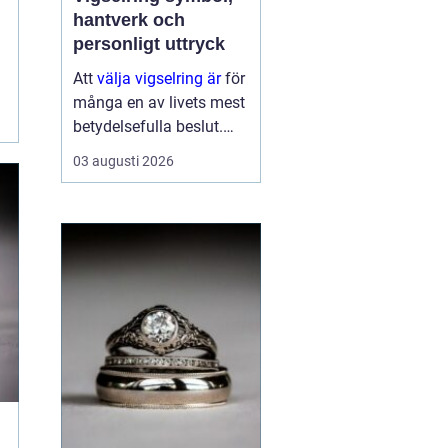
hantverk och
personligt uttryck
Att
välja vigselring är
för
många en av livets mest
betydelsefulla beslut.
Ringen ska bäras varje
03 augusti 2026
dag, under lång tid, och
påminna om ett löfte
som formades i en sp...