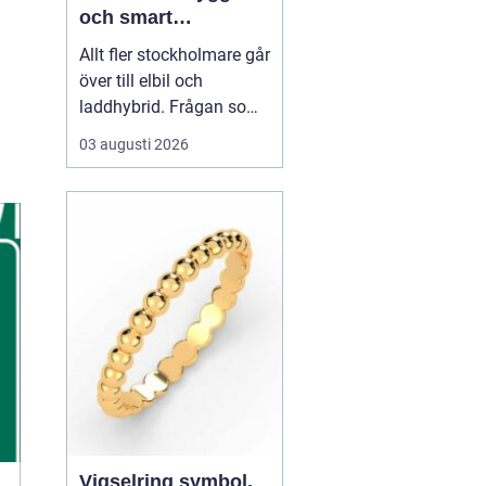
och smart
elbilsladdning
Allt fler stockholmare går
hemma och på
över till elbil och
jobbet
laddhybrid. Frågan som
snabbt dyker upp är hur
03 augusti 2026
bilen ska laddas på ett
säkert, smidigt och
prisvärt sätt.
En laddbox
stockholm ger
högre
säkerhet än vägg...
Vigselring symbol,