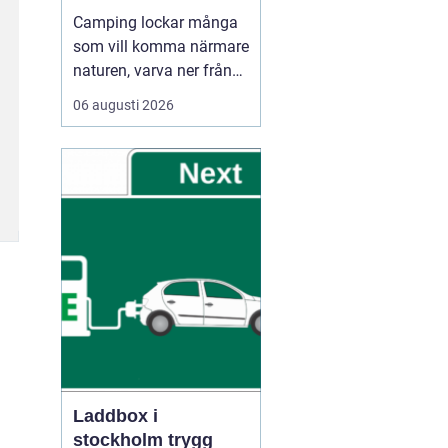
Camping lockar många
som vill komma närmare
naturen, varva ner från
vardagen och umgås
06 augusti 2026
utan stress. Oavsett om
någon reser med husbil,
husvagn eller tält
handlar Camping ofta
om samma sak: frihet
att be...
Laddbox i
stockholm trygg