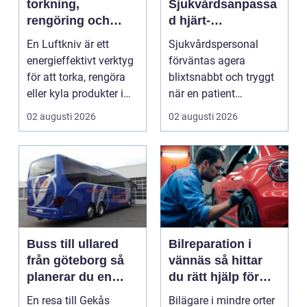
torkning,
Sjukvårdsanpassa
rengöring och
d hjärt-
kylning i modern
lungräddning som
En Luftkniv är ett
Sjukvårdspersonal
industri
räddar liv
energieffektivt verktyg
förväntas agera
för att torka, rengöra
blixtsnabbt och tryggt
eller kyla produkter i
när en patient
rörelse. Te...
drabbas...
02 augusti 2026
02 augusti 2026
Buss till ullared
Bilreparation i
från göteborg så
vännäs så hittar
planerar du en
du rätt hjälp för
smidig
din bil
En resa till Gekås
Bilägare i mindre orter