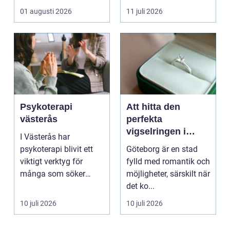
inomhusklimatet
01 augusti 2026
11 juli 2026
fungerar och ener...
Psykoterapi
Att hitta den
västerås
perfekta
vigselringen i
I Västerås har
Göteborg
psykoterapi blivit ett
Göteborg är en stad
viktigt verktyg för
fylld med romantik och
många som söker
möjligheter, särskilt när
mening och
det ko...
välmående i liv...
10 juli 2026
10 juli 2026