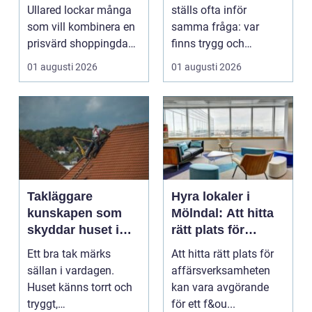
shoppingdag
Ullared lockar många
ställs ofta inför
som vill kombinera en
samma fråga: var
prisvärd shoppingdag
finns trygg och
med en enkel och ...
prisvärd hjälp när bilen
01 augusti 2026
01 augusti 2026
...
Takläggare
Hyra lokaler i
kunskapen som
Mölndal: Att hitta
skyddar huset i
rätt plats för
längden
affärsverksamhete
Ett bra tak märks
Att hitta rätt plats för
n
sällan i vardagen.
affärsverksamheten
Huset känns torrt och
kan vara avgörande
tryggt,
för ett f&ou...