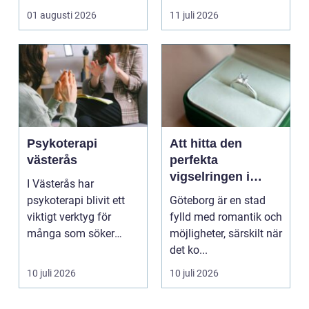
inomhusklimatet
01 augusti 2026
11 juli 2026
fungerar och ener...
Psykoterapi
Att hitta den
västerås
perfekta
vigselringen i
I Västerås har
Göteborg
psykoterapi blivit ett
Göteborg är en stad
viktigt verktyg för
fylld med romantik och
många som söker
möjligheter, särskilt när
mening och
det ko...
välmående i liv...
10 juli 2026
10 juli 2026