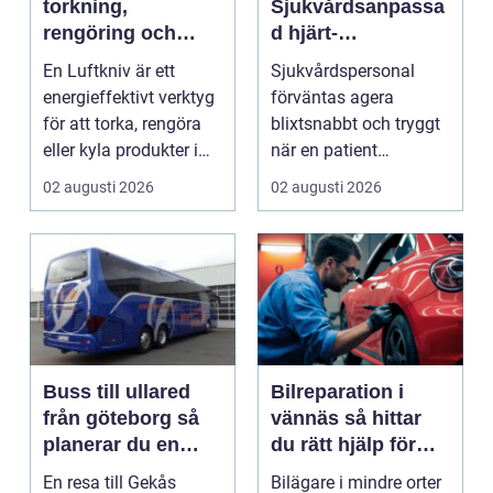
torkning,
Sjukvårdsanpassa
rengöring och
d hjärt-
kylning i modern
lungräddning som
En Luftkniv är ett
Sjukvårdspersonal
industri
räddar liv
energieffektivt verktyg
förväntas agera
för att torka, rengöra
blixtsnabbt och tryggt
eller kyla produkter i
när en patient
rörelse. Te...
drabbas...
02 augusti 2026
02 augusti 2026
Buss till ullared
Bilreparation i
från göteborg så
vännäs så hittar
planerar du en
du rätt hjälp för
smidig
din bil
En resa till Gekås
Bilägare i mindre orter