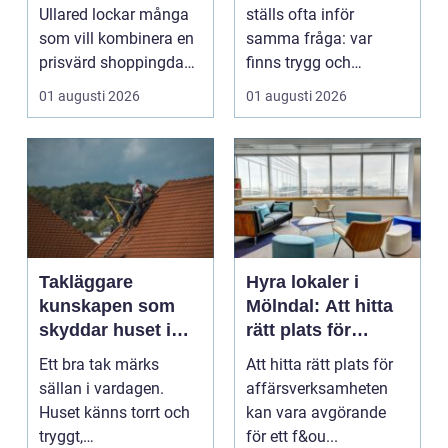
shoppingdag
Ullared lockar många
ställs ofta inför
som vill kombinera en
samma fråga: var
prisvärd shoppingdag
finns trygg och
med en enkel och ...
prisvärd hjälp när bilen
01 augusti 2026
01 augusti 2026
...
Takläggare
Hyra lokaler i
kunskapen som
Mölndal: Att hitta
skyddar huset i
rätt plats för
längden
affärsverksamhete
Ett bra tak märks
Att hitta rätt plats för
n
sällan i vardagen.
affärsverksamheten
Huset känns torrt och
kan vara avgörande
tryggt,
för ett f&ou...