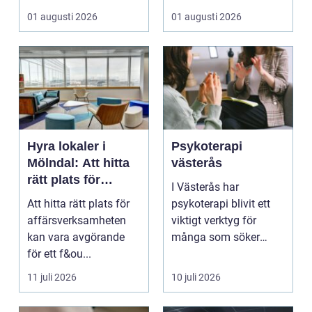
prisvärd hjälp när bilen
inomhusklimatet
01 augusti 2026
01 augusti 2026
...
fungerar och ener...
Hyra lokaler i
Psykoterapi
Mölndal: Att hitta
västerås
rätt plats för
I Västerås har
affärsverksamhete
Att hitta rätt plats för
psykoterapi blivit ett
n
affärsverksamheten
viktigt verktyg för
kan vara avgörande
många som söker
för ett f&ou...
mening och
välmående i liv...
11 juli 2026
10 juli 2026