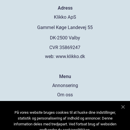
Adress
web:
www.klikko.dk
Menu
Annonsering
Om oss
Cookies
På vores website bruges cookies til at huske dine indstillinger,
Kontakta oss
statistik og personalisering af indhold og annoncer. Denne
Sitemap
information deles med tredjepart. Ved fortsat brug af websiden
godkender du cookiepolitikken.