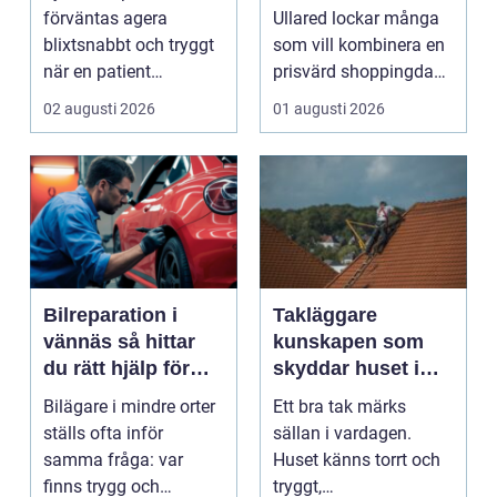
räddar liv
shoppingdag
förväntas agera
Ullared lockar många
blixtsnabbt och tryggt
som vill kombinera en
när en patient
prisvärd shoppingdag
drabbas...
med en enkel och ...
02 augusti 2026
01 augusti 2026
Bilreparation i
Takläggare
vännäs så hittar
kunskapen som
du rätt hjälp för
skyddar huset i
din bil
längden
Bilägare i mindre orter
Ett bra tak märks
ställs ofta inför
sällan i vardagen.
samma fråga: var
Huset känns torrt och
finns trygg och
tryggt,