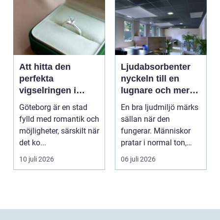
Att hitta den
Ljudabsorbenter
perfekta
nyckeln till en
vigselringen i
lugnare och mer
Göteborg
fokusvänlig
Göteborg är en stad
En bra ljudmiljö märks
ljudmiljö
fylld med romantik och
sällan när den
möjligheter, särskilt när
fungerar. Människor
det ko...
pratar i normal ton,
hjärnan slipper sorte...
10 juli 2026
06 juli 2026