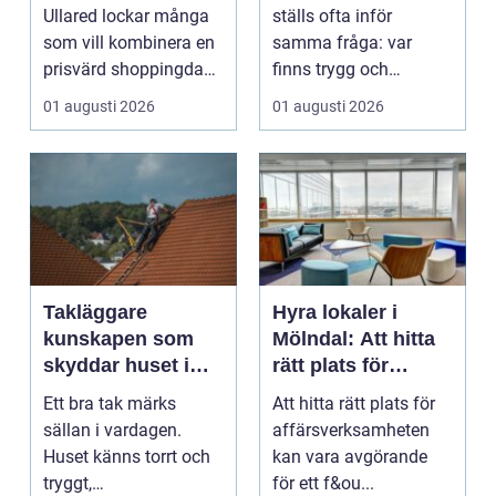
shoppingdag
Ullared lockar många
ställs ofta inför
som vill kombinera en
samma fråga: var
prisvärd shoppingdag
finns trygg och
med en enkel och ...
prisvärd hjälp när bilen
01 augusti 2026
01 augusti 2026
...
Takläggare
Hyra lokaler i
kunskapen som
Mölndal: Att hitta
skyddar huset i
rätt plats för
längden
affärsverksamhete
Ett bra tak märks
Att hitta rätt plats för
n
sällan i vardagen.
affärsverksamheten
Huset känns torrt och
kan vara avgörande
tryggt,
för ett f&ou...