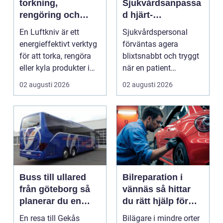
torkning,
Sjukvårdsanpassa
rengöring och
d hjärt-
kylning i modern
lungräddning som
En Luftkniv är ett
Sjukvårdspersonal
industri
räddar liv
energieffektivt verktyg
förväntas agera
för att torka, rengöra
blixtsnabbt och tryggt
eller kyla produkter i
när en patient
rörelse. Te...
drabbas...
02 augusti 2026
02 augusti 2026
Buss till ullared
Bilreparation i
från göteborg så
vännäs så hittar
planerar du en
du rätt hjälp för
smidig
din bil
En resa till Gekås
Bilägare i mindre orter