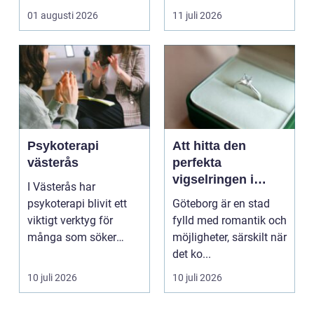
inomhusklimatet
01 augusti 2026
11 juli 2026
fungerar och ener...
Psykoterapi
Att hitta den
västerås
perfekta
vigselringen i
I Västerås har
Göteborg
psykoterapi blivit ett
Göteborg är en stad
viktigt verktyg för
fylld med romantik och
många som söker
möjligheter, särskilt när
mening och
det ko...
välmående i liv...
10 juli 2026
10 juli 2026