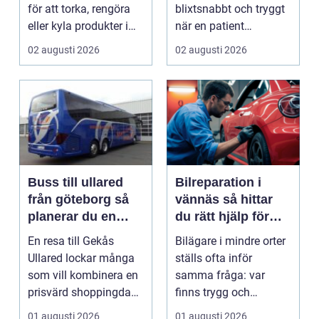
för att torka, rengöra
blixtsnabbt och tryggt
eller kyla produkter i
när en patient
rörelse. Te...
drabbas...
02 augusti 2026
02 augusti 2026
Buss till ullared
Bilreparation i
från göteborg så
vännäs så hittar
planerar du en
du rätt hjälp för
smidig
din bil
En resa till Gekås
Bilägare i mindre orter
shoppingdag
Ullared lockar många
ställs ofta inför
som vill kombinera en
samma fråga: var
prisvärd shoppingdag
finns trygg och
med en enkel och ...
prisvärd hjälp när bilen
01 augusti 2026
01 augusti 2026