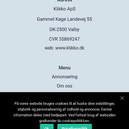
web:
www.klikko.dk
Menu
Annonsering
Om oss
Cookies
På vores website bruges cookies til at huske dine indstillinger,
Kontakta oss
statistik og personalisering af indhold og annoncer. Denne
Sitemap
information deles med tredjepart. Ved fortsat brug af websiden
godkender du cookiepolitikken.
Ok
Privatlivspolitik