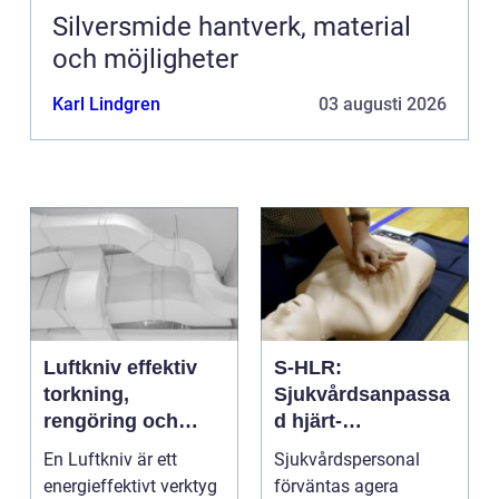
Silversmide hantverk, material
och möjligheter
Karl Lindgren
03 augusti 2026
Luftkniv effektiv
S-HLR:
torkning,
Sjukvårdsanpassa
rengöring och
d hjärt-
kylning i modern
lungräddning som
En Luftkniv är ett
Sjukvårdspersonal
industri
räddar liv
energieffektivt verktyg
förväntas agera