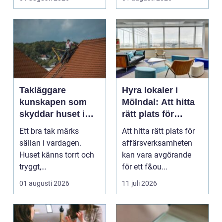
...
Takläggare
Hyra lokaler i
kunskapen som
Mölndal: Att hitta
skyddar huset i
rätt plats för
längden
affärsverksamhete
Ett bra tak märks
Att hitta rätt plats för
n
sällan i vardagen.
affärsverksamheten
Huset känns torrt och
kan vara avgörande
tryggt,
för ett f&ou...
inomhusklimatet
01 augusti 2026
11 juli 2026
fungerar och ener...