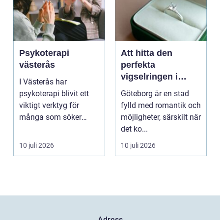
Psykoterapi
Att hitta den
västerås
perfekta
vigselringen i
I Västerås har
Göteborg
psykoterapi blivit ett
Göteborg är en stad
viktigt verktyg för
fylld med romantik och
många som söker
möjligheter, särskilt när
mening och
det ko...
välmående i liv...
10 juli 2026
10 juli 2026
Adress