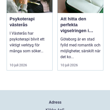
Psykoterapi
Att hitta den
västerås
perfekta
vigselringen i
I Västerås har
Göteborg
psykoterapi blivit ett
Göteborg är en stad
viktigt verktyg för
fylld med romantik och
många som söker
möjligheter, särskilt när
mening och
det ko...
välmående i liv...
10 juli 2026
10 juli 2026
Adress