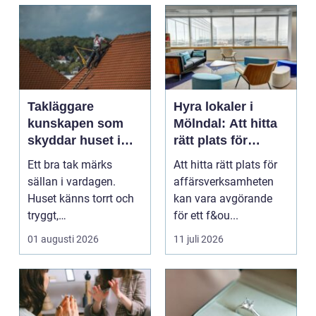
Takläggare
Hyra lokaler i
kunskapen som
Mölndal: Att hitta
skyddar huset i
rätt plats för
längden
affärsverksamhete
Ett bra tak märks
Att hitta rätt plats för
n
sällan i vardagen.
affärsverksamheten
Huset känns torrt och
kan vara avgörande
tryggt,
för ett f&ou...
inomhusklimatet
01 augusti 2026
11 juli 2026
fungerar och ener...