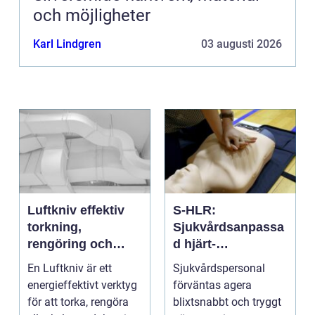
och möjligheter
Karl Lindgren
03 augusti 2026
Luftkniv effektiv
S-HLR:
torkning,
Sjukvårdsanpassa
rengöring och
d hjärt-
kylning i modern
lungräddning som
En Luftkniv är ett
Sjukvårdspersonal
industri
räddar liv
energieffektivt verktyg
förväntas agera
för att torka, rengöra
blixtsnabbt och tryggt