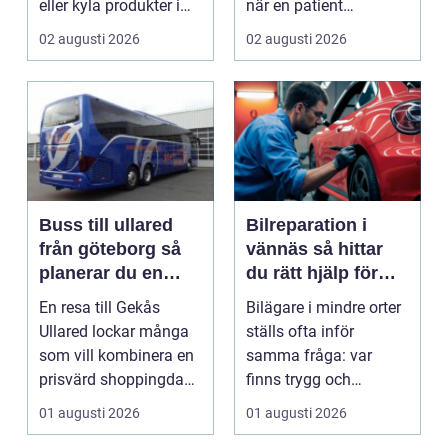
eller kyla produkter i
när en patient
rörelse. Te...
drabbas...
02 augusti 2026
02 augusti 2026
Buss till ullared
Bilreparation i
från göteborg så
vännäs så hittar
planerar du en
du rätt hjälp för
smidig
din bil
En resa till Gekås
Bilägare i mindre orter
shoppingdag
Ullared lockar många
ställs ofta inför
som vill kombinera en
samma fråga: var
prisvärd shoppingdag
finns trygg och
med en enkel och ...
prisvärd hjälp när bilen
01 augusti 2026
01 augusti 2026
...