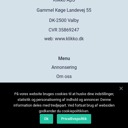
web:
www.klikko.dk
Menu
Annonsering
Om oss
Cookies
På vores website bruges cookies til at huske dine indstillinger,
Kontakta oss
statistik og personalisering af indhold og annoncer. Denne
Sitemap
information deles med tredjepart. Ved fortsat brug af websiden
godkender du cookiepolitikken.
Ok
Privatlivspolitik