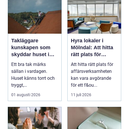
Takläggare
Hyra lokaler i
kunskapen som
Mölndal: Att hitta
skyddar huset i
rätt plats för
längden
affärsverksamhete
Ett bra tak märks
Att hitta rätt plats för
n
sällan i vardagen.
affärsverksamheten
Huset känns torrt och
kan vara avgörande
tryggt,
för ett f&ou...
inomhusklimatet
01 augusti 2026
11 juli 2026
fungerar och ener...