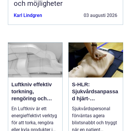
och möjligheter
Karl Lindgren
03 augusti 2026
Luftkniv effektiv
S-HLR:
torkning,
Sjukvårdsanpassa
rengöring och
d hjärt-
kylning i modern
lungräddning som
En Luftkniv är ett
Sjukvårdspersonal
industri
räddar liv
energieffektivt verktyg
förväntas agera
för att torka, rengöra
blixtsnabbt och tryggt
eller kyla produkter i
när en patient