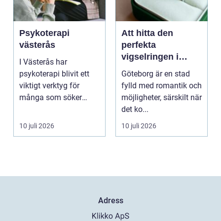
Psykoterapi
Att hitta den
västerås
perfekta
vigselringen i
I Västerås har
Göteborg
psykoterapi blivit ett
Göteborg är en stad
viktigt verktyg för
fylld med romantik och
många som söker
möjligheter, särskilt när
mening och
det ko...
välmående i liv...
10 juli 2026
10 juli 2026
Adress