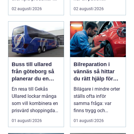
rörelse. Te...
drabbas...
02 augusti 2026
02 augusti 2026
Buss till ullared
Bilreparation i
från göteborg så
vännäs så hittar
planerar du en
du rätt hjälp för
smidig
din bil
En resa till Gekås
Bilägare i mindre orter
shoppingdag
Ullared lockar många
ställs ofta inför
som vill kombinera en
samma fråga: var
prisvärd shoppingdag
finns trygg och
med en enkel och ...
prisvärd hjälp när bilen
01 augusti 2026
01 augusti 2026
...