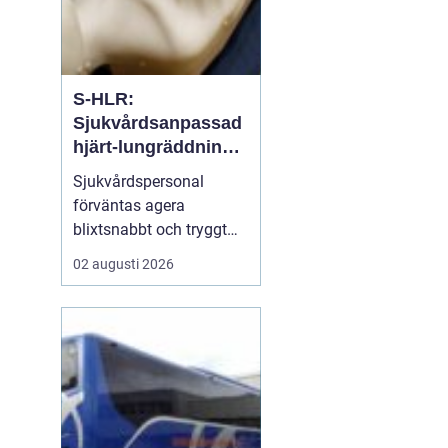
S-HLR:
Sjukvårdsanpassad
hjärt-lungräddning
som räddar liv
Sjukvårdspersonal
förväntas agera
blixtsnabbt och tryggt
när en patient drabbas
02 augusti 2026
av hjärtstopp. Då räcker
inte allmän HLR-
kunskap. S-hlr är en
fördjupad form av hjärt-
lungräddning som ä...