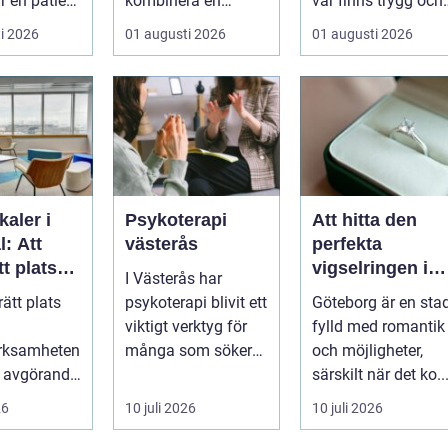
r en patient
kombinera en
var finns trygg och
..
prisvärd
prisvärd hjälp när
i 2026
01 augusti 2026
01 augusti 2026
shoppingdag med
bilen ...
en enkel och ...
kaler i
Psykoterapi
Att hitta den
: Att
västerås
perfekta
tt plats
vigselringen i
I Västerås har
Göteborg
rätt plats
psykoterapi blivit ett
Göteborg är en sta
verksamhe
viktigt verktyg för
fylld med romantik
erksamheten
många som söker
och möjligheter,
a avgörande
mening och
särskilt när det ko..
ou...
välmående i liv...
26
10 juli 2026
10 juli 2026