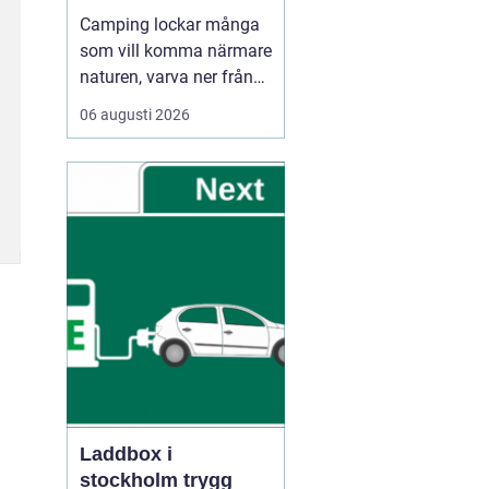
Camping lockar många
som vill komma närmare
naturen, varva ner från
vardagen och umgås
06 augusti 2026
utan stress. Oavsett om
någon reser med husbil,
husvagn eller tält
handlar Camping ofta
om samma sak: frihet
att be...
Laddbox i
stockholm trygg