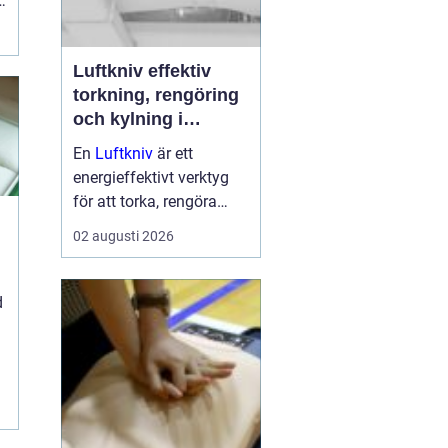
Luftkniv effektiv
torkning, rengöring
och kylning i
modern industri
En
Luftkniv
är ett
energieffektivt verktyg
för att torka, rengöra
eller kyla produkter i
02 augusti 2026
rörelse. Tekniken bygger
på en jämn och
koncentrerad luftström
d
som blåser bort vatten,
damm, smuts eller
överskottsvätska ...
.