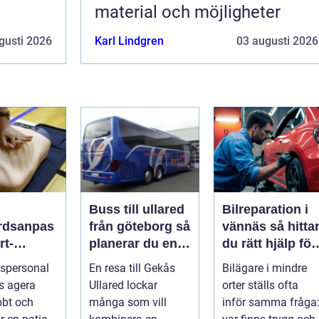
material och möjligheter
gusti 2026
Karl Lindgren
03 augusti 2026
Buss till ullared
Bilreparation i
rdsanpas
från göteborg så
vännäs så hittar
rt-
planerar du en
du rätt hjälp för
ddning
smidig
din bil
spersonal
En resa till Gekås
Bilägare i mindre
dar liv
shoppingdag
s agera
Ullared lockar
orter ställs ofta
bbt och
många som vill
inför samma fråga