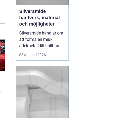
Silversmide
hantverk, material
och möjligheter
Silversmide handlar om
att forma en mjuk
ädelmetall till hållbara
och personliga föremål. I
03 augusti 2026
grunden rör det sig om
enkla moment som
såga, fila, hamra och
löda. I praktiken rymmer
hantverket en hel värld
av tekniker, verktyg,
legeringar och uttryck.
B...
: