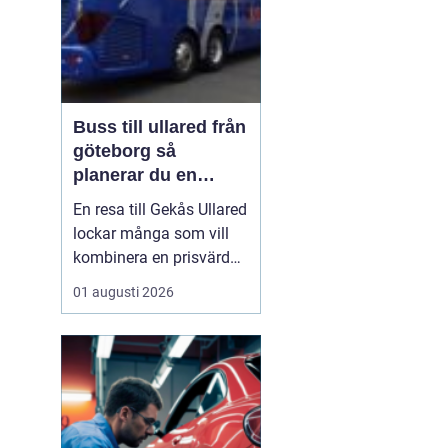
Buss till ullared från
göteborg så
planerar du en
smidig shoppingdag
En resa till Gekås Ullared
lockar många som vill
kombinera en prisvärd
shoppingdag med en
01 augusti 2026
enkel och bekväm
transport. Att
åka Buss
till Ullared från Göteborg
gör
dagen mindre
stressig än om ...