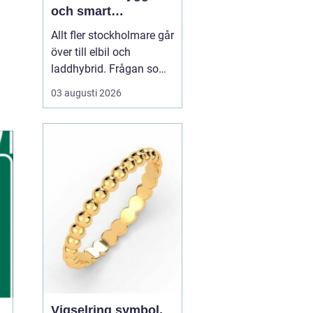
och smart
elbilsladdning
Allt fler stockholmare går
hemma och på
över till elbil och
jobbet
laddhybrid. Frågan som
snabbt dyker upp är hur
03 augusti 2026
bilen ska laddas på ett
säkert, smidigt och
prisvärt sätt.
En laddbox
stockholm ger
högre
säkerhet än vägg...
Vigselring symbol,