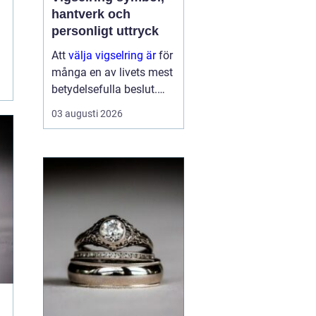
hantverk och
personligt uttryck
Att
välja vigselring är
för
många en av livets mest
betydelsefulla beslut.
Ringen ska bäras varje
03 augusti 2026
dag, under lång tid, och
påminna om ett löfte
som formades i en sp...