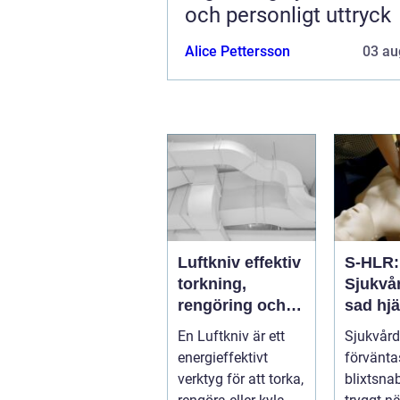
och personligt uttryck
Alice Pettersson
03 au
Luftkniv effektiv
S-HLR:
torkning,
Sjukvå
rengöring och
sad hjä
kylning i
lungrä
En Luftkniv är ett
Sjukvård
modern industri
som räd
energieffektivt
förvänta
verktyg för att torka,
blixtsna