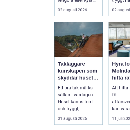
rengöra eller kyla
tryggt nä
produkter i rörelse.
drabbas.
02 augusti 2026
02 august
Te...
Takläggare
Hyra lo
kunskapen som
Mölndal
skyddar huset i
hitta rä
längden
för
Ett bra tak märks
Att hitta 
affärs
sällan i vardagen.
för
ten
Huset känns torrt
affärsv
och tryggt,
kan var
inomhusklimatet
för ett f&
01 augusti 2026
11 juli 20
fungerar och ener...