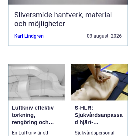
Silversmide hantverk, material
och möjligheter
Karl Lindgren
03 augusti 2026
Luftkniv effektiv
S-HLR:
torkning,
Sjukvårdsanpassa
rengöring och
d hjärt-
kylning i modern
lungräddning som
En Luftkniv är ett
Sjukvårdspersonal