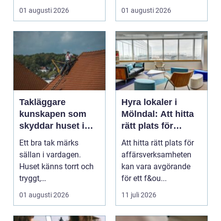
med en enkel och ...
prisvärd hjälp när bilen
01 augusti 2026
01 augusti 2026
...
Takläggare
Hyra lokaler i
kunskapen som
Mölndal: Att hitta
skyddar huset i
rätt plats för
längden
affärsverksamhete
Ett bra tak märks
Att hitta rätt plats för
n
sällan i vardagen.
affärsverksamheten
Huset känns torrt och
kan vara avgörande
tryggt,
för ett f&ou...
inomhusklimatet
01 augusti 2026
11 juli 2026
fungerar och ener...