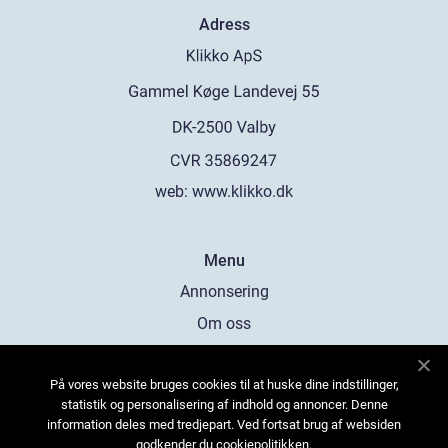
Adress
web:
www.klikko.dk
Menu
Annonsering
Om oss
Cookies
På vores website bruges cookies til at huske dine indstillinger,
Kontakta oss
statistik og personalisering af indhold og annoncer. Denne
Sitemap
information deles med tredjepart. Ved fortsat brug af websiden
godkender du cookiepolitikken.