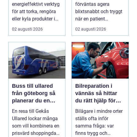
industri
räddar liv
energieffektivt verktyg
förväntas agera
för att torka, rengöra
blixtsnabbt och tryggt
eller kyla produkter i
när en patient
rörelse. Te...
drabbas...
02 augusti 2026
02 augusti 2026
Buss till ullared
Bilreparation i
från göteborg så
vännäs så hittar
planerar du en
du rätt hjälp för
smidig
din bil
En resa till Gekås
Bilägare i mindre orter
shoppingdag
Ullared lockar många
ställs ofta inför
som vill kombinera en
samma fråga: var
prisvärd shoppingdag
finns trygg och