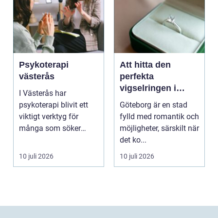
Psykoterapi
Att hitta den
västerås
perfekta
vigselringen i
I Västerås har
Göteborg
psykoterapi blivit ett
Göteborg är en stad
viktigt verktyg för
fylld med romantik och
många som söker
möjligheter, särskilt när
mening och
det ko...
välmående i liv...
10 juli 2026
10 juli 2026