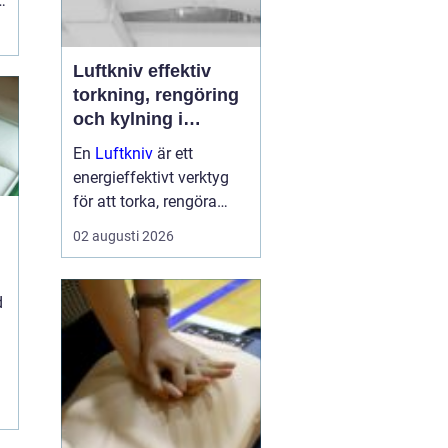
Luftkniv effektiv
torkning, rengöring
och kylning i
modern industri
En
Luftkniv
är ett
energieffektivt verktyg
för att torka, rengöra
eller kyla produkter i
02 augusti 2026
rörelse. Tekniken bygger
på en jämn och
koncentrerad luftström
d
som blåser bort vatten,
damm, smuts eller
överskottsvätska ...
.