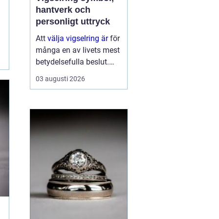
hantverk och
personligt uttryck
Att
välja vigselring är
för
många en av livets mest
betydelsefulla beslut.
Ringen ska bäras varje
03 augusti 2026
dag, under lång tid, och
påminna om ett löfte
som formades i en sp...