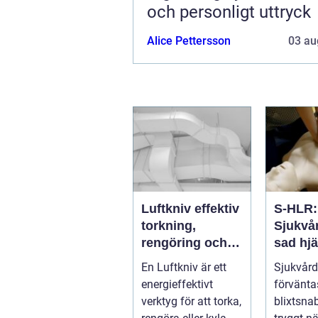
och personligt uttryck
Alice Pettersson
03 au
Luftkniv effektiv
S-HLR:
torkning,
Sjukvå
rengöring och
sad hjä
kylning i
lungrä
En Luftkniv är ett
Sjukvård
modern industri
som räd
energieffektivt
förvänta
verktyg för att torka,
blixtsna