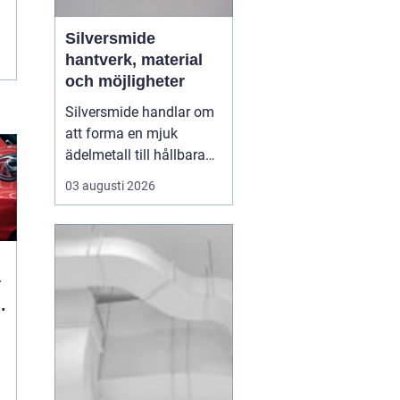
Silversmide
hantverk, material
och möjligheter
Silversmide handlar om
att forma en mjuk
ädelmetall till hållbara
och personliga föremål. I
03 augusti 2026
grunden rör det sig om
enkla moment som
såga, fila, hamra och
löda. I praktiken rymmer
hantverket en hel värld
av tekniker, verktyg,
legeringar och uttryck.
B...
: