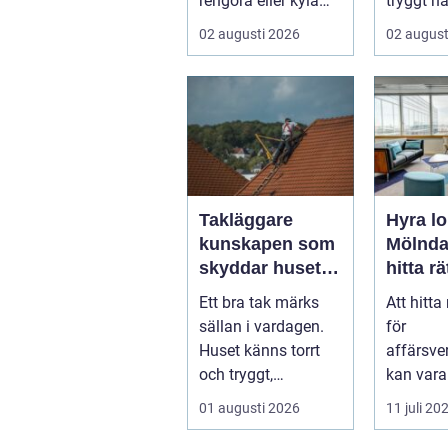
rengöra eller kyla
tryggt nä
produkter i rörelse.
drabbas.
02 augusti 2026
02 august
Te...
Takläggare
Hyra lo
kunskapen som
Mölndal
skyddar huset i
hitta rä
längden
för
Ett bra tak märks
Att hitta 
affärs
sällan i vardagen.
för
ten
Huset känns torrt
affärsv
och tryggt,
kan var
inomhusklimatet
för ett f&
01 augusti 2026
11 juli 20
fungerar och ener...