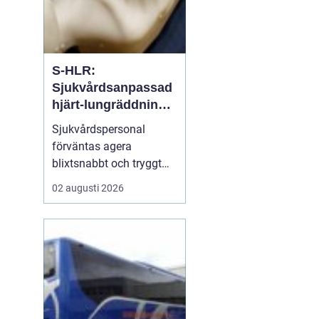
S-HLR:
Sjukvårdsanpassad
hjärt-lungräddning
som räddar liv
Sjukvårdspersonal
förväntas agera
blixtsnabbt och tryggt
när en patient drabbas
02 augusti 2026
av hjärtstopp. Då räcker
inte allmän HLR-
kunskap. S-hlr är en
fördjupad form av hjärt-
lungräddning som ä...