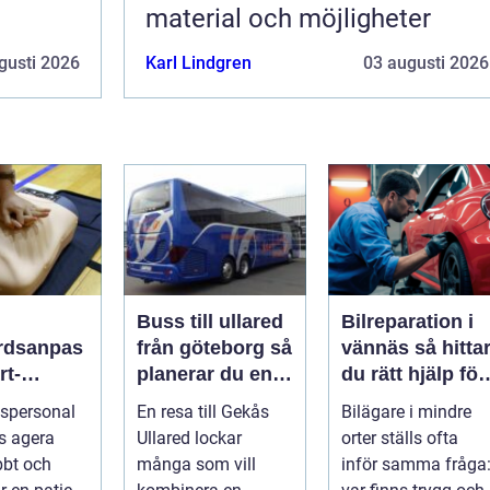
material och möjligheter
gusti 2026
Karl Lindgren
03 augusti 2026
Buss till ullared
Bilreparation i
rdsanpas
från göteborg så
vännäs så hittar
rt-
planerar du en
du rätt hjälp för
ddning
smidig
din bil
spersonal
En resa till Gekås
Bilägare i mindre
dar liv
shoppingdag
s agera
Ullared lockar
orter ställs ofta
bbt och
många som vill
inför samma fråga