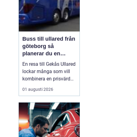
Buss till ullared från
göteborg så
planerar du en
smidig shoppingdag
En resa till Gekås Ullared
lockar många som vill
kombinera en prisvärd
shoppingdag med en
01 augusti 2026
enkel och bekväm
transport. Att
åka Buss
till Ullared från Göteborg
gör
dagen mindre
stressig än om ...