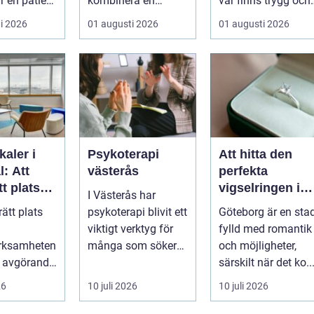
r en patient
kombinera en
var finns trygg och
..
prisvärd
prisvärd hjälp när
i 2026
01 augusti 2026
01 augusti 2026
shoppingdag med
bilen ...
en enkel och ...
kaler i
Psykoterapi
Att hitta den
: Att
västerås
perfekta
tt plats
vigselringen i
I Västerås har
Göteborg
rätt plats
psykoterapi blivit ett
Göteborg är en sta
verksamhe
viktigt verktyg för
fylld med romantik
erksamheten
många som söker
och möjligheter,
a avgörande
mening och
särskilt när det ko..
ou...
välmående i liv...
26
10 juli 2026
10 juli 2026