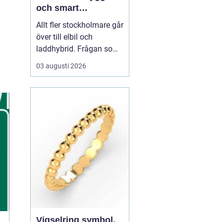
och smart
elbilsladdning
Allt fler stockholmare går
hemma och på
över till elbil och
jobbet
laddhybrid. Frågan som
snabbt dyker upp är hur
03 augusti 2026
bilen ska laddas på ett
säkert, smidigt och
prisvärt sätt.
En laddbox
stockholm ger
högre
säkerhet än vägg...
Vigselring symbol,