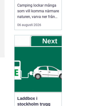
Camping lockar många
som vill komma närmare
naturen, varva ner från
vardagen och umgås
06 augusti 2026
utan stress. Oavsett om
någon reser med husbil,
husvagn eller tält
handlar Camping ofta
om samma sak: frihet
att be...
Laddbox i
stockholm trygg