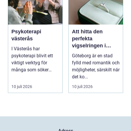
Psykoterapi
Att hitta den
västerås
perfekta
vigselringen i
I Västerås har
Göteborg
psykoterapi blivit ett
Göteborg är en stad
viktigt verktyg för
fylld med romantik och
många som söker
möjligheter, särskilt när
mening och
det ko...
välmående i liv...
10 juli 2026
10 juli 2026
Adress