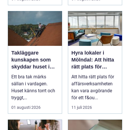
...
Takläggare
Hyra lokaler i
kunskapen som
Mölndal: Att hitta
skyddar huset i
rätt plats för
längden
affärsverksamhete
Ett bra tak märks
Att hitta rätt plats för
n
sällan i vardagen.
affärsverksamheten
Huset känns torrt och
kan vara avgörande
tryggt,
för ett f&ou...
inomhusklimatet
01 augusti 2026
11 juli 2026
fungerar och ener...