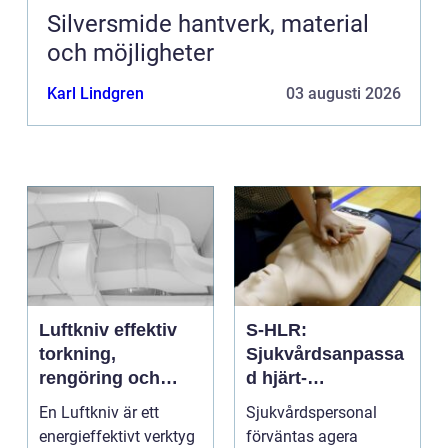
Silversmide hantverk, material
och möjligheter
Karl Lindgren
03 augusti 2026
Luftkniv effektiv
S-HLR:
torkning,
Sjukvårdsanpassa
rengöring och
d hjärt-
kylning i modern
lungräddning som
En Luftkniv är ett
Sjukvårdspersonal
industri
räddar liv
energieffektivt verktyg
förväntas agera