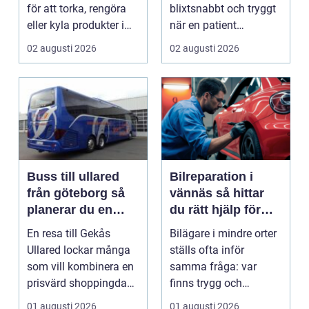
för att torka, rengöra
blixtsnabbt och tryggt
eller kyla produkter i
när en patient
rörelse. Te...
drabbas...
02 augusti 2026
02 augusti 2026
Buss till ullared
Bilreparation i
från göteborg så
vännäs så hittar
planerar du en
du rätt hjälp för
smidig
din bil
En resa till Gekås
Bilägare i mindre orter
shoppingdag
Ullared lockar många
ställs ofta inför
som vill kombinera en
samma fråga: var
prisvärd shoppingdag
finns trygg och
med en enkel och ...
prisvärd hjälp när bilen
01 augusti 2026
01 augusti 2026