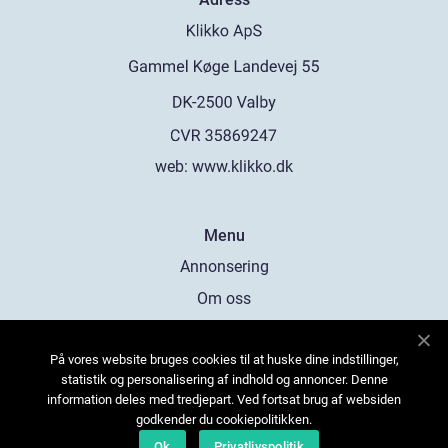
web:
www.klikko.dk
Menu
Annonsering
Om oss
Cookies
På vores website bruges cookies til at huske dine indstillinger,
Kontakta oss
statistik og personalisering af indhold og annoncer. Denne
Sitemap
information deles med tredjepart. Ved fortsat brug af websiden
godkender du cookiepolitikken.
Ok
Privatlivspolitik