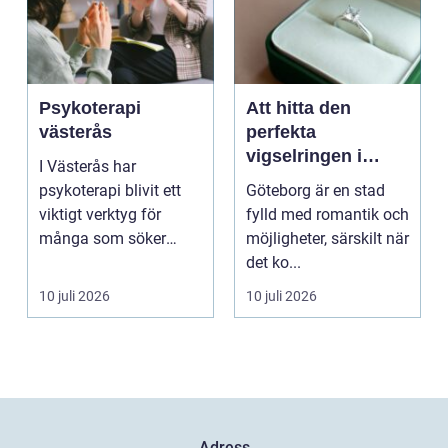
Psykoterapi
Att hitta den
västerås
perfekta
vigselringen i
I Västerås har
Göteborg
psykoterapi blivit ett
Göteborg är en stad
viktigt verktyg för
fylld med romantik och
många som söker
möjligheter, särskilt när
mening och
det ko...
välmående i liv...
10 juli 2026
10 juli 2026
Adress