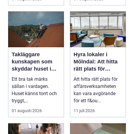
...
Takläggare
Hyra lokaler i
kunskapen som
Mölndal: Att hitta
skyddar huset i
rätt plats för
längden
affärsverksamhete
Ett bra tak märks
Att hitta rätt plats för
n
sällan i vardagen.
affärsverksamheten
Huset känns torrt och
kan vara avgörande
tryggt,
för ett f&ou...
inomhusklimatet
01 augusti 2026
11 juli 2026
fungerar och ener...