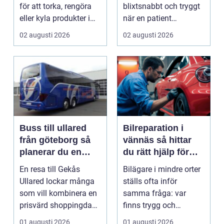
för att torka, rengöra
blixtsnabbt och tryggt
eller kyla produkter i
när en patient
rörelse. Te...
drabbas...
02 augusti 2026
02 augusti 2026
Buss till ullared
Bilreparation i
från göteborg så
vännäs så hittar
planerar du en
du rätt hjälp för
smidig
din bil
En resa till Gekås
Bilägare i mindre orter
shoppingdag
Ullared lockar många
ställs ofta inför
som vill kombinera en
samma fråga: var
prisvärd shoppingdag
finns trygg och
med en enkel och ...
prisvärd hjälp när bilen
01 augusti 2026
01 augusti 2026