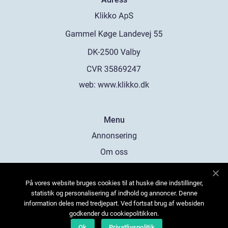
web:
www.klikko.dk
Menu
Annonsering
Om oss
Cookies
På vores website bruges cookies til at huske dine indstillinger,
Kontakta oss
statistik og personalisering af indhold og annoncer. Denne
Sitemap
information deles med tredjepart. Ved fortsat brug af websiden
godkender du cookiepolitikken.
Ok
Privatlivspolitik