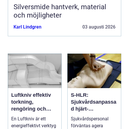
Silversmide hantverk, material
och möjligheter
Karl Lindgren
03 augusti 2026
Luftkniv effektiv
S-HLR:
torkning,
Sjukvårdsanpassa
rengöring och
d hjärt-
kylning i modern
lungräddning som
En Luftkniv är ett
Sjukvårdspersonal
industri
räddar liv
energieffektivt verktyg
förväntas agera