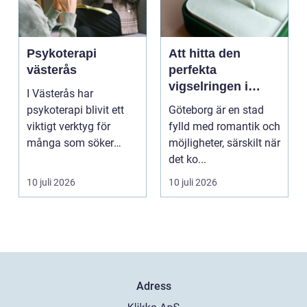
Psykoterapi
Att hitta den
västerås
perfekta
vigselringen i
I Västerås har
Göteborg
psykoterapi blivit ett
Göteborg är en stad
viktigt verktyg för
fylld med romantik och
många som söker
möjligheter, särskilt när
mening och
det ko...
välmående i liv...
10 juli 2026
10 juli 2026
Adress