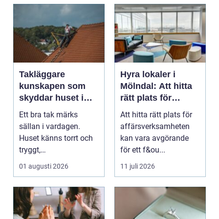
Takläggare
Hyra lokaler i
kunskapen som
Mölndal: Att hitta
skyddar huset i
rätt plats för
längden
affärsverksamhete
Ett bra tak märks
Att hitta rätt plats för
n
sällan i vardagen.
affärsverksamheten
Huset känns torrt och
kan vara avgörande
tryggt,
för ett f&ou...
inomhusklimatet
01 augusti 2026
11 juli 2026
fungerar och ener...