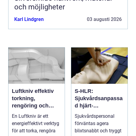
och möjligheter
Karl Lindgren
03 augusti 2026
Luftkniv effektiv
S-HLR:
torkning,
Sjukvårdsanpassa
rengöring och
d hjärt-
kylning i modern
lungräddning som
En Luftkniv är ett
Sjukvårdspersonal
industri
räddar liv
energieffektivt verktyg
förväntas agera
för att torka, rengöra
blixtsnabbt och tryggt