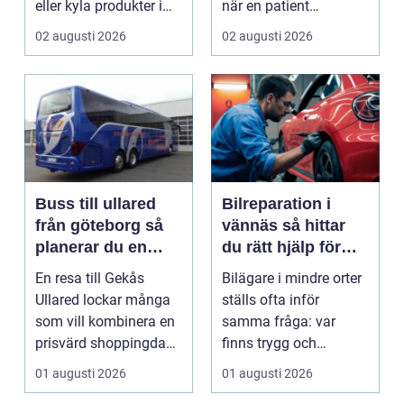
eller kyla produkter i
när en patient
rörelse. Te...
drabbas...
02 augusti 2026
02 augusti 2026
Buss till ullared
Bilreparation i
från göteborg så
vännäs så hittar
planerar du en
du rätt hjälp för
smidig
din bil
En resa till Gekås
Bilägare i mindre orter
shoppingdag
Ullared lockar många
ställs ofta inför
som vill kombinera en
samma fråga: var
prisvärd shoppingdag
finns trygg och
med en enkel och ...
prisvärd hjälp när bilen
01 augusti 2026
01 augusti 2026
...