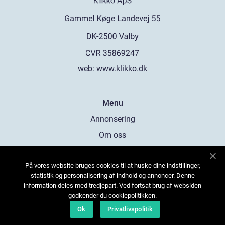
web:
www.klikko.dk
Menu
Annonsering
Om oss
Cookies
På vores website bruges cookies til at huske dine indstillinger,
Kontakta oss
statistik og personalisering af indhold og annoncer. Denne
Sitemap
information deles med tredjepart. Ved fortsat brug af websiden
godkender du cookiepolitikken.
Ok
Privatlivspolitik