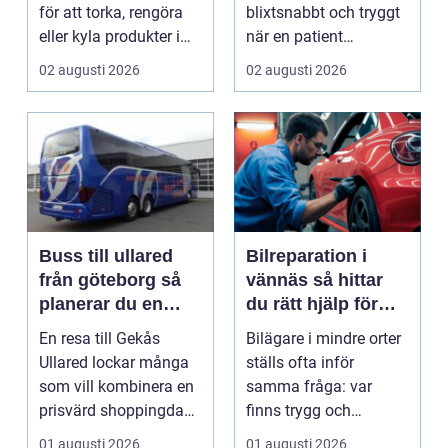
för att torka, rengöra
blixtsnabbt och tryggt
eller kyla produkter i
när en patient
rörelse. Te...
drabbas...
02 augusti 2026
02 augusti 2026
Buss till ullared
Bilreparation i
från göteborg så
vännäs så hittar
planerar du en
du rätt hjälp för
smidig
din bil
En resa till Gekås
Bilägare i mindre orter
shoppingdag
Ullared lockar många
ställs ofta inför
som vill kombinera en
samma fråga: var
prisvärd shoppingdag
finns trygg och
med en enkel och ...
prisvärd hjälp när bilen
01 augusti 2026
01 augusti 2026