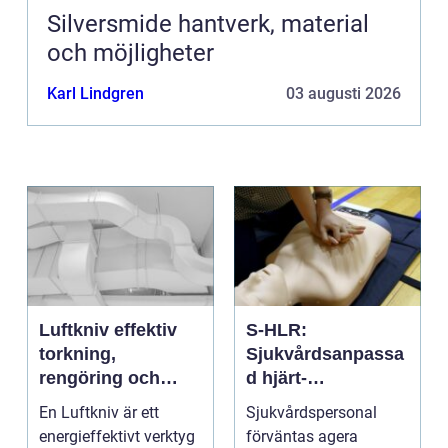
Silversmide hantverk, material
och möjligheter
Karl Lindgren
03 augusti 2026
Luftkniv effektiv
S-HLR:
torkning,
Sjukvårdsanpassa
rengöring och
d hjärt-
kylning i modern
lungräddning som
En Luftkniv är ett
Sjukvårdspersonal
industri
räddar liv
energieffektivt verktyg
förväntas agera