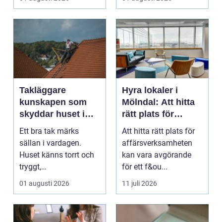
...
Takläggare
Hyra lokaler i
kunskapen som
Mölndal: Att hitta
skyddar huset i
rätt plats för
längden
affärsverksamhete
Ett bra tak märks
Att hitta rätt plats för
n
sällan i vardagen.
affärsverksamheten
Huset känns torrt och
kan vara avgörande
tryggt,
för ett f&ou...
inomhusklimatet
01 augusti 2026
11 juli 2026
fungerar och ener...