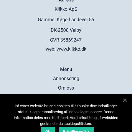
web:
www.klikko.dk
Menu
Annonsering
Om oss
Cookies
På vores website bruges cookies til at huske dine indstillinger,
Kontakta oss
statistik og personalisering af indhold og annoncer. Denne
Sitemap
information deles med tredjepart. Ved fortsat brug af websiden
godkender du cookiepolitikken.
Ok
Privatlivspolitik