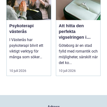
Psykoterapi
Att hitta den
västerås
perfekta
vigselringen i
I Västerås har
Göteborg
psykoterapi blivit ett
Göteborg är en stad
viktigt verktyg för
fylld med romantik och
många som söker
möjligheter, särskilt när
mening och
det ko...
välmående i liv...
10 juli 2026
10 juli 2026
Adress