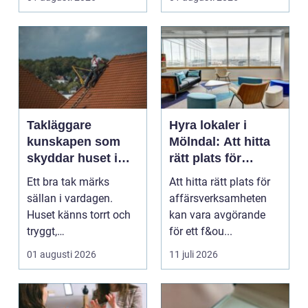
...
Takläggare
Hyra lokaler i
kunskapen som
Mölndal: Att hitta
skyddar huset i
rätt plats för
längden
affärsverksamhete
Ett bra tak märks
Att hitta rätt plats för
n
sällan i vardagen.
affärsverksamheten
Huset känns torrt och
kan vara avgörande
tryggt,
för ett f&ou...
inomhusklimatet
01 augusti 2026
11 juli 2026
fungerar och ener...