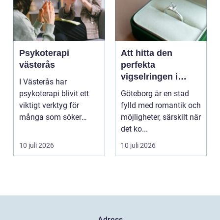
Psykoterapi
Att hitta den
västerås
perfekta
vigselringen i
I Västerås har
Göteborg
psykoterapi blivit ett
Göteborg är en stad
viktigt verktyg för
fylld med romantik och
många som söker
möjligheter, särskilt när
mening och
det ko...
välmående i liv...
10 juli 2026
10 juli 2026
Adress