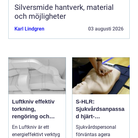
Silversmide hantverk, material
och möjligheter
Karl Lindgren
03 augusti 2026
Luftkniv effektiv
S-HLR:
torkning,
Sjukvårdsanpassa
rengöring och
d hjärt-
kylning i modern
lungräddning som
En Luftkniv är ett
Sjukvårdspersonal
industri
räddar liv
energieffektivt verktyg
förväntas agera