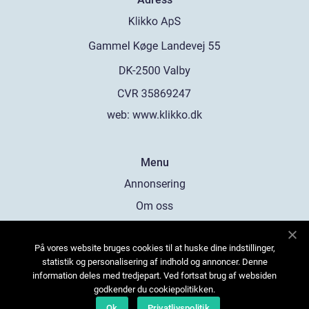
web:
www.klikko.dk
Menu
Annonsering
Om oss
Cookies
På vores website bruges cookies til at huske dine indstillinger,
Kontakta oss
statistik og personalisering af indhold og annoncer. Denne
Sitemap
information deles med tredjepart. Ved fortsat brug af websiden
godkender du cookiepolitikken.
Ok
Privatlivspolitik