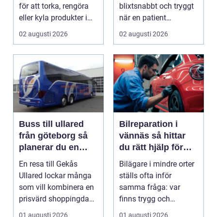
för att torka, rengöra
blixtsnabbt och tryggt
eller kyla produkter i
när en patient
rörelse. Te...
drabbas...
02 augusti 2026
02 augusti 2026
Buss till ullared
Bilreparation i
från göteborg så
vännäs så hittar
planerar du en
du rätt hjälp för
smidig
din bil
En resa till Gekås
Bilägare i mindre orter
shoppingdag
Ullared lockar många
ställs ofta inför
som vill kombinera en
samma fråga: var
prisvärd shoppingdag
finns trygg och
med en enkel och ...
prisvärd hjälp när bilen
01 augusti 2026
01 augusti 2026