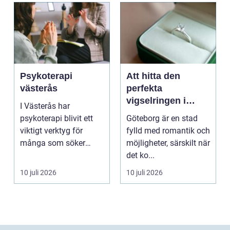
Psykoterapi
Att hitta den
västerås
perfekta
vigselringen i
I Västerås har
Göteborg
psykoterapi blivit ett
Göteborg är en stad
viktigt verktyg för
fylld med romantik och
många som söker
möjligheter, särskilt när
mening och
det ko...
välmående i liv...
10 juli 2026
10 juli 2026