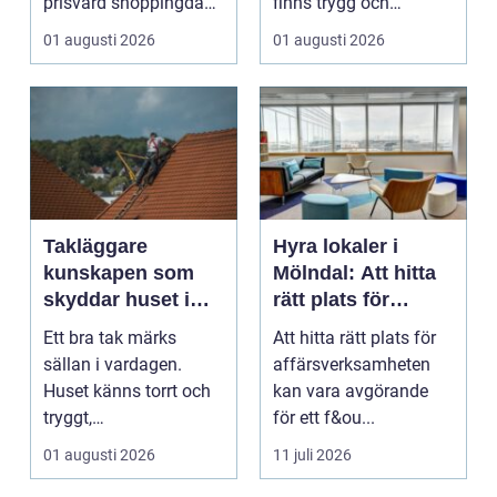
prisvärd shoppingdag
finns trygg och
med en enkel och ...
prisvärd hjälp när bilen
01 augusti 2026
01 augusti 2026
...
Takläggare
Hyra lokaler i
kunskapen som
Mölndal: Att hitta
skyddar huset i
rätt plats för
längden
affärsverksamhete
Ett bra tak märks
Att hitta rätt plats för
n
sällan i vardagen.
affärsverksamheten
Huset känns torrt och
kan vara avgörande
tryggt,
för ett f&ou...
inomhusklimatet
01 augusti 2026
11 juli 2026
fungerar och ener...