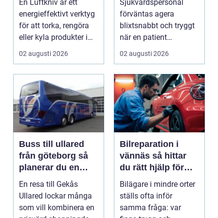
En Luftkniv är ett
Sjukvårdspersonal
industri
räddar liv
energieffektivt verktyg
förväntas agera
för att torka, rengöra
blixtsnabbt och tryggt
eller kyla produkter i
när en patient
rörelse. Te...
drabbas...
02 augusti 2026
02 augusti 2026
Buss till ullared
Bilreparation i
från göteborg så
vännäs så hittar
planerar du en
du rätt hjälp för
smidig
din bil
En resa till Gekås
Bilägare i mindre orter
shoppingdag
Ullared lockar många
ställs ofta inför
som vill kombinera en
samma fråga: var