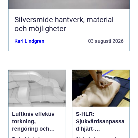
Silversmide hantverk, material
och möjligheter
Karl Lindgren
03 augusti 2026
Luftkniv effektiv
S-HLR:
torkning,
Sjukvårdsanpassa
rengöring och
d hjärt-
kylning i modern
lungräddning som