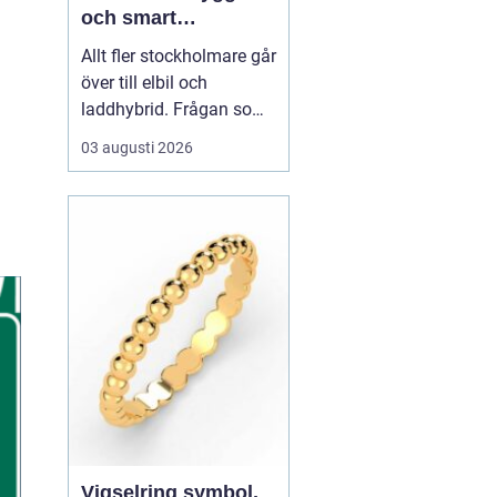
och smart
elbilsladdning
Allt fler stockholmare går
hemma och på
över till elbil och
jobbet
laddhybrid. Frågan som
snabbt dyker upp är hur
03 augusti 2026
bilen ska laddas på ett
säkert, smidigt och
prisvärt sätt.
En laddbox
stockholm ger
högre
säkerhet än vägg...
Vigselring symbol,