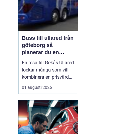
Buss till ullared från
göteborg så
planerar du en
smidig shoppingdag
En resa till Gekås Ullared
lockar många som vill
kombinera en prisvärd
shoppingdag med en
01 augusti 2026
enkel och bekväm
transport. Att
åka Buss
till Ullared från Göteborg
gör
dagen mindre
stressig än om ...