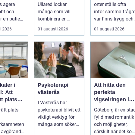
dar liv
shoppingdag
s agera
Ullared lockar
orter ställs ofta
bbt och
många som vill
inför samma fråga
r en patient
kombinera en
var finns trygg och
..
prisvärd
prisvärd hjälp när
i 2026
01 augusti 2026
01 augusti 2026
shoppingdag med
bilen ...
en enkel och ...
kaler i
Psykoterapi
Att hitta den
: Att
västerås
perfekta
tt plats
vigselringen i
I Västerås har
Göteborg
rätt plats
psykoterapi blivit ett
Göteborg är en sta
verksamhe
viktigt verktyg för
fylld med romantik
erksamheten
många som söker
och möjligheter,
a avgörande
mening och
särskilt när det ko..