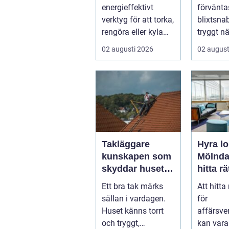
modern industri
som räd
energieffektivt
förvänta
verktyg för att torka,
blixtsna
rengöra eller kyla
tryggt nä
produkter i rörelse.
drabbas.
02 augusti 2026
02 august
Te...
Takläggare
Hyra lo
kunskapen som
Mölndal
skyddar huset i
hitta rä
längden
för
Ett bra tak märks
Att hitta 
affärs
sällan i vardagen.
för
ten
Huset känns torrt
affärsv
och tryggt,
kan var