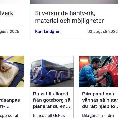
Silversmide hantverk,
material och möjligheter
gusti 2026
Karl Lindgren
03 augusti 2026
Buss till ullared
Bilreparation i
rdsanpas
från göteborg så
vännäs så hittar
rt-
planerar du en
du rätt hjälp för
ddning
smidig
din bil
spersonal
En resa till Gekås
Bilägare i mindre