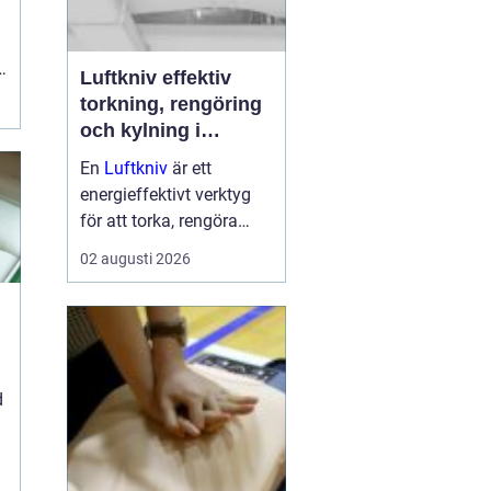
:
Luftkniv effektiv
torkning, rengöring
och kylning i
modern industri
En
Luftkniv
är ett
energieffektivt verktyg
för att torka, rengöra
eller kyla produkter i
02 augusti 2026
rörelse. Tekniken bygger
på en jämn och
koncentrerad luftström
som blåser bort vatten,
damm, smuts eller
d
överskottsvätska ...
.