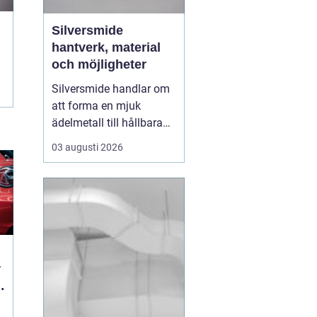
Silversmide
hantverk, material
och möjligheter
Silversmide handlar om
att forma en mjuk
ädelmetall till hållbara
och personliga föremål. I
03 augusti 2026
grunden rör det sig om
enkla moment som
såga, fila, hamra och
löda. I praktiken rymmer
hantverket en hel värld
av tekniker, verktyg,
legeringar och uttryck.
B...