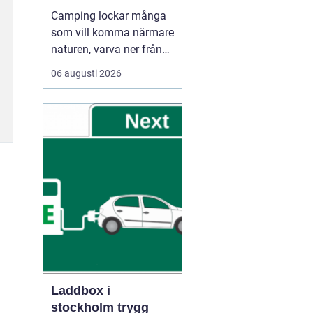
Camping lockar många
som vill komma närmare
naturen, varva ner från
vardagen och umgås
06 augusti 2026
utan stress. Oavsett om
någon reser med husbil,
husvagn eller tält
handlar Camping ofta
om samma sak: frihet
att be...
Laddbox i
stockholm trygg