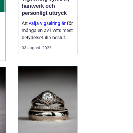
hantverk och
personligt uttryck
Att
välja vigselring är
för
många en av livets mest
betydelsefulla beslut.
Ringen ska bäras varje
03 augusti 2026
dag, under lång tid, och
påminna om ett löfte
som formades i en sp...