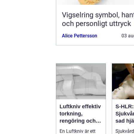
Vigselring symbol, hantverk
och personligt uttryck
Alice Pettersson
03 au
Luftkniv effektiv
S-HLR:
torkning,
Sjukvå
rengöring och
sad hjä
kylning i
lungrä
En Luftkniv är ett
Sjukvård