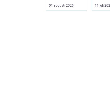
inomhusklimatet
för ett f&
01 augusti 2026
11 juli 20
fungerar och ener...