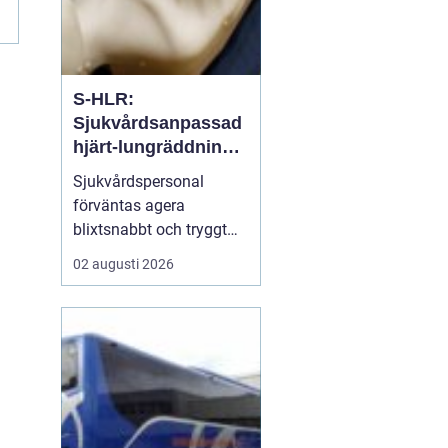
S-HLR:
Sjukvårdsanpassad
hjärt-lungräddning
som räddar liv
Sjukvårdspersonal
förväntas agera
blixtsnabbt och tryggt
när en patient drabbas
02 augusti 2026
av hjärtstopp. Då räcker
inte allmän HLR-
kunskap. S-hlr är en
fördjupad form av hjärt-
lungräddning som ä...