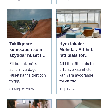
...
Takläggare
Hyra lokaler i
kunskapen som
Mölndal: Att hitta
skyddar huset i
rätt plats för
längden
affärsverksamhete
Ett bra tak märks
Att hitta rätt plats för
n
sällan i vardagen.
affärsverksamheten
Huset känns torrt och
kan vara avgörande
tryggt,
för ett f&ou...
inomhusklimatet
01 augusti 2026
11 juli 2026
fungerar och ener...