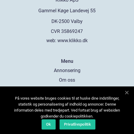
web:
www.klikko.dk
Menu
Annonsering
Om oss
Cookies
På vores website bruges cookies til at huske dine indstillinger,
Kontakta oss
statistik og personalisering af indhold og annoncer. Denne
Sitemap
information deles med tredjepart. Ved fortsat brug af websiden
godkender du cookiepolitikken.
Ok
Privatlivspolitik