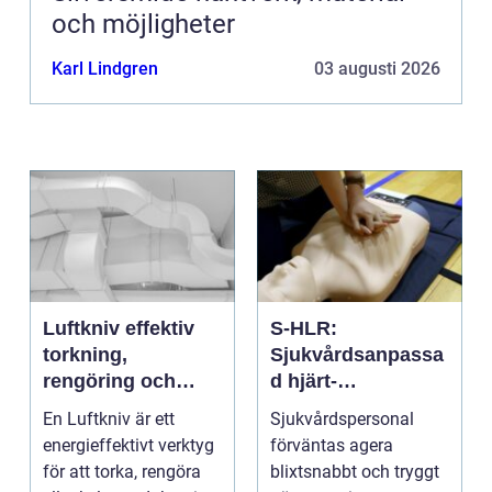
och möjligheter
Karl Lindgren
03 augusti 2026
Luftkniv effektiv
S-HLR:
torkning,
Sjukvårdsanpassa
rengöring och
d hjärt-
kylning i modern
lungräddning som
En Luftkniv är ett
Sjukvårdspersonal
industri
räddar liv
energieffektivt verktyg
förväntas agera
för att torka, rengöra
blixtsnabbt och tryggt