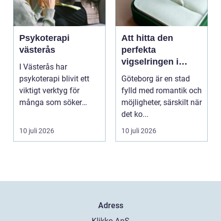
Psykoterapi
Att hitta den
västerås
perfekta
vigselringen i
I Västerås har
Göteborg
psykoterapi blivit ett
Göteborg är en stad
viktigt verktyg för
fylld med romantik och
många som söker
möjligheter, särskilt när
mening och
det ko...
välmående i liv...
10 juli 2026
10 juli 2026
Adress