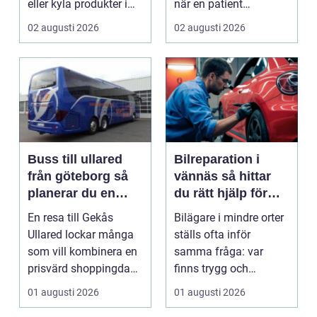
eller kyla produkter i
när en patient
rörelse. Te...
drabbas...
02 augusti 2026
02 augusti 2026
Buss till ullared
Bilreparation i
från göteborg så
vännäs så hittar
planerar du en
du rätt hjälp för
smidig
din bil
En resa till Gekås
Bilägare i mindre orter
shoppingdag
Ullared lockar många
ställs ofta inför
som vill kombinera en
samma fråga: var
prisvärd shoppingdag
finns trygg och
med en enkel och ...
prisvärd hjälp när bilen
01 augusti 2026
01 augusti 2026
...