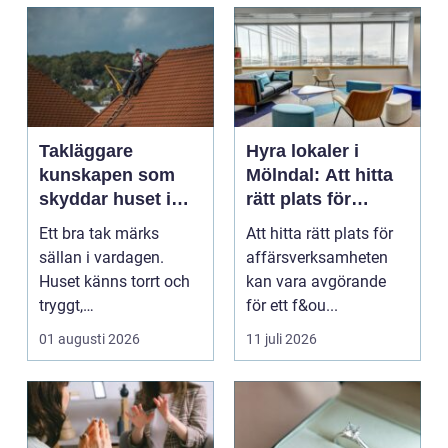
Takläggare
Hyra lokaler i
kunskapen som
Mölndal: Att hitta
skyddar huset i
rätt plats för
längden
affärsverksamhete
Ett bra tak märks
Att hitta rätt plats för
n
sällan i vardagen.
affärsverksamheten
Huset känns torrt och
kan vara avgörande
tryggt,
för ett f&ou...
inomhusklimatet
01 augusti 2026
11 juli 2026
fungerar och ener...