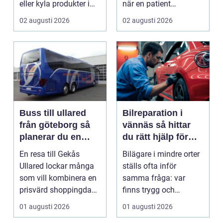
eller kyla produkter i
när en patient
rörelse. Te...
drabbas...
02 augusti 2026
02 augusti 2026
Buss till ullared
Bilreparation i
från göteborg så
vännäs så hittar
planerar du en
du rätt hjälp för
smidig
din bil
En resa till Gekås
Bilägare i mindre orter
shoppingdag
Ullared lockar många
ställs ofta inför
som vill kombinera en
samma fråga: var
prisvärd shoppingdag
finns trygg och
med en enkel och ...
prisvärd hjälp när bilen
01 augusti 2026
01 augusti 2026
...