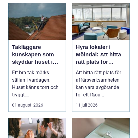
Takläggare
Hyra lokaler i
kunskapen som
Mölndal: Att hitta
skyddar huset i
rätt plats för
längden
affärsverksamhete
Ett bra tak märks
Att hitta rätt plats för
n
sällan i vardagen.
affärsverksamheten
Huset känns torrt och
kan vara avgörande
tryggt,
för ett f&ou...
inomhusklimatet
01 augusti 2026
11 juli 2026
fungerar och ener...