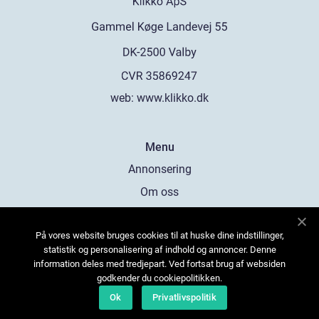
web:
www.klikko.dk
Menu
Annonsering
Om oss
Cookies
På vores website bruges cookies til at huske dine indstillinger,
Kontakta oss
statistik og personalisering af indhold og annoncer. Denne
Sitemap
information deles med tredjepart. Ved fortsat brug af websiden
godkender du cookiepolitikken.
Ok
Privatlivspolitik