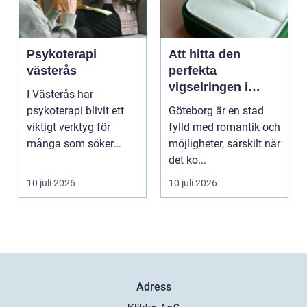
Psykoterapi
Att hitta den
västerås
perfekta
vigselringen i
I Västerås har
Göteborg
psykoterapi blivit ett
Göteborg är en stad
viktigt verktyg för
fylld med romantik och
många som söker
möjligheter, särskilt när
mening och
det ko...
välmående i liv...
10 juli 2026
10 juli 2026
Adress