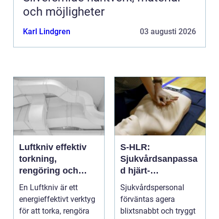
och möjligheter
Karl Lindgren
03 augusti 2026
Luftkniv effektiv
S-HLR:
torkning,
Sjukvårdsanpassa
rengöring och
d hjärt-
kylning i modern
lungräddning som
En Luftkniv är ett
Sjukvårdspersonal
industri
räddar liv
energieffektivt verktyg
förväntas agera
för att torka, rengöra
blixtsnabbt och tryggt