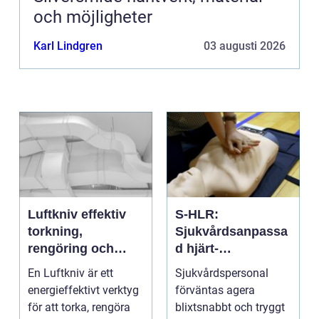
och möjligheter
Karl Lindgren
03 augusti 2026
Luftkniv effektiv
S-HLR:
torkning,
Sjukvårdsanpassa
rengöring och
d hjärt-
kylning i modern
lungräddning som
En Luftkniv är ett
Sjukvårdspersonal
industri
räddar liv
energieffektivt verktyg
förväntas agera
för att torka, rengöra
blixtsnabbt och tryggt