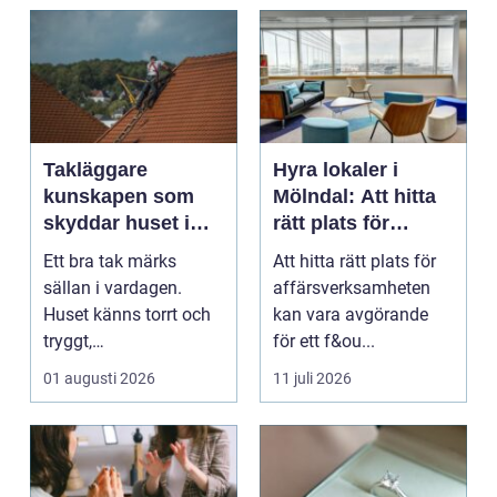
Takläggare
Hyra lokaler i
kunskapen som
Mölndal: Att hitta
skyddar huset i
rätt plats för
längden
affärsverksamhete
Ett bra tak märks
Att hitta rätt plats för
n
sällan i vardagen.
affärsverksamheten
Huset känns torrt och
kan vara avgörande
tryggt,
för ett f&ou...
inomhusklimatet
01 augusti 2026
11 juli 2026
fungerar och ener...