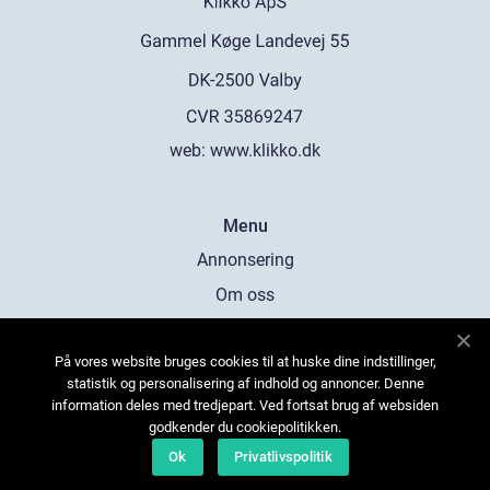
web:
www.klikko.dk
Menu
Annonsering
Om oss
Cookies
På vores website bruges cookies til at huske dine indstillinger,
Kontakta oss
statistik og personalisering af indhold og annoncer. Denne
Sitemap
information deles med tredjepart. Ved fortsat brug af websiden
godkender du cookiepolitikken.
Ok
Privatlivspolitik