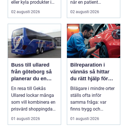
eller kyla produkter i
när en patient
rörelse. Te...
drabbas...
02 augusti 2026
02 augusti 2026
Buss till ullared
Bilreparation i
från göteborg så
vännäs så hittar
planerar du en
du rätt hjälp för
smidig
din bil
En resa till Gekås
Bilägare i mindre orter
shoppingdag
Ullared lockar många
ställs ofta inför
som vill kombinera en
samma fråga: var
prisvärd shoppingdag
finns trygg och
med en enkel och ...
prisvärd hjälp när bilen
01 augusti 2026
01 augusti 2026
...