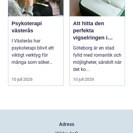
Psykoterapi
Att hitta den
västerås
perfekta
vigselringen i
I Västerås har
Göteborg
psykoterapi blivit ett
Göteborg är en stad
viktigt verktyg för
fylld med romantik och
många som söker
möjligheter, särskilt när
mening och
det ko...
välmående i liv...
10 juli 2026
10 juli 2026
Adress