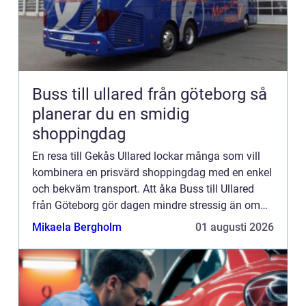
Buss till ullared från göteborg så
planerar du en smidig
shoppingdag
En resa till Gekås Ullared lockar många som vill
kombinera en prisvärd shoppingdag med en enkel
och bekväm transport. Att åka Buss till Ullared
från Göteborg gör dagen mindre stressig än om
du kör själv, och ger mer energi till både fyndjakt
Mikaela Bergholm
01 augusti 2026
och soci...