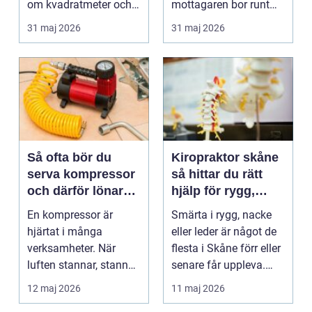
om kvadratmeter och
mottagaren bor runt
hyra. För många före...
hörnet eller ...
31 maj 2026
31 maj 2026
Så ofta bör du
Kiropraktor skåne
serva kompressor
så hittar du rätt
och därför lönar
hjälp för rygg,
det sig
nacke och leder
En kompressor är
Smärta i rygg, nacke
hjärtat i många
eller leder är något de
verksamheter. När
flesta i Skåne förr eller
luften stannar, stannar
senare får uppleva.
ofta produktionen.
Många för...
12 maj 2026
11 maj 2026
Därför...