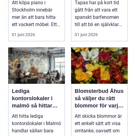
Att köpa piano i
Tapas har på kort tid
Stockholm innebär
gått från att vara ett
mer än att bara hitta
spanskt barfenomen
ett vackert möbel. Ett
till att bli en självklar
bra piano ska hålla ...
del av Sto...
01 juni 2026
01 juni 2026
Lediga
Blomsterbud Åhus
kontorslokaler i
så väljer du rätt
malmö så hittar
blommor för varje
företag rätt läge
tillfälle
Att hitta lediga
Att skicka blommor är
och rätt nivå
kontorslokaler i Malmö
ett enkelt sätt att visa
handlar sällan bara
omtanke, oavsett om