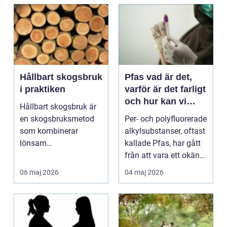
Hållbart skogsbruk
Pfas vad är det,
i praktiken
varför är det farligt
och hur kan vi
Hållbart skogsbruk är
minska riskerna?
en skogsbruksmetod
Per- och polyfluorerade
som kombinerar
alkylsubstanser, oftast
lönsam
kallade Pfas, har gått
virkesproduktion med
från att vara ett okänt
långsiktigt ansv...
kemis...
06 maj 2026
04 maj 2026