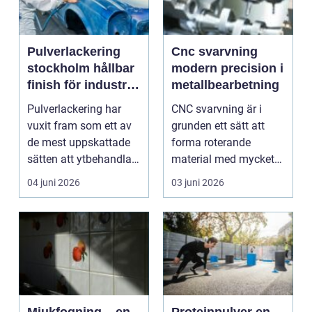
Pulverlackering
Cnc svarvning
stockholm hållbar
modern precision i
finish för industri
metallbearbetning
och design
Pulverlackering har
CNC svarvning är i
vuxit fram som ett av
grunden ett sätt att
de mest uppskattade
forma roterande
sätten att ytbehandla
material med mycket
metall i moderna...
hög precision med
04 juni 2026
03 juni 2026
hjälp ...