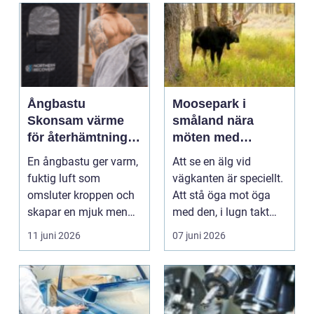
Ångbastu
Moosepark i
Skonsam värme
småland nära
för återhämtning,
möten med
detox och
skogens konung
En ångbastu ger varm,
Att se en älg vid
vardagslugn
fuktig luft som
vägkanten är speciellt.
omsluter kroppen och
Att stå öga mot öga
skapar en mjuk men
med den, i lugn takt
intensiv
och på tryggt avs...
11 juni 2026
07 juni 2026
värmeupplevel...