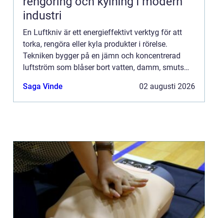
rengöring och kylning i modern
industri
En Luftkniv är ett energieffektivt verktyg för att
torka, rengöra eller kyla produkter i rörelse.
Tekniken bygger på en jämn och koncentrerad
luftström som blåser bort vatten, damm, smuts
eller överskottsvätska från en yta. Resultatet blir
Saga Vinde
02 augusti 2026
snabbare p...