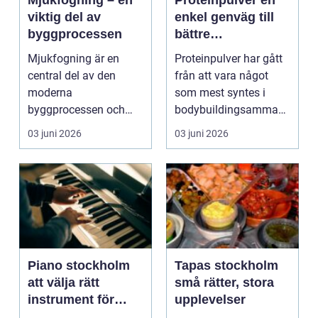
Mjukfogning – en
Proteinpulver en
viktig del av
enkel genväg till
byggprocessen
bättre
återhämtning och
Mjukfogning är en
Proteinpulver har gått
hållbar träning
central del av den
från att vara något
moderna
som mest syntes i
byggprocessen och
bodybuildingsamman
spelar en avgörande
hang till att bli en ...
03 juni 2026
03 juni 2026
roll f&...
Piano stockholm
Tapas stockholm
att välja rätt
små rätter, stora
instrument för
upplevelser
hem och scen