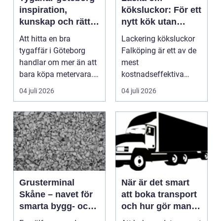
inspiration,
köksluckor: För ett
kunskap och rätt
nytt kök utan
material för varje
totalrenovering
Att hitta en bra
Lackering köksluckor
projekt
tygaffär i Göteborg
Falköping är ett av de
handlar om mer än att
mest
bara köpa metervara.
kostnadseffektiva
Många som syr, klär ...
sätten att f&...
04 juli 2026
04 juli 2026
Grusterminal
När är det smart
Skåne – navet för
att boka transport
smarta bygg- och
och hur gör man
trädgårdsprojekt
steg för steg?