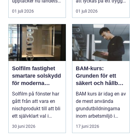
upptäcker nu landets
att lyckas på ett tryggt,
starka surfkultur. Här...
effektivt o...
01 juli 2026
01 juli 2026
Solfilm fastighet
BAM-kurs:
smartare solskydd
Grunden för ett
för moderna
säkert och hållbart
byggnader
arbetsmiljöarbete
Solfilm på fönster har
BAM kurs är idag en av
gått från att vara en
de mest använda
nischprodukt till att bli
grundutbildningarna
ett självklart val i
inom arbetsmiljö i
många ko...
Sverige...
30 juni 2026
17 juni 2026