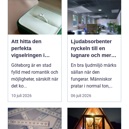
Att hitta den
Ljudabsorbenter
perfekta
nyckeln till en
vigselringen i
lugnare och mer
Göteborg
fokusvänlig
Göteborg är en stad
En bra ljudmiljö märks
ljudmiljö
fylld med romantik och
sällan när den
möjligheter, särskilt när
fungerar. Människor
det ko...
pratar i normal ton,
hjärnan slipper sorte...
10 juli 2026
06 juli 2026