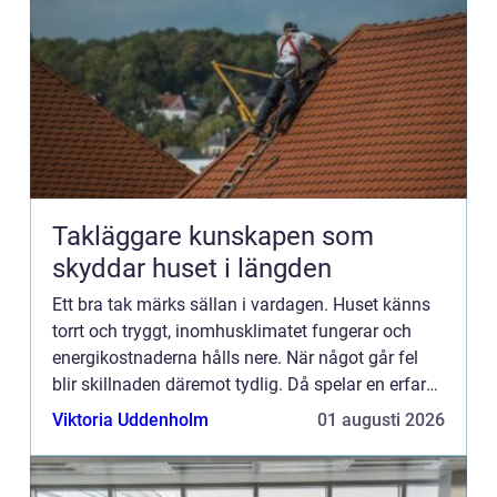
Takläggare kunskapen som
skyddar huset i längden
Ett bra tak märks sällan i vardagen. Huset känns
torrt och tryggt, inomhusklimatet fungerar och
energikostnaderna hålls nere. När något går fel
blir skillnaden däremot tydlig. Då spelar en erfaren
takläggare en avgörande roll. Taket är husets
Viktoria Uddenholm
01 augusti 2026
främsta...