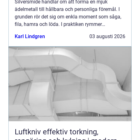
Silversmide handlar om att forma en mjuk
ädelmetall till hållbara och personliga föremål. I
grunden rör det sig om enkla moment som såga,
fila, hamra och löda. I praktiken rymmer
hantverket en hel värld av tekniker, verktyg,
Karl Lindgren
03 augusti 2026
legeringar och uttryck. B...
Luftkniv effektiv torkning,