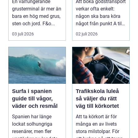
En välfungerande
Att boka godstransport
grusterminal är mer än
verkar ofta enkelt:
bara en hög med grus,
någon ska bara köra
sten och jord. F&o...
något från punkt A till
punkt B. Men ...
03 juli 2026
02 juli 2026
Surfa i spanien
Trafikskola luleå
guide till vågor,
så väljer du rätt
väder och resmål
väg till körkortet
Spanien har länge
Att ta körkort är för
lockat solhungriga
många en av livets
resenärer, men fler
stora milstolpar. För