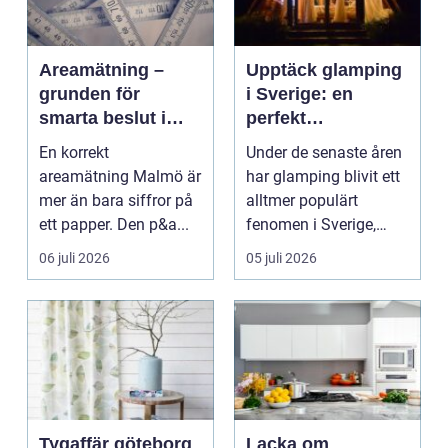
Areamätning –
Upptäck glamping
grunden för
i Sverige: en
smarta beslut i
perfekt
hem och fastighet
kombination av
En korrekt
Under de senaste åren
natur och lyx
areamätning Malmö är
har glamping blivit ett
mer än bara siffror på
alltmer populärt
ett papper. Den p&a...
fenomen i Sverige,
dä...
06 juli 2026
05 juli 2026
Tygaffär göteborg
Lacka om