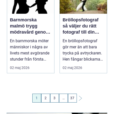
Barnmorska
Bröllopsfotograf
malmö trygg
så väljer du rätt
mödravård genom
fotograf till din
hela livet
stora dag
En barnmorska möter
En bröllopsfotograf
människor i några av
gör mer än att bara
livets mest avgörande
trycka på avtryckaren.
stunder från första
Hen fångar blickarna
funderingen krin...
ni ger varandra,...
02 maj 2026
02 maj 2026
1
2
3
…
37