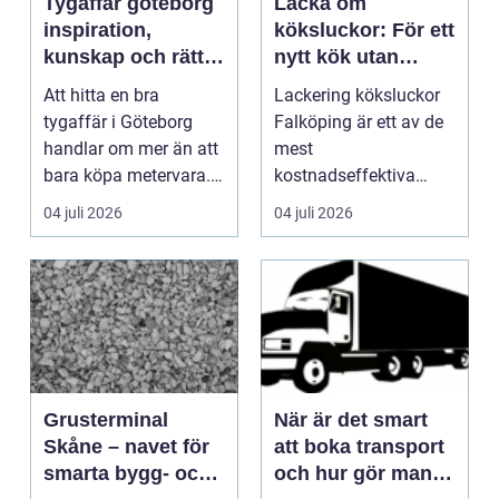
Tygaffär göteborg
Lacka om
inspiration,
köksluckor: För ett
kunskap och rätt
nytt kök utan
material för varje
totalrenovering
Att hitta en bra
Lackering köksluckor
projekt
tygaffär i Göteborg
Falköping är ett av de
handlar om mer än att
mest
bara köpa metervara.
kostnadseffektiva
Många som syr, klär ...
sätten att f&...
04 juli 2026
04 juli 2026
Grusterminal
När är det smart
Skåne – navet för
att boka transport
smarta bygg- och
och hur gör man