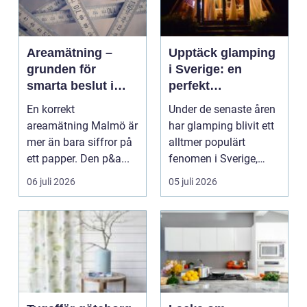
Areamätning –
Upptäck glamping
grunden för
i Sverige: en
smarta beslut i
perfekt
hem och fastighet
kombination av
En korrekt
Under de senaste åren
natur och lyx
areamätning Malmö är
har glamping blivit ett
mer än bara siffror på
alltmer populärt
ett papper. Den p&a...
fenomen i Sverige,
dä...
06 juli 2026
05 juli 2026