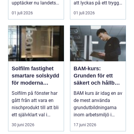
upptäcker nu landets
att lyckas på ett tryggt,
starka surfkultur. Här...
effektivt o...
01 juli 2026
01 juli 2026
Solfilm fastighet
BAM-kurs:
smartare solskydd
Grunden för ett
för moderna
säkert och hållbart
byggnader
arbetsmiljöarbete
Solfilm på fönster har
BAM kurs är idag en av
gått från att vara en
de mest använda
nischprodukt till att bli
grundutbildningarna
ett självklart val i
inom arbetsmiljö i
många ko...
Sverige...
30 juni 2026
17 juni 2026