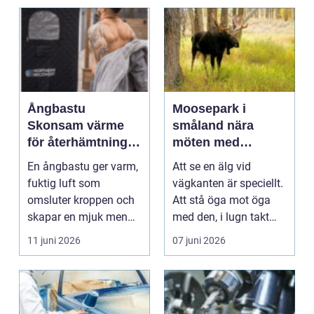
Ångbastu
Moosepark i
Skonsam värme
småland nära
för återhämtning,
möten med
detox och
skogens konung
En ångbastu ger varm,
Att se en älg vid
vardagslugn
fuktig luft som
vägkanten är speciellt.
omsluter kroppen och
Att stå öga mot öga
skapar en mjuk men
med den, i lugn takt
intensiv
och på tryggt avs...
11 juni 2026
07 juni 2026
värmeupplevel...