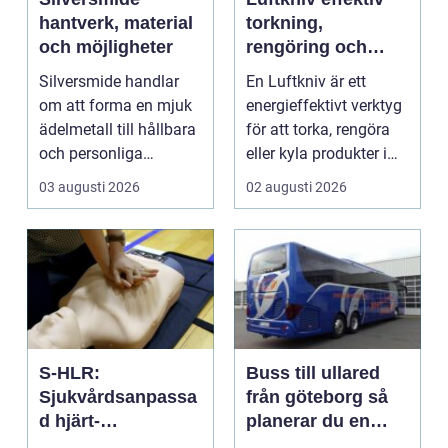
hantverk, material
torkning,
och möjligheter
rengöring och
kylning i modern
Silversmide handlar
En Luftkniv är ett
industri
om att forma en mjuk
energieffektivt verktyg
ädelmetall till hållbara
för att torka, rengöra
och personliga
eller kyla produkter i
föremål. I grunden ...
rörelse. Te...
03 augusti 2026
02 augusti 2026
S-HLR:
Buss till ullared
Sjukvårdsanpassa
från göteborg så
d hjärt-
planerar du en
lungräddning som
smidig