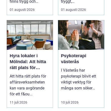
finns trygg och
tryggt,
prisvärd hjälp när bilen
inomhusklimatet
01 augusti 2026
01 augusti 2026
...
fungerar och ener...
Hyra lokaler i
Psykoterapi
Mölndal: Att hitta
västerås
rätt plats för
I Västerås har
affärsverksamhete
Att hitta rätt plats för
psykoterapi blivit ett
n
affärsverksamheten
viktigt verktyg för
kan vara avgörande
många som söker
för ett f&ou...
mening och
välmående i liv...
11 juli 2026
10 juli 2026