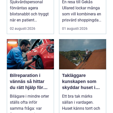
Sjukvårdspersonal
En resa till Gekås
räddar liv
shoppingdag
förväntas agera
Ullared lockar många
blixtsnabbt och tryggt
som vill kombinera en
när en patient
prisvärd shoppingdag
drabbas...
med en enkel och ...
02 augusti 2026
01 augusti 2026
Bilreparation i
Takläggare
vännäs så hittar
kunskapen som
du rätt hjälp för
skyddar huset i
din bil
längden
Bilägare i mindre orter
Ett bra tak märks
ställs ofta inför
sällan i vardagen.
samma fråga: var
Huset känns torrt och