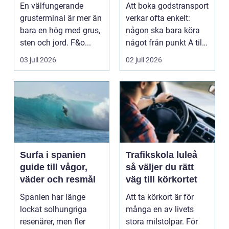
trädgårdsprojekt
steg för steg?
En välfungerande
Att boka godstransport
grusterminal är mer än
verkar ofta enkelt:
bara en hög med grus,
någon ska bara köra
sten och jord. F&o...
något från punkt A till
punkt B. Men ...
03 juli 2026
02 juli 2026
Surfa i spanien
Trafikskola luleå
guide till vågor,
så väljer du rätt
väder och resmål
väg till körkortet
Spanien har länge
Att ta körkort är för
lockat solhungriga
många en av livets
resenärer, men fler
stora milstolpar. För