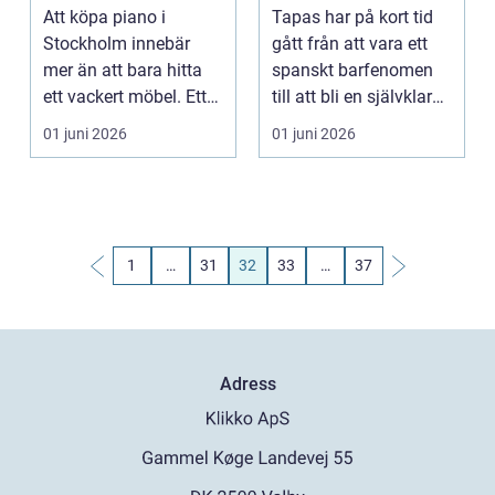
hem och scen
Att köpa piano i
Tapas har på kort tid
Stockholm innebär
gått från att vara ett
mer än att bara hitta
spanskt barfenomen
ett vackert möbel. Ett
till att bli en självklar
bra piano ska hålla ...
del av Sto...
01 juni 2026
01 juni 2026
1
…
31
32
33
…
37
Adress