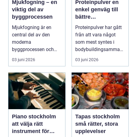
Mjukfogning – en
Proteinpulver en
viktig del av
enkel genväg till
byggprocessen
bättre
återhämtning och
Mjukfogning är en
Proteinpulver har gått
hållbar träning
central del av den
från att vara något
moderna
som mest syntes i
byggprocessen och
bodybuildingsamman
spelar en avgörande
hang till att bli en ...
03 juni 2026
03 juni 2026
roll f&...
Piano stockholm
Tapas stockholm
att välja rätt
små rätter, stora
instrument för
upplevelser