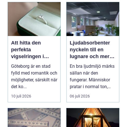
Att hitta den
Ljudabsorbenter
perfekta
nyckeln till en
vigselringen i
lugnare och mer
Göteborg
fokusvänlig
Göteborg är en stad
En bra ljudmiljö märks
ljudmiljö
fylld med romantik och
sällan när den
möjligheter, särskilt när
fungerar. Människor
det ko...
pratar i normal ton,
hjärnan slipper sorte...
10 juli 2026
06 juli 2026